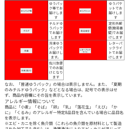
ゆうパッ
ゆうパケ
ク等でお
ットでお
届けしま
届けしま
す
す
チルドゆ
定形外郵
うパック
便(簡易書
でお届け
留)でお届
します
けします
冷凍ゆう
レターパ
パックで
ックライ
お届けし
トでお届
ます。
けします
佐川急便
でのお届
けとなり
ます
なお、「普通ゆうパック」の場合は表示しません。また、「夏期
のみチルドゆうパック」などとなる場合は、記号での表示はせ
ず、商品内容欄にその旨を表示しています。
アレルギー情報について
商品に「小麦」「そば」「卵」「乳」「落花生」「えび」「か
に」「くるみ」のアレルギー特定8品目を含んでいる場合に品目名
を表示します。
※エビ・カニを除く魚介類（これらの魚介類を原材料として製造
された加工品も含む）は、漁獲漁法によりエビ・カニが混じって