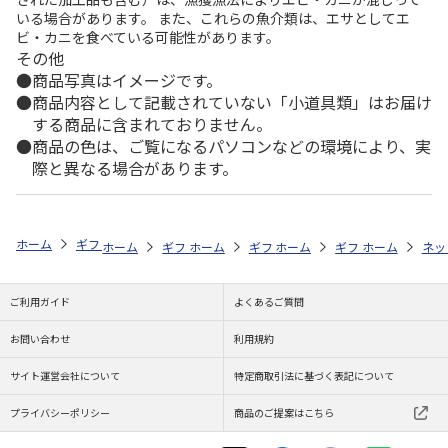
いる場合があります。 また、これらの魚介類は、エサとしてエ
ビ・カニを食べている可能性があります。
その他
商品写真はイメージです。
商品内容として記載されていない「小道具類」はお届け
する商品に含まれておりません。
商品の色は、ご覧になるパソコンなどの環境により、実
際と異なる場合があります。
ホーム
ギフトストア
お中元・夏ギフト特集 2026
そうめん・麺類
ホーム
ギフトストア
ホーム
ギフトストア
お中元・夏ギフト特集 2026
ホーム
ギフトストア
お中元・夏ギフト特集
ホーム
ネッ
お
そ
ご利用ガイド
よくあるご質問
お問い合わせ
利用規約
サイト運営会社について
特定商取引法に基づく表記について
プライバシーポリシー
商品のご提案はこちら