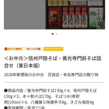
1
2
＜お中元＞信州戸隠そば・善光寺門前そば詰
合せ（東日本版）
2026年郵便局のお中元 百貨店・有名専門店の贈り物
●商品内容／善光寺門前そば150g×4、信州戸隠そば
150g×3、本十割そば170g、そばつゆ(希釈
用)100ml×4、八幡屋七味唐辛子8g、きざみ海苔4g
●賞味期間／常温で1年