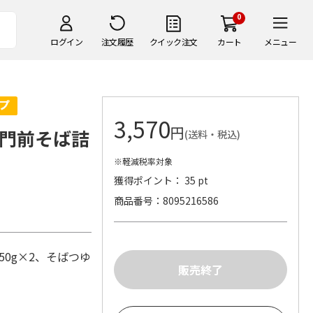
0
ログイン
注文履歴
クイック注文
カート
メニュー
3,570
円
門前そば詰
(送料・税込)
※軽減税率対象
獲得ポイント： 35 pt
商品番号
8095216586
50g×2、そばつゆ