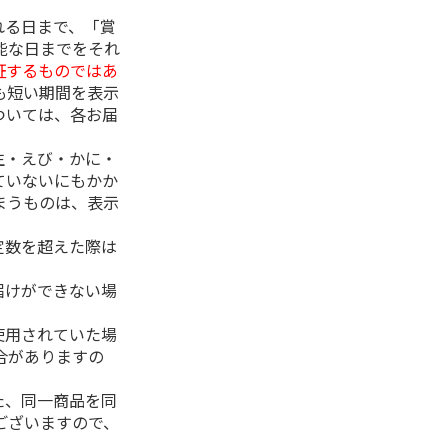
れる日まで、「賞
能な日までをそれ
証するものではあ
も短い期間を表示
ついては、各お届
生・えび・かに・
ていないにもかか
まうものは、表示
定数を超えた際は
。
届けができない場
使用されていた場
合がありますの
た、同一商品を同
ございますので、