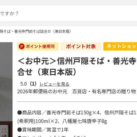
隠そば・善光寺門前そば詰合せ（東日本版）
＜お中元＞信州戸隠そば・善光寺
合せ（東日本版）
5.0
（1）
レビューを見る
2026年郵便局のお中元 百貨店・有名専門店の贈り物
●商品内容／善光寺門前そば150g×4、信州戸隠そば1
(希釈用)100ml×2、八幡屋七味唐辛子8g
●賞味期間／常温で1年