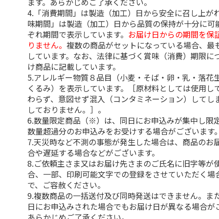
ます。あらかじめご了承ください。
4.「消費期間」は製造（加工）日から安全に召し上が
味期間」は製造（加工）日から品質の保持が十分に可
ぞれ期間で表示しています。
お届け日からの期間を保
りません。
複数の商品がセットになっている場合、最
しています。なお、法律に基づく賞味（消費）期限に
け商品に記載しています。
5.アレルギー物質８品目（小麦・そば・卵・乳・落花
くるみ）を表示しています。［原材料としては使用し
わらず、意図せず混入（コンタミネーション）してし
しておりません。］。
6.数量限定商品（※）は、同日にお申込みが集中し限
数量超過分のお申込みをお受けする場合がございます
7.天災時など不測の事態が発生した場合は、商品のお
合や遅延する場合などがございます。
8.ご依頼主さま又はお届け先さまのご氏名に旧字等が
合、一部、印刷可能文字での登録をさせていただく場
で、ご容赦ください。
9.複数商品の一括送付及び同時発送はできません。ま
日にお申込みされた場合でもお届け日が異なる場合が
あらかじめご了承ください。