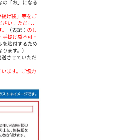
なの「お」になる
手提げ袋」等をご
ださい。ただし、
す。
（表記：
のし
・手提げ袋不可・
ルを貼付するため
なります。）
発送させていただ
ています。ご協力