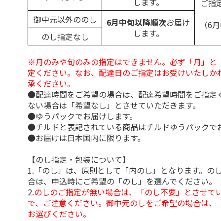
します。
ご指
御中元以外ののし
6月中旬以降順次
お届け
（6
します。
のし指定なし
※月のみや旬のみの指定はできません。必ず「月」と
定ください。なお、配達日のご指定はお受けいたしか
承ください。
●配達時間をご希望の場合は、配達希望時間をご指定
ない場合は「希望なし」とさせていただきます。
●ゆうパックでお届けします。
●チルドと表記されている商品はチルドゆうパックで
●お届けは日本国内に限ります。
【のし指定・包装について】
1.「のし」は、原則として「内のし」となります。の
合は、申込時にご希望の「のし」を選んでください。
2.
のしのご指定が無い場合は、「のし不要」とさせて
で、ご注意ください。御中元のしをご希望の場合は、
お選びください。