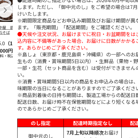
●配達時期のご指定がない場合は、2026年6月中旬以
します。ただし、「御中元のし」をご希望の場合は7
けいたします。
※期間限定商品などお申込み期間及びお届け期間が異
ます。「販売期間」「配送期間」をご確認ください。
中屋 昔ながらの
ご自宅用 信州半な
出雲そば ６人前
＜お中元＞越
石そば
まそば８人前
そば４人前
●天候や注文状況、お届けまでに祝日・お盆期間をは
込内容に不備等があった場合、お届けに日数がかかる
5.0
（1）
5.0
（1）
5.0
（1）
す。あらかじめご了承ください。
,000円
2,380円
3,000円
3,880円
※島しょ（東京都・鹿児島県・沖縄県）の一部へのお
送料・税込)
(送料・税込)
(送料・税込)
(送料・税込)
生もの（消費・賞味期間5日以内）・生鮮品（果物・
一部・生花（セット商品を含む）は受付ができません
い。
※消費・賞味期間5日以内の商品をお申込みの場合は
味期限の当日になることがありますのでご了承くださ
※商品到着後の日持ち期間は、製造工場からの配送日
配送日数、お届け時不在保管期間などにより短くなる
のであらかじめご了承ください。
のし指定
配達時期指定なし
配
7月上旬以降順次
お届け
御中元のし