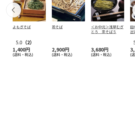
よもぎそば
若そば
＜お中元＞浅草むぎ
田
とろ 茶そば５
出
5.0
（2）
1,400円
2,900円
3,680円
3
(送料・税込)
(送料・税込)
(送料・税込)
(