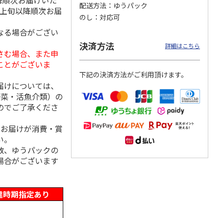
降順次お届けいた
配送方法
ゆうパック
月上旬以降順次お届
のし
対応可
なる場合がござい
後へぎ
奥美濃そば食べ比べ
＜お中元＞辛味大根
＜お中元＞たかの
決済方法
詳細はこちら
セット
のおろしそば４食
越後小千谷へぎそば
さむ場合、また申
５束１０つゆ
ことがございま
5.0
（3）
5.0
（1）
下記の決済方法がご利用頂けます。
2,900円
2,980円
5,880円
届けについては、
(送料・税込)
(送料・税込)
(送料・税込)
野菜・活魚介類）の
のでご了承くださ
、お届けが消費・賞
い。
数、ゆうパックの
場合がございます
達時期指定あり