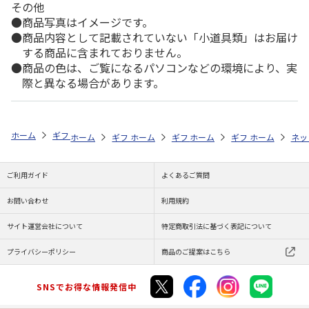
その他
商品写真はイメージです。
商品内容として記載されていない「小道具類」はお届け
する商品に含まれておりません。
商品の色は、ご覧になるパソコンなどの環境により、実
際と異なる場合があります。
ホーム
ギフトストア
お中元・夏ギフト特集 2026
そうめん・麺類
ホーム
ギフトストア
ホーム
ギフトストア
お中元・夏ギフト特集 2026
ホーム
ギフトストア
お中元・夏ギフト特集
ホーム
ネッ
お
そ
ご利用ガイド
よくあるご質問
お問い合わせ
利用規約
サイト運営会社について
特定商取引法に基づく表記について
プライバシーポリシー
商品のご提案はこちら
SNSでお得な情報発信中