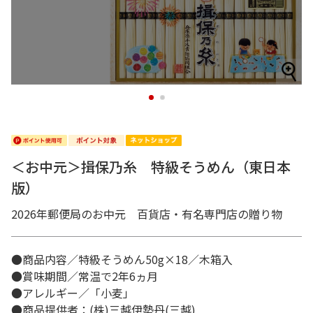
1
2
＜お中元＞揖保乃糸 特級そうめん（東日本
版）
2026年郵便局のお中元 百貨店・有名専門店の贈り物
●商品内容／特級そうめん50g×18／木箱入
●賞味期間／常温で2年6ヵ月
●アレルギー／「小麦」
●商品提供者：(株)三越伊勢丹(三越)