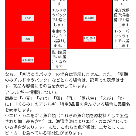
す
す
チルドゆ
定形外郵
うパック
便(簡易書
でお届け
留)でお届
します
けします
冷凍ゆう
レターパ
パックで
ックライ
お届けし
トでお届
ます。
けします
佐川急便
でのお届
けとなり
ます
なお、「普通ゆうパック」の場合は表示しません。また、「夏期
のみチルドゆうパック」などとなる場合は、記号での表示はせ
ず、商品内容欄にその旨を表示しています。
アレルギー情報について
商品に「小麦」「そば」「卵」「乳」「落花生」「えび」「か
に」「くるみ」のアレルギー特定8品目を含んでいる場合に品目名
を表示します。
※エビ・カニを除く魚介類（これらの魚介類を原材料として製造
された加工品も含む）は、漁獲漁法によりエビ・カニが混じって
いる場合があります。 また、これらの魚介類は、エサとしてエ
ビ・カニを食べている可能性があります。