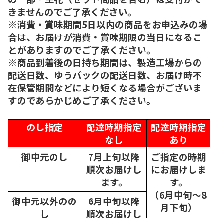
きませんのでご了承ください。
※消費・賞味期間5日以内の商品をお申込みの場
合は、お届けが消費・賞味期限の当日になるこ
とがありますのでご了承ください。
※商品到着後の日持ち期間は、製造工場からの
配送日数、ゆうパックの配送日数、お届け時不
在保管期間などにより短くなる場合がございま
すのであらかじめご了承ください。
のし指定
配達時期指定
配達時期指定
なし
あり
御中元のし
7月上旬以降
ご指定の時期
順次
お届けし
にお届けしま
ます。
す。
（6月中旬～8
御中元以外のの
6月中旬以降
月下旬）
し
順次
お届けし