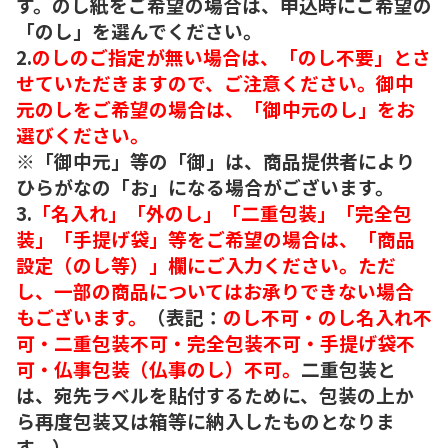
す。のし紙をご希望の場合は、申込時にご希望の
「のし」を選んでください。
2.
のしのご指定が無い場合は、「のし不要」とさ
せていただきますので、ご注意ください。御中
元のしをご希望の場合は、「御中元のし」をお
選びください。
※「御中元」等の「御」は、商品提供者により
ひらがなの「お」になる場合がございます。
3.
「名入れ」「外のし」「二重包装」「完全包
装」「手提げ袋」等をご希望の場合は、「商品
設定（のし等）」欄にご入力ください。ただ
し、一部の商品についてはお承りできない場合
もございます。
（表記：
のし不可・のし名入れ不
可・二重包装不可・完全包装不可・手提げ袋不
可・仏事包装（仏事のし）不可。
二重包装と
は、宛先ラベルを貼付するために、包装の上か
ら再度包装又は箱等に納入したものとなりま
す。）