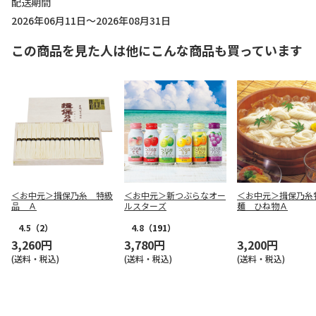
配送期間
2026年06月11日～2026年08月31日
この商品を見た人は他にこんな商品も買っています
＜お中元＞揖保乃糸 特級
＜お中元＞新つぶらなオー
＜お中元＞揖保乃糸
品 Ａ
ルスターズ
麺 ひね物Ａ
4.5
（2）
4.8
（191）
3,260円
3,780円
3,200円
(送料・税込)
(送料・税込)
(送料・税込)