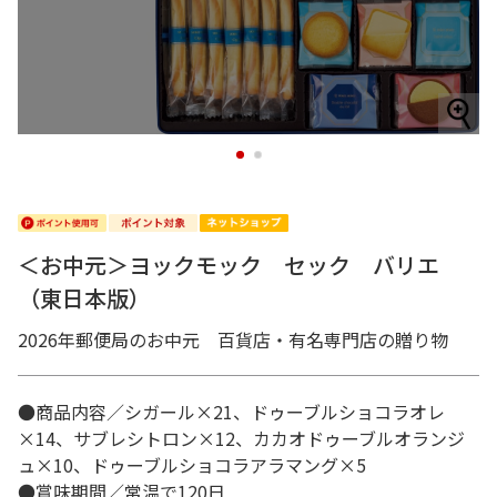
1
2
＜お中元＞ヨックモック セック バリエ
（東日本版）
2026年郵便局のお中元 百貨店・有名専門店の贈り物
●商品内容／シガール×21、ドゥーブルショコラオレ
×14、サブレシトロン×12、カカオドゥーブルオランジ
ュ×10、ドゥーブルショコラアラマング×5
●賞味期間／常温で120日