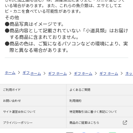
いる場合があります。 また、これらの魚介類は、エサとしてエ
ビ・カニを食べている可能性があります。
その他
商品写真はイメージです。
商品内容として記載されていない「小道具類」はお届け
する商品に含まれておりません。
商品の色は、ご覧になるパソコンなどの環境により、実
際と異なる場合があります。
ホーム
ギフトストア
お中元・夏ギフト特集 2026
お菓子・スイーツ
ホーム
ギフトストア
ホーム
ギフトストア
お中元・夏ギフト特集 2026
ホーム
ギフトストア
お中元・夏ギフト特集
ホーム
ネッ
お
お
ご利用ガイド
よくあるご質問
お問い合わせ
利用規約
サイト運営会社について
特定商取引法に基づく表記について
プライバシーポリシー
商品のご提案はこちら