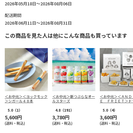
2026年05月18日～2026年08月06日
配送期間
2026年06月11日～2026年08月31日
この商品を見た人は他にこんな商品も買っています
＜お中元＞＜ヨックモック
＜お中元＞新つぶらなオー
＜お中元＞＜ＡＮＤ
＞シガール４８本
ルスターズ
Ｅ ＦＲＩＥＴ＞ド
リット５種１０個詰
5.0
（1）
4.8
（191）
5.0
（4）
5,600円
3,780円
3,600円
(送料・税込)
(送料・税込)
(送料・税込)