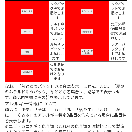
ゆうパッ
ゆうパケ
ク等でお
ットでお
届けしま
届けしま
す
す
チルドゆ
定形外郵
うパック
便(簡易書
でお届け
留)でお届
します
けします
冷凍ゆう
レターパ
パックで
ックライ
お届けし
トでお届
ます。
けします
佐川急便
でのお届
けとなり
ます
なお、「普通ゆうパック」の場合は表示しません。また、「夏期
のみチルドゆうパック」などとなる場合は、記号での表示はせ
ず、商品内容欄にその旨を表示しています。
アレルギー情報について
商品に「小麦」「そば」「卵」「乳」「落花生」「えび」「か
に」「くるみ」のアレルギー特定8品目を含んでいる場合に品目名
を表示します。
※エビ・カニを除く魚介類（これらの魚介類を原材料として製造
された加工品も含む）は、漁獲漁法によりエビ・カニが混じって