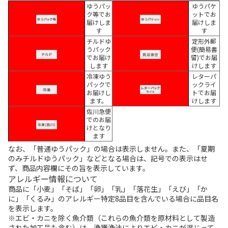
ゆうパッ
ゆうパケ
ク等でお
ットでお
届けしま
届けしま
す
す
チルドゆ
定形外郵
うパック
便(簡易書
でお届け
留)でお届
します
けします
冷凍ゆう
レターパ
パックで
ックライ
お届けし
トでお届
ます。
けします
佐川急便
でのお届
けとなり
ます
なお、「普通ゆうパック」の場合は表示しません。また、「夏期
のみチルドゆうパック」などとなる場合は、記号での表示はせ
ず、商品内容欄にその旨を表示しています。
アレルギー情報について
商品に「小麦」「そば」「卵」「乳」「落花生」「えび」「か
に」「くるみ」のアレルギー特定8品目を含んでいる場合に品目名
を表示します。
※エビ・カニを除く魚介類（これらの魚介類を原材料として製造
された加工品も含む）は、漁獲漁法によりエビ・カニが混じって