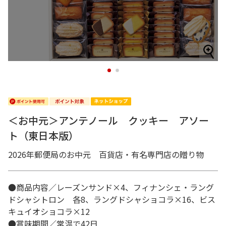
1
2
＜お中元＞アンテノール クッキー アソー
ト（東日本版）
2026年郵便局のお中元 百貨店・有名専門店の贈り物
●商品内容／レーズンサンド×4、フィナンシェ・ラング
ドシャシトロン 各8、ラングドシャショコラ×16、ビス
キュイオショコラ×12
●賞味期間／常温で42日