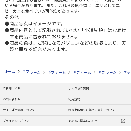
いる場合があります。 また、これらの魚介類は、エサとしてエ
ビ・カニを食べている可能性があります。
その他
商品写真はイメージです。
商品内容として記載されていない「小道具類」はお届け
する商品に含まれておりません。
商品の色は、ご覧になるパソコンなどの環境により、実
際と異なる場合があります。
ホーム
ギフトストア
お中元・夏ギフト特集 2026
お菓子・スイーツ
ホーム
ギフトストア
ホーム
ギフトストア
お中元・夏ギフト特集 2026
ホーム
ギフトストア
お中元・夏ギフト特集
ホーム
ネッ
お
お
ご利用ガイド
よくあるご質問
お問い合わせ
利用規約
サイト運営会社について
特定商取引法に基づく表記について
プライバシーポリシー
商品のご提案はこちら