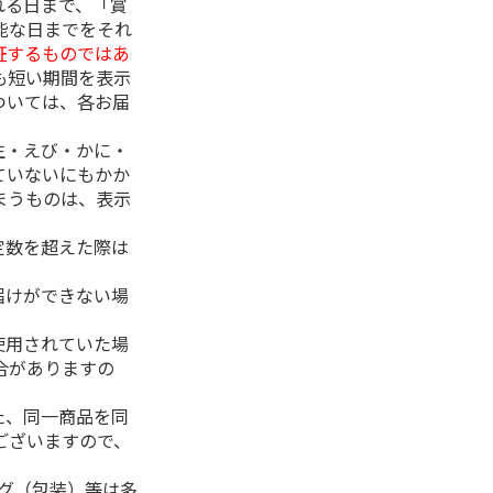
れる日まで、「賞
能な日までをそれ
証するものではあ
も短い期間を表示
ついては、各お届
生・えび・かに・
ていないにもかか
まうものは、表示
定数を超えた際は
。
届けができない場
使用されていた場
合がありますの
た、同一商品を同
ございますので、
ング（包装）等は多