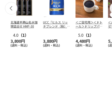
北海道羊蹄山名水珈
UCC「ヒルス リッ
＜ご自宅用＞＜ドト
＜
琲詰合せ HMP-30
チブレンド（粉）」
ール＞ドリップパッ
ゼ
210g×6袋
ク深煎りブレンド
ー
4.0
（1）
１０
5.0
…
（1）
3,800円
3,880円
4,480円
5
(送料・税込)
(送料・税込)
(送料・税込)
(