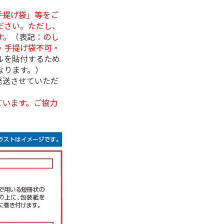
手提げ袋」等をご
ださい。ただし、
す。
（表記：
のし
・手提げ袋不可・
ルを貼付するため
なります。）
発送させていただ
ています。ご協力