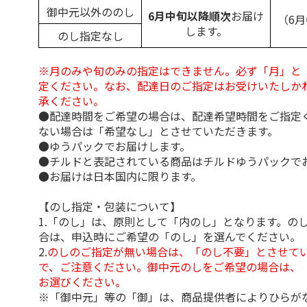
御中元以外ののし
6月中旬以降順次
お届け
（6
します。
のし指定なし
※月のみや旬のみの指定はできません。必ず「月」と
定ください。なお、配達日のご指定はお受けいたしか
承ください。
●配達時間をご希望の場合は、配達希望時間をご指定
ない場合は「希望なし」とさせていただきます。
●ゆうパックでお届けします。
●チルドと表記されている商品はチルドゆうパックで
●お届けは日本国内に限ります。
【のし指定・包装について】
1.「のし」は、原則として「内のし」となります。の
合は、申込時にご希望の「のし」を選んでください。
2.
のしのご指定が無い場合は、「のし不要」とさせて
で、ご注意ください。御中元のしをご希望の場合は、
お選びください。
※「御中元」等の「御」は、商品提供者によりひらが