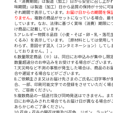
4.「消費期間」は製造（加工）日から安全に召し上が
味期間」は製造（加工）日から品質の保持が十分に可
ぞれ期間で表示しています。
お届け日からの期間を保
りません。
複数の商品がセットになっている場合、最
しています。なお、法律に基づく賞味（消費）期限に
け商品に記載しています。
5.アレルギー物質８品目（小麦・そば・卵・乳・落花
くるみ）を表示しています。［原材料としては使用し
わらず、意図せず混入（コンタミネーション）してし
しておりません。］。
6.数量限定商品（※）は、同日にお申込みが集中し限
数量超過分のお申込みをお受けする場合がございます
7.天災時など不測の事態が発生した場合は、商品のお
合や遅延する場合などがございます。
8.ご依頼主さま又はお届け先さまのご氏名に旧字等が
合、一部、印刷可能文字での登録をさせていただく場
で、ご容赦ください。
9.複数商品の一括送付及び同時発送はできません。ま
日にお申込みされた場合でもお届け日が異なる場合が
あらかじめご了承ください。
10.花弁・花卉の開花状態及び花色、リボン、ラッピ