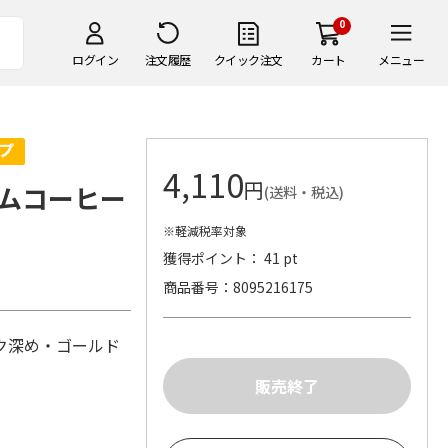
0
ログイン
注文履歴
クイック注文
カート
メニュー
4,110
円
ムコーヒー
(送料・税込)
※軽減税率対象
獲得ポイント： 41 pt
商品番号
8095216175
ク深め・ゴールド