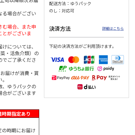
月上旬以降順次お届
配送方法
ゆうパック
のし
対応可
なる場合がござい
さむ場合、また申
＜お中元＞アイスコ
スターバックス オ
mikiya coffee
決済方法
詳細はこちら
rs』
ーヒーセット
リガミドリップコー
『With Flowers』
ことがございま
ヒーギフトＡ【弔事
赤
…
用】
4.0
（1）
5.0
（1）
届けについては、
下記の決済方法がご利用頂けます。
4,320円
1,580円
2,210円
野菜・活魚介類）の
(送料・税込)
(送料・税込)
(送料・税込)
のでご了承くださ
、お届けが消費・賞
い。
数、ゆうパックの
場合がございます
達時期指定あり
定の時期にお届け