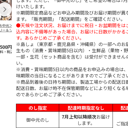
します。ただし、「御中元のし」をご希望の場合は7
けいたします。
※期間限定商品などお申込み期間及びお届け期間が異
ます。「販売期間」「配送期間」をご確認ください。
●天候や注文状況、お届けまでに祝日・お盆期間をは
お中元＞コーヒー
＜お中元＞無糖アイ
＜お中元＞無糖アイ
mikiya coffee
リー＆リキッドコ
スコーヒー４本
スコーヒー１２本
『With Flowe
込内容に不備等があった場合、お届けに日数がかかる
ヒーギフト
黄
…
す。あらかじめご了承ください。
※島しょ（東京都・鹿児島県・沖縄県）の一部へのお
,500円
3,780円
6,980円
2,350円
生もの（消費・賞味期間5日以内）・生鮮品（果物・
送料・税込)
(送料・税込)
(送料・税込)
(送料・税込)
一部・生花（セット商品を含む）は受付ができません
い。
※消費・賞味期間5日以内の商品をお申込みの場合は
味期限の当日になることがありますのでご了承くださ
※商品到着後の日持ち期間は、製造工場からの配送日
配送日数、お届け時不在保管期間などにより短くなる
のであらかじめご了承ください。
のし指定
配達時期指定なし
配
7月上旬以降順次
お届け
御中元のし
します。
ご指