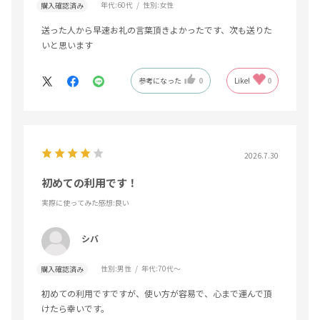
年代:
60代
性別:
女性
購入確認済み
送った人から早速お礼の言葉頂きよかったです、次も送りた
いと思います
参考になった
0
Like!
0
2026.7.30
初めての利用です！
実際に使ってみた感想
:良い
シバ
性別:
男性
年代:
70代～
購入確認済み
初めての利用ですですが、使い方が容易で、心まで運んで頂
けたら幸いです。