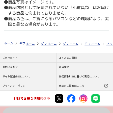
商品写真はイメージです。
商品内容として記載されていない「小道具類」はお届け
する商品に含まれておりません。
商品の色は、ご覧になるパソコンなどの環境により、実
際と異なる場合があります。
ホーム
ギフトストア
お中元・夏ギフト特集 2026
ドリンク
＜お
ホーム
ギフトストア
ホーム
ギフトストア
お中元・夏ギフト特集 2026
ホーム
ギフトストア
お中元・夏ギフト特集
ホーム
ネッ
お
ド
ご利用ガイド
よくあるご質問
お問い合わせ
利用規約
サイト運営会社について
特定商取引法に基づく表記について
プライバシーポリシー
商品のご提案はこちら
SNSでお得な情報発信中