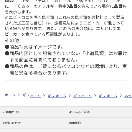
商品に「小麦」「そば」「卵」「乳」「落花生」「えび」「か
に」「くるみ」のアレルギー特定8品目を含んでいる場合に品目名
を表示します。
※エビ・カニを除く魚介類（これらの魚介類を原材料として製造
された加工品も含む）は、漁獲漁法によりエビ・カニが混じって
いる場合があります。 また、これらの魚介類は、エサとしてエ
ビ・カニを食べている可能性があります。
その他
商品写真はイメージです。
商品内容として記載されていない「小道具類」はお届け
する商品に含まれておりません。
商品の色は、ご覧になるパソコンなどの環境により、実
際と異なる場合があります。
ホーム
ギフトストア
お中元・夏ギフト特集 2026
ドリンク
＜お
ホーム
ギフトストア
ホーム
ギフトストア
お中元・夏ギフト特集 2026
ホーム
ギフトストア
お中元・夏ギフト特集
ホーム
ネッ
お
ド
ご利用ガイド
よくあるご質問
お問い合わせ
利用規約