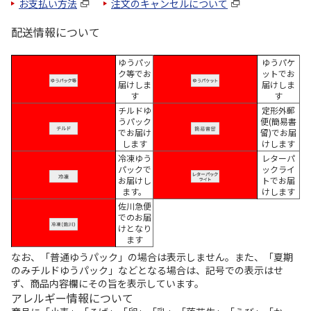
お支払い方法
注文のキャンセルについて
配送情報について
ゆうパッ
ゆうパケ
ク等でお
ットでお
届けしま
届けしま
す
す
チルドゆ
定形外郵
うパック
便(簡易書
でお届け
留)でお届
します
けします
冷凍ゆう
レターパ
パックで
ックライ
お届けし
トでお届
ます。
けします
佐川急便
でのお届
けとなり
ます
なお、「普通ゆうパック」の場合は表示しません。また、「夏期
のみチルドゆうパック」などとなる場合は、記号での表示はせ
ず、商品内容欄にその旨を表示しています。
アレルギー情報について