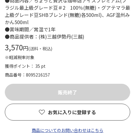
●商品内容／ちょっと贅沢な珈琲店アイスプレミアム(ブ
ラジル最上級グレード豆＃2 100％(無糖)・グアテマラ最
上級グレード豆SHBブレンド(無糖)各500ml)、AGF温州み
かん500ml
●賞味期間／常温で1年
●商品提供者：(株)三越伊勢丹(三越)
3,570
円
(送料・税込)
※軽減税率対象
獲得ポイント： 35 pt
商品番号
8095216157
お気に入りに登録する
商品についてのお問い合わせはこちら