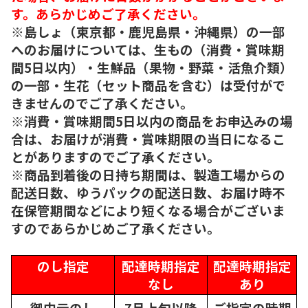
す。あらかじめご了承ください。
※島しょ（東京都・鹿児島県・沖縄県）の一部
へのお届けについては、生もの（消費・賞味期
間5日以内）・生鮮品（果物・野菜・活魚介類）
の一部・生花（セット商品を含む）は受付がで
きませんのでご了承ください。
※消費・賞味期間5日以内の商品をお申込みの場
合は、お届けが消費・賞味期限の当日になるこ
とがありますのでご了承ください。
※商品到着後の日持ち期間は、製造工場からの
配送日数、ゆうパックの配送日数、お届け時不
在保管期間などにより短くなる場合がございま
すのであらかじめご了承ください。
のし指定
配達時期指定
配達時期指定
なし
あり
御中元のし
7月上旬以降
ご指定の時期