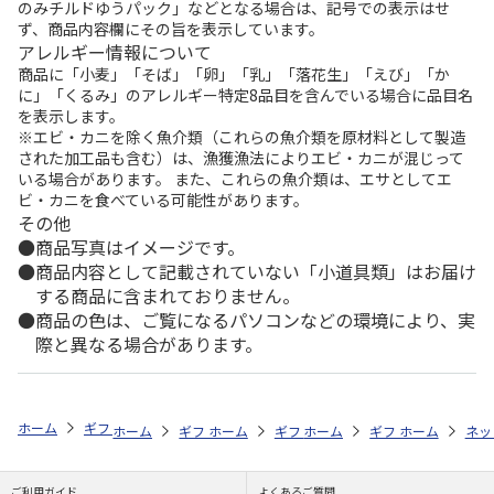
のみチルドゆうパック」などとなる場合は、記号での表示はせ
ず、商品内容欄にその旨を表示しています。
アレルギー情報について
商品に「小麦」「そば」「卵」「乳」「落花生」「えび」「か
に」「くるみ」のアレルギー特定8品目を含んでいる場合に品目名
を表示します。
※エビ・カニを除く魚介類（これらの魚介類を原材料として製造
された加工品も含む）は、漁獲漁法によりエビ・カニが混じって
いる場合があります。 また、これらの魚介類は、エサとしてエ
ビ・カニを食べている可能性があります。
その他
商品写真はイメージです。
商品内容として記載されていない「小道具類」はお届け
する商品に含まれておりません。
商品の色は、ご覧になるパソコンなどの環境により、実
際と異なる場合があります。
ホーム
ギフトストア
お中元・夏ギフト特集 2026
ドリンク
＜お
ホーム
ギフトストア
ホーム
ギフトストア
お中元・夏ギフト特集 2026
ホーム
ギフトストア
お中元・夏ギフト特集
ホーム
ネッ
お
ド
ご利用ガイド
よくあるご質問