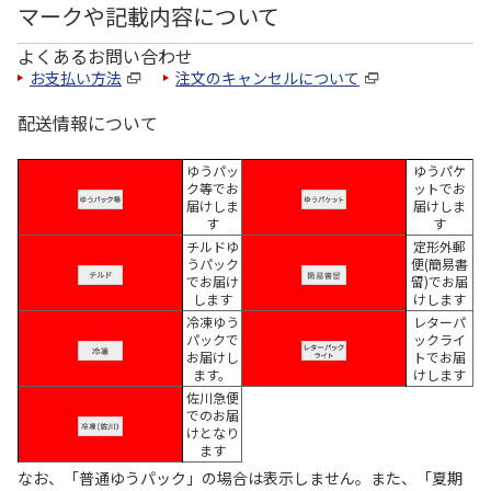
マークや記載内容について
よくあるお問い合わせ
お支払い方法
注文のキャンセルについて
配送情報について
ゆうパッ
ゆうパケ
ク等でお
ットでお
届けしま
届けしま
す
す
チルドゆ
定形外郵
うパック
便(簡易書
でお届け
留)でお届
します
けします
冷凍ゆう
レターパ
パックで
ックライ
お届けし
トでお届
ます。
けします
佐川急便
でのお届
けとなり
ます
なお、「普通ゆうパック」の場合は表示しません。また、「夏期