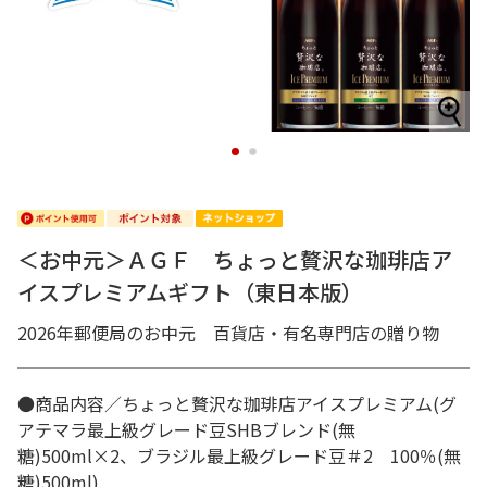
1
2
＜お中元＞ＡＧＦ ちょっと贅沢な珈琲店ア
イスプレミアムギフト（東日本版）
2026年郵便局のお中元 百貨店・有名専門店の贈り物
●商品内容／ちょっと贅沢な珈琲店アイスプレミアム(グ
アテマラ最上級グレード豆SHBブレンド(無
糖)500ml×2、ブラジル最上級グレード豆＃2 100％(無
糖)500ml)