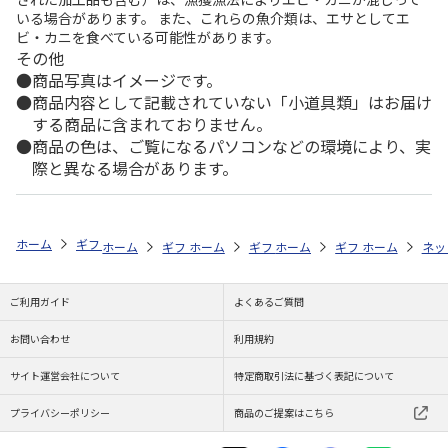
いる場合があります。 また、これらの魚介類は、エサとしてエ
ビ・カニを食べている可能性があります。
その他
商品写真はイメージです。
商品内容として記載されていない「小道具類」はお届け
する商品に含まれておりません。
商品の色は、ご覧になるパソコンなどの環境により、実
際と異なる場合があります。
ホーム
ギフトストア
お中元・夏ギフト特集 2026
ドリンク
＜お
ホーム
ギフトストア
ホーム
ギフトストア
お中元・夏ギフト特集 2026
ホーム
ギフトストア
お中元・夏ギフト特集
ホーム
ネッ
お
ド
ご利用ガイド
よくあるご質問
お問い合わせ
利用規約
サイト運営会社について
特定商取引法に基づく表記について
プライバシーポリシー
商品のご提案はこちら