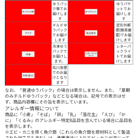
ゆうパッ
ゆうパケ
ク等でお
ットでお
届けしま
届けしま
す
す
チルドゆ
定形外郵
うパック
便(簡易書
でお届け
留)でお届
します
けします
冷凍ゆう
レターパ
パックで
ックライ
お届けし
トでお届
ます。
けします
佐川急便
でのお届
けとなり
ます
なお、「普通ゆうパック」の場合は表示しません。また、「夏期
のみチルドゆうパック」などとなる場合は、記号での表示はせ
ず、商品内容欄にその旨を表示しています。
アレルギー情報について
商品に「小麦」「そば」「卵」「乳」「落花生」「えび」「か
に」「くるみ」のアレルギー特定8品目を含んでいる場合に品目名
を表示します。
※エビ・カニを除く魚介類（これらの魚介類を原材料として製造
された加工品も含む）は、漁獲漁法によりエビ・カニが混じって