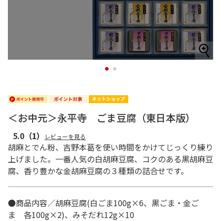
1
2
＜お中元＞永平寺 ごま豆腐（東日本版）
5.0
（1）
レビューを見る
胡麻とでん粉、吉野本葛を使い時間をかけてじっくり練り
上げました。一番人気の白胡麻豆腐、コクのある黒胡麻豆
腐、香り豊かな金胡麻豆腐の３種類の詰合せです。
●商品内容／胡麻豆腐(白ごま100g×6、黒ごま・金ご
ま 各100g×2)、みそだれ12g×10