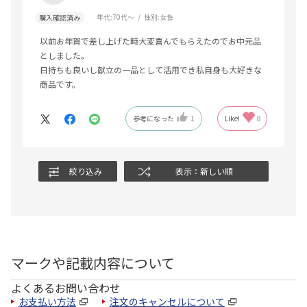
年代:
70代～
性別:
女性
購入確認済み
以前お年賀で差し上げた時大変喜んでもらえたのでお中元品
としました。
日持ちも良いし献立の一品として活用でき私自身も大好きな
商品です。
参考になった
1
Like!
0
絞り込み
表示：新しい順
マークや記載内容について
よくあるお問い合わせ
お支払い方法
注文のキャンセルについて