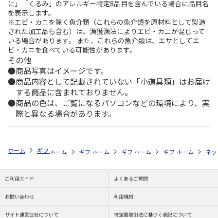
に」「くるみ」のアレルギー特定8品目を含んでいる場合に品目名
を表示します。
※エビ・カニを除く魚介類（これらの魚介類を原材料として製造
された加工品も含む）は、漁獲漁法によりエビ・カニが混じって
いる場合があります。 また、これらの魚介類は、エサとしてエ
ビ・カニを食べている可能性があります。
その他
商品写真はイメージです。
商品内容として記載されていない「小道具類」はお届け
する商品に含まれておりません。
商品の色は、ご覧になるパソコンなどの環境により、実
際と異なる場合があります。
ホーム
ギフトストア
お中元・夏ギフト特集 2026
おつまみ・お惣菜
ホーム
ギフトストア
ホーム
ギフトストア
お中元・夏ギフト特集 2026
ホーム
ギフトストア
お中元・夏ギフト特集
ホーム
ネッ
お
お
ご利用ガイド
よくあるご質問
お問い合わせ
利用規約
サイト運営会社について
特定商取引法に基づく表記について