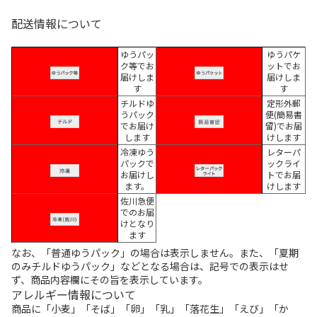
配送情報について
ゆうパッ
ゆうパケ
ク等でお
ットでお
届けしま
届けしま
す
す
チルドゆ
定形外郵
うパック
便(簡易書
でお届け
留)でお届
します
けします
冷凍ゆう
レターパ
パックで
ックライ
お届けし
トでお届
ます。
けします
佐川急便
でのお届
けとなり
ます
なお、「普通ゆうパック」の場合は表示しません。また、「夏期
のみチルドゆうパック」などとなる場合は、記号での表示はせ
ず、商品内容欄にその旨を表示しています。
アレルギー情報について
商品に「小麦」「そば」「卵」「乳」「落花生」「えび」「か