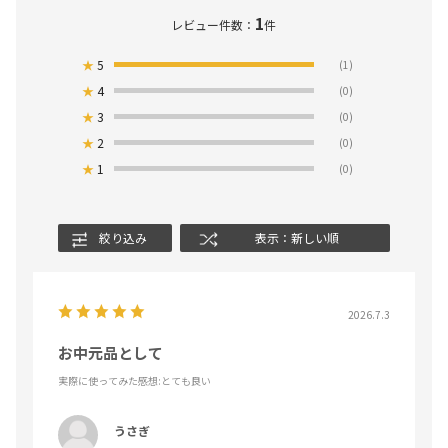
1
レビュー件数：
件
★
5
(1)
★
4
(0)
★
3
(0)
★
2
(0)
★
1
(0)
絞り込み
表示：新しい順
2026.7.3
お中元品として
実際に使ってみた感想
:とても良い
うさぎ