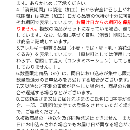
ます。あらかじめご了承ください。
4.「消費期間」は製造（加工）日から安全に召し上が
味期間」は製造（加工）日から品質の保持が十分に可
ぞれ期間で表示しています。
お届け日からの期間を保
りません。
複数の商品がセットになっている場合、最
しています。なお、法律に基づく賞味（消費）期限に
け商品に記載しています。
5.アレルギー物質８品目（小麦・そば・卵・乳・落花
くるみ）を表示しています。［原材料としては使用し
わらず、意図せず混入（コンタミネーション）してし
しておりません。］。
6.数量限定商品（※）は、同日にお申込みが集中し限
数量超過分のお申込みをお受けする場合がございます
7.天災時など不測の事態が発生した場合は、商品のお
合や遅延する場合などがございます。
8.ご依頼主さま又はお届け先さまのご氏名に旧字等が
合、一部、印刷可能文字での登録をさせていただく場
で、ご容赦ください。
9.複数商品の一括送付及び同時発送はできません。ま
日にお申込みされた場合でもお届け日が異なる場合が