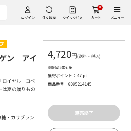
0
ログイン
注文履歴
クイック注文
カート
メニュー
4,720
円
ゲン アイ
(送料・税込)
※軽減税率対象
獲得ポイント： 47 pt
「ロイヤル コペ
商品番号
8095214145
ーは夏の贈りもの
無糖・カサブラン