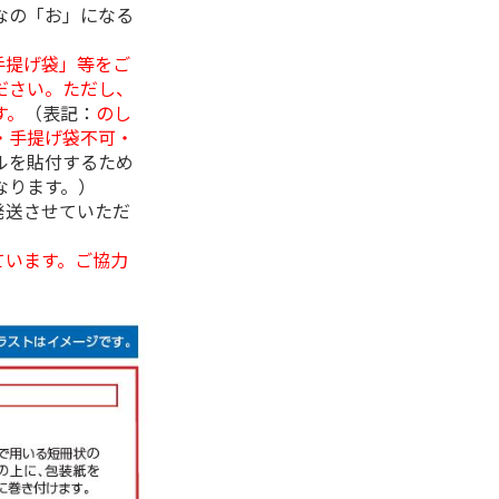
なの「お」になる
手提げ袋」等をご
ださい。ただし、
す。
（表記：
のし
・手提げ袋不可・
ルを貼付するため
なります。）
発送させていただ
ています。ご協力