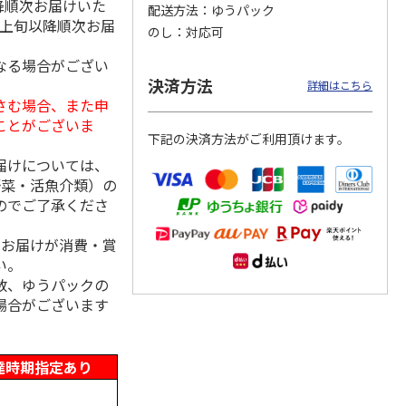
降順次お届けいた
配送方法
ゆうパック
月上旬以降順次お届
のし
対応可
なる場合がござい
＜お中元＞アイスコ
スターバックス オ
mikiya coffee
決済方法
詳細はこちら
rs』
ーヒーセット
リガミドリップコー
『With Flowers』
さむ場合、また申
ヒーギフトＡ【弔事
赤
…
ことがございま
用】
4.0
（1）
5.0
（1）
下記の決済方法がご利用頂けます。
4,320円
1,580円
2,210円
届けについては、
(送料・税込)
(送料・税込)
(送料・税込)
野菜・活魚介類）の
のでご了承くださ
、お届けが消費・賞
い。
数、ゆうパックの
場合がございます
達時期指定あり