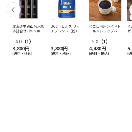
北海道羊蹄山名水珈
UCC「ヒルス リッ
＜ご自宅用＞＜ドト
＜
琲詰合せ HMP-30
チブレンド（粉）」
ール＞ドリップパッ
ゼ
210g×6袋
ク深煎りブレンド
ー
4.0
（1）
１０
5.0
…
（1）
3,800円
3,880円
4,480円
5
(送料・税込)
(送料・税込)
(送料・税込)
(