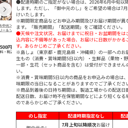
●配達時期のご指定がない場合は、2026年6月中旬以
します。ただし、「御中元のし」をご希望の場合は7
けいたします。
※期間限定商品などお申込み期間及びお届け期間が異
お中元＞コーヒー
＜お中元＞無糖アイ
＜お中元＞無糖アイ
mikiya coffee
ます。「販売期間」「配送期間」をご確認ください。
リー＆リキッドコ
スコーヒー４本
スコーヒー１２本
『With Flowe
●天候や注文状況、お届けまでに祝日・お盆期間をは
ヒーギフト
黄
…
込内容に不備等があった場合、お届けに日数がかかる
す。あらかじめご了承ください。
,500円
3,780円
6,980円
2,350円
※島しょ（東京都・鹿児島県・沖縄県）の一部へのお
送料・税込)
(送料・税込)
(送料・税込)
(送料・税込)
生もの（消費・賞味期間5日以内）・生鮮品（果物・
一部・生花（セット商品を含む）は受付ができません
い。
※消費・賞味期間5日以内の商品をお申込みの場合は
味期限の当日になることがありますのでご了承くださ
※商品到着後の日持ち期間は、製造工場からの配送日
配送日数、お届け時不在保管期間などにより短くなる
のであらかじめご了承ください。
のし指定
配達時期指定なし
配
7月上旬以降順次
お届け
御中元のし