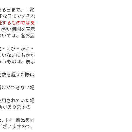
れる日まで、「賞
能な日までをそれ
証するものではあ
も短い期間を表示
ついては、各お届
生・えび・かに・
ていないにもかか
まうものは、表示
定数を超えた際は
。
届けができない場
使用されていた場
合がありますの
た、同一商品を同
ございますので、