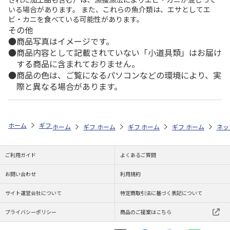
いる場合があります。 また、これらの魚介類は、エサとしてエ
ビ・カニを食べている可能性があります。
その他
商品写真はイメージです。
商品内容として記載されていない「小道具類」はお届け
する商品に含まれておりません。
商品の色は、ご覧になるパソコンなどの環境により、実
際と異なる場合があります。
ホーム
ギフトストア
お中元・夏ギフト特集 2026
ドリンク
＜お
ホーム
ギフトストア
ホーム
ギフトストア
お中元・夏ギフト特集 2026
ホーム
ギフトストア
お中元・夏ギフト特集
ホーム
ネッ
お
ド
ご利用ガイド
よくあるご質問
お問い合わせ
利用規約
サイト運営会社について
特定商取引法に基づく表記について
プライバシーポリシー
商品のご提案はこちら