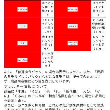
ゆうパッ
ゆうパケ
ク等でお
ットでお
届けしま
届けしま
す
す
チルドゆ
定形外郵
うパック
便(簡易書
でお届け
留)でお届
します
けします
冷凍ゆう
レターパ
パックで
ックライ
お届けし
トでお届
ます。
けします
佐川急便
でのお届
けとなり
ます
なお、「普通ゆうパック」の場合は表示しません。また、「夏期
のみチルドゆうパック」などとなる場合は、記号での表示はせ
ず、商品内容欄にその旨を表示しています。
アレルギー情報について
商品に「小麦」「そば」「卵」「乳」「落花生」「えび」「か
に」「くるみ」のアレルギー特定8品目を含んでいる場合に品目名
を表示します。
※エビ・カニを除く魚介類（これらの魚介類を原材料として製造
された加工品も含む）は、漁獲漁法によりエビ・カニが混じって