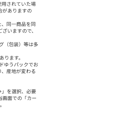
使用されていた場
合がありますの
た、同一商品を同
ございますので、
ング（包装）等は多
があります。
ルドゆうパックでお
り、産地が変わる
+」を選択、必要
当画面での「カー
。