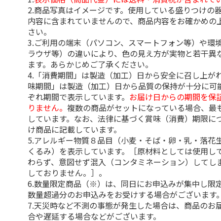
2.商品写真はイメージです。使用している盛りつけの
内容に含まれていませんので、商品内容をお確かめの
さい。
3.ご利用の端末（パソコン、スマートフォン等）や環
ラウザ等）の違いにより、色の見え方が実物と若干異
ます。あらかじめご了承ください。
4.「消費期間」は製造（加工）日から安全に召し上が
味期間」は製造（加工）日から品質の保持が十分に可
ぞれ期間で表示しています。
お届け日からの期間を保
りません。
複数の商品がセットになっている場合、最
しています。なお、法律に基づく賞味（消費）期限に
け商品に記載しています。
5.アレルギー物質８品目（小麦・そば・卵・乳・落花
くるみ）を表示しています。［原材料としては使用し
わらず、意図せず混入（コンタミネーション）してし
しておりません。］。
6.数量限定商品（※）は、同日にお申込みが集中し限
数量超過分のお申込みをお受けする場合がございます
7.天災時など不測の事態が発生した場合は、商品のお
合や遅延する場合などがございます。