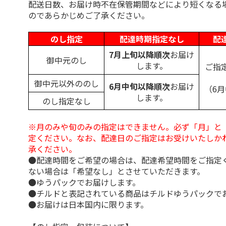
配送日数、お届け時不在保管期間などにより短くなる
のであらかじめご了承ください。
のし指定
配達時期指定なし
配
7月上旬以降順次
お届け
御中元のし
します。
ご指
御中元以外ののし
6月中旬以降順次
お届け
（6
します。
のし指定なし
※月のみや旬のみの指定はできません。必ず「月」と
定ください。なお、配達日のご指定はお受けいたしか
承ください。
●配達時間をご希望の場合は、配達希望時間をご指定
ない場合は「希望なし」とさせていただきます。
●ゆうパックでお届けします。
●チルドと表記されている商品はチルドゆうパックで
●お届けは日本国内に限ります。