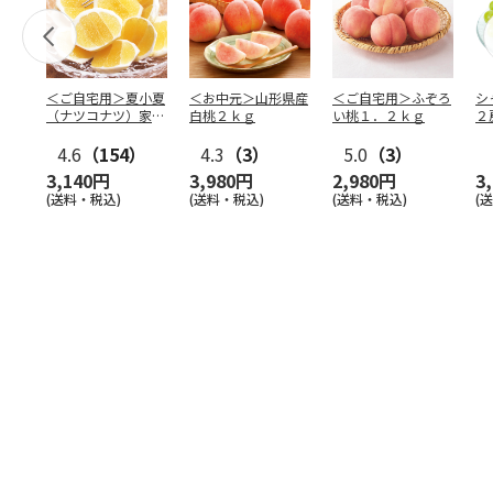
＜ご自宅用＞夏小夏
＜お中元＞山形県産
＜ご自宅用＞ふぞろ
シ
（ナツコナツ）家庭
白桃２ｋｇ
い桃１．２ｋｇ
２
用３ｋｇ
4.6
（154）
4.3
（3）
5.0
（3）
3,140円
3,980円
2,980円
3
(送料・税込)
(送料・税込)
(送料・税込)
(