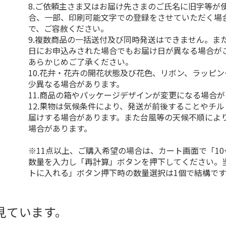
8.ご依頼主さま又はお届け先さまのご氏名に旧字等が
合、一部、印刷可能文字での登録をさせていただく場
で、ご容赦ください。
9.複数商品の一括送付及び同時発送はできません。ま
日にお申込みされた場合でもお届け日が異なる場合が
あらかじめご了承ください。
10.花弁・花卉の開花状態及び花色、リボン、ラッピ
少異なる場合があります。
11.商品の箱やパッケージデザインが変更になる場合
12.果物は気候条件により、発送が前後することやチ
届けする場合があります。また台風等の天候不順によ
場合があります。
※11点以上、ご購入希望の場合は、カート画面で「10
数量を入力し「再計算」ボタンを押下してください。
トに入れる」ボタン押下時の数量選択は1個で結構です
見ています。