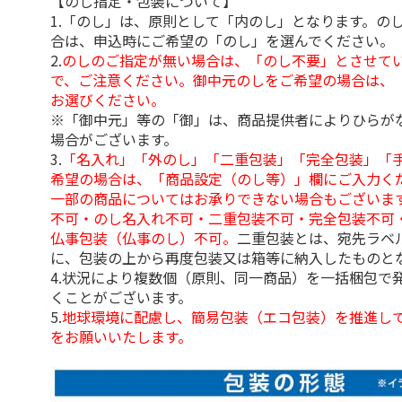
【のし指定・包装について】
1.「のし」は、原則として「内のし」となります。の
合は、申込時にご希望の「のし」を選んでください。
2.
のしのご指定が無い場合は、「のし不要」とさせて
で、ご注意ください。御中元のしをご希望の場合は、
お選びください。
※「御中元」等の「御」は、商品提供者によりひらが
場合がございます。
3.
「名入れ」「外のし」「二重包装」「完全包装」「
希望の場合は、「商品設定（のし等）」欄にご入力く
一部の商品についてはお承りできない場合もございま
不可・のし名入れ不可・二重包装不可・完全包装不可
仏事包装（仏事のし）不可。
二重包装とは、宛先ラベ
に、包装の上から再度包装又は箱等に納入したものと
4.状況により複数個（原則、同一商品）を一括梱包で
くことがございます。
5.
地球環境に配慮し、簡易包装（エコ包装）を推進し
をお願いいたします。