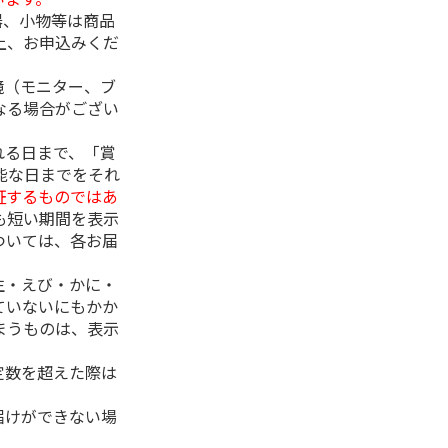
器、小物等は商品
上、お申込みくだ
境（モニター、ブ
なる場合がござい
れる日まで、「賞
能な日までをそれ
証するものではあ
も短い期間を表示
ついては、各お届
生・えび・かに・
ていないにもかか
まうものは、表示
定数を超えた際は
。
届けができない場