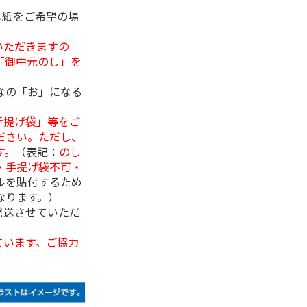
し紙をご希望の場
いただきますの
「御中元のし」を
なの「お」になる
手提げ袋」等をご
ださい。ただし、
す。
（表記：
のし
・手提げ袋不可・
ルを貼付するため
なります。）
発送させていただ
ています。ご協力