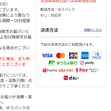
2026年06月11日～2026年08月10日
定可）
ございます。
配送方法
ゆうパック
有無により異なり
のし
対応可
1週間～10日程度
用 ３
福島県産ふぞろい
訳あり黄桃
シャインマスカッ
桃 川中島白桃
ト Ａ
決済方法
詳細はこちら
降順次お届けいた
）
月上旬以降順次お届
3,400円
3,200円
3,980円
下記の決済方法がご利用頂けます。
(送料・税込)
(送料・税込)
(送料・税込)
なる場合がござい
さむ場合、また申
ことがございま
届けについては、
野菜・活魚介類）の
のでご了承くださ
、お届けが消費・賞
い。
数、ゆうパックの