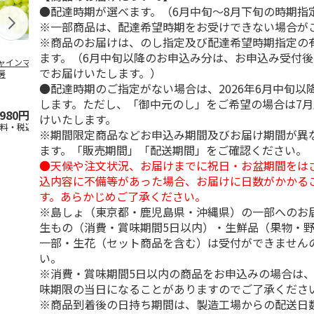
●配達時期が選べます。（6月中旬～8月下旬の時期指
※一部商品は、配達希望時期をお受けできない場合が
※商品のお届けは、のし指定及び配達希望時期指定の
ます。（6月中旬以降のお申込み分は、お申込み受付後
ャインマスカット
ＷＥＢ定期便果物コ
ビッグマスクメロ
夏小夏 家庭
でお届けいたします。）
房
ース
ン ２個入
ｋｇ
●配達時期のご指定がない場合は、2026年6月中旬以
4.5
（102）
4.7
（10）
4.6
（25
します。ただし、「御中元のし」をご希望の場合は7
,980円
3,780円
4,150円
3,140円
けいたします。
送料・税込)
(送料・税込)
(送料・税込)
(送料・税込)
※期間限定商品などお申込み期間及びお届け期間が異
ます。「販売期間」「配送期間」をご確認ください。
●天候や注文状況、お届けまでに祝日・お盆期間をは
込内容に不備等があった場合、お届けに日数がかかる
す。あらかじめご了承ください。
※島しょ（東京都・鹿児島県・沖縄県）の一部へのお
生もの（消費・賞味期間5日以内）・生鮮品（果物・
一部・生花（セット商品を含む）は受付ができません
い。
※消費・賞味期間5日以内の商品をお申込みの場合は
味期限の当日になることがありますのでご了承くださ
※商品到着後の日持ち期間は、製造工場からの配送日