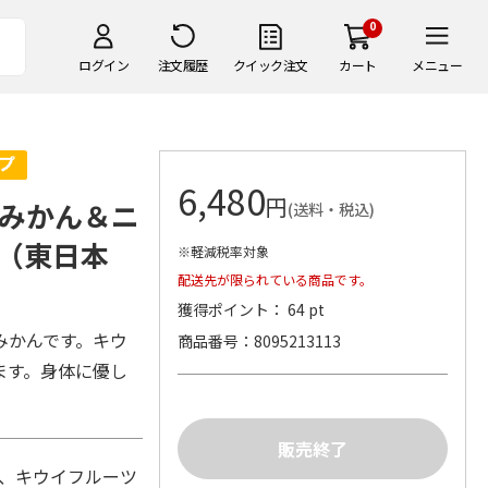
0
ログイン
注文履歴
クイック注文
カート
メニュー
6,480
円
みかん＆ニ
(送料・税込)
（東日本
※軽減税率対象
配送先が限られている商品です。
獲得ポイント： 64 pt
みかんです。キウ
商品番号
8095213113
ます。身体に優し
個)、キウイフルーツ