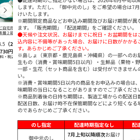
●配達時期のご指定がない場合は、2026年6月中旬以
します。ただし、「御中元のし」をご希望の場合は7
けいたします。
※期間限定商品などお申込み期間及びお届け期間が異
ます。「販売期間」「配送期間」をご確認ください。
ご自宅用＞島原手
＜お中元＞島原手延
＜お中元＞お徳用
＜ご自宅用＞
素麺２箱・黒ごま
素麺３ｋｇ【古（ひ
「国産小麦」小豆島
延素麺２ｋｇ
●天候や注文状況、お届けまでに祝日・お盆期間をは
１箱詰合せ
ね）】
手延べ素麺
（ひね）】
込内容に不備等があった場合、お届けに日数がかかる
4.5
（2）
5.0
（2）
5.0
（1）
4.5
（2）
す。あらかじめご了承ください。
,730円
3,980円
2,700円
2,940円
※島しょ（東京都・鹿児島県・沖縄県）の一部へのお
送料・税込)
(送料・税込)
(送料・税込)
(送料・税込)
生もの（消費・賞味期間5日以内）・生鮮品（果物・
一部・生花（セット商品を含む）は受付ができません
い。
※消費・賞味期間5日以内の商品をお申込みの場合は
味期限の当日になることがありますのでご了承くださ
※商品到着後の日持ち期間は、製造工場からの配送日
配送日数、お届け時不在保管期間などにより短くなる
のであらかじめご了承ください。
のし指定
配達時期指定なし
配
7月上旬以降順次
お届け
御中元のし