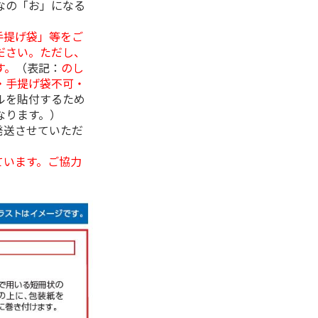
なの「お」になる
手提げ袋」等をご
ださい。ただし、
す。
（表記：
のし
・手提げ袋不可・
ルを貼付するため
なります。）
発送させていただ
ています。ご協力