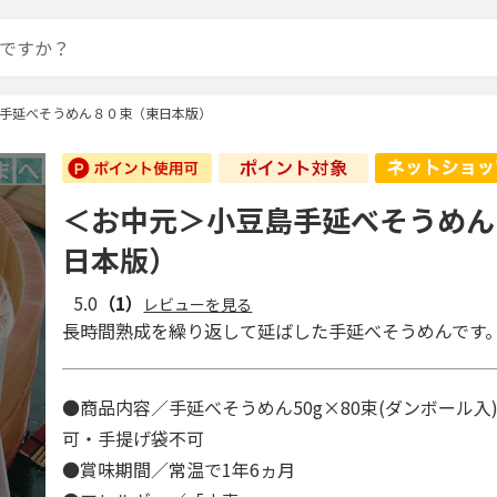
手延べそうめん８０束（東日本版）
＜お中元＞小豆島手延べそうめん
日本版）
5.0
（1）
レビューを見る
長時間熟成を繰り返して延ばした手延べそうめんです
●商品内容／手延べそうめん50g×80束(ダンボール入
可・手提げ袋不可
●賞味期間／常温で1年6ヵ月