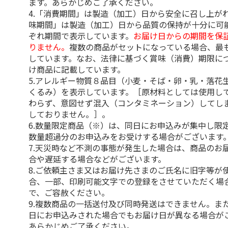
ます。あらかじめご了承ください。
4.「消費期間」は製造（加工）日から安全に召し上が
味期間」は製造（加工）日から品質の保持が十分に可
ぞれ期間で表示しています。
お届け日からの期間を保
りません。
複数の商品がセットになっている場合、最
しています。なお、法律に基づく賞味（消費）期限に
け商品に記載しています。
5.アレルギー物質８品目（小麦・そば・卵・乳・落花
くるみ）を表示しています。［原材料としては使用し
わらず、意図せず混入（コンタミネーション）してし
しておりません。］。
6.数量限定商品（※）は、同日にお申込みが集中し限
数量超過分のお申込みをお受けする場合がございます
7.天災時など不測の事態が発生した場合は、商品のお
合や遅延する場合などがございます。
8.ご依頼主さま又はお届け先さまのご氏名に旧字等が
合、一部、印刷可能文字での登録をさせていただく場
で、ご容赦ください。
9.複数商品の一括送付及び同時発送はできません。ま
日にお申込みされた場合でもお届け日が異なる場合が
あらかじめご了承ください。