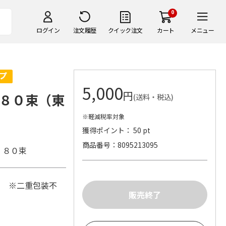
0
ログイン
注文履歴
クイック注文
カート
メニュー
5,000
円
８０束（東
(送料・税込)
※軽減税率対象
獲得ポイント： 50 pt
商品番号
8095213095
。８０束
) ※二重包装不