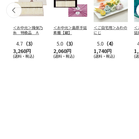
＜お中元＞揖保乃
＜お中元＞島原手延
＜ご自宅用＞みわの
＜
糸 特級品 Ａ
素麺【蔵】
にじ
延
麺
4.7
（3）
5.0
（3）
5.0
（4）
3,260円
2,060円
1,740円
1
(送料・税込)
(送料・税込)
(送料・税込)
(