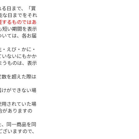
れる日まで、「賞
能な日までをそれ
証するものではあ
も短い期間を表示
ついては、各お届
生・えび・かに・
ていないにもかか
まうものは、表示
定数を超えた際は
。
届けができない場
使用されていた場
合がありますの
た、同一商品を同
ございますので、