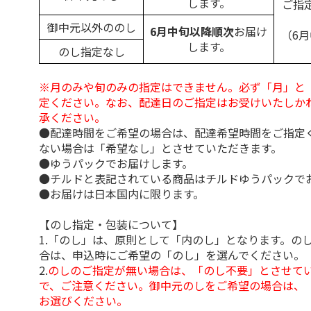
します。
ご指
御中元以外ののし
6月中旬以降順次
お届け
（6
します。
のし指定なし
※月のみや旬のみの指定はできません。必ず「月」と
定ください。なお、配達日のご指定はお受けいたしか
承ください。
●配達時間をご希望の場合は、配達希望時間をご指定
ない場合は「希望なし」とさせていただきます。
●ゆうパックでお届けします。
●チルドと表記されている商品はチルドゆうパックで
●お届けは日本国内に限ります。
【のし指定・包装について】
1.「のし」は、原則として「内のし」となります。の
合は、申込時にご希望の「のし」を選んでください。
2.
のしのご指定が無い場合は、「のし不要」とさせて
で、ご注意ください。御中元のしをご希望の場合は、
お選びください。