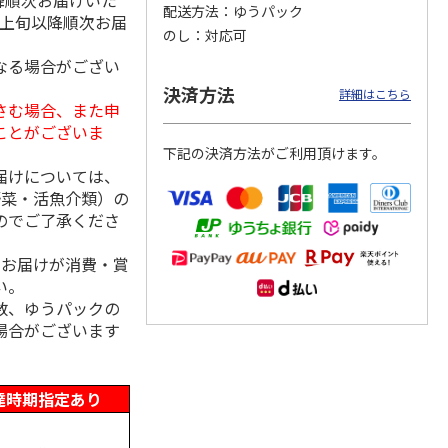
降順次お届けいた
配送方法
ゆうパック
月上旬以降順次お届
のし
対応可
なる場合がござい
島原手
国産熟成 おいしい
＜お中元＞三輪素
三輪素麺 正倉院文
決済方法
詳細はこちら
【古
三輪そうめん 光射
麺 誉 Ｂ
様パッケージ細麺
さむ場合、また申
す
白髭
ことがございま
5.0
（1）
4.0
（1）
下記の決済方法がご利用頂けます。
3,240円
2,950円
4,200円
届けについては、
(送料・税込)
(送料・税込)
(送料・税込)
野菜・活魚介類）の
のでご了承くださ
、お届けが消費・賞
い。
数、ゆうパックの
場合がございます
達時期指定あり