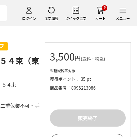
0
ログイン
注文履歴
クイック注文
カート
メニュー
3,500
円
５４束（東
(送料・税込)
※軽減税率対象
獲得ポイント： 35 pt
。５４束
商品番号
8095213086
※二重包装不可・手