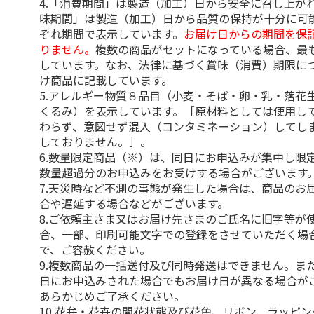
4.「消費期間」は製造（加工）日から安全に召し上が
味期間」は製造（加工）日から品質の保持が十分に可
ぞれ期間で表示しています。
お届け日からの期間を保
りません。
複数の商品がセットになっている場合、最
しています。なお、法律に基づく賞味（消費）期限に
け商品に記載しています。
5.アレルギー物質８品目（小麦・そば・卵・乳・落花
くるみ）を表示しています。［原材料としては使用し
わらず、意図せず混入（コンタミネーション）してし
しておりません。］。
6.数量限定商品（※）は、同日にお申込みが集中し限
数量超過分のお申込みをお受けする場合がございます
7.天災時など不測の事態が発生した場合は、商品のお
合や遅延する場合などがございます。
8.ご依頼主さま又はお届け先さまのご氏名に旧字等が
合、一部、印刷可能文字での登録をさせていただく場
で、ご容赦ください。
9.複数商品の一括送付及び同時発送はできません。ま
日にお申込みされた場合でもお届け日が異なる場合が
あらかじめご了承ください。
10.花弁・花卉の開花状態及び花色、リボン、ラッピ