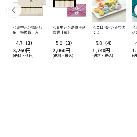
＜お中元＞揖保乃
＜お中元＞島原手延
＜ご自宅用＞みわの
＜
糸 特級品 Ａ
素麺【蔵】
にじ
延
麺
4.7
（3）
5.0
（3）
5.0
（4）
3,260円
2,060円
1,740円
1
(送料・税込)
(送料・税込)
(送料・税込)
(