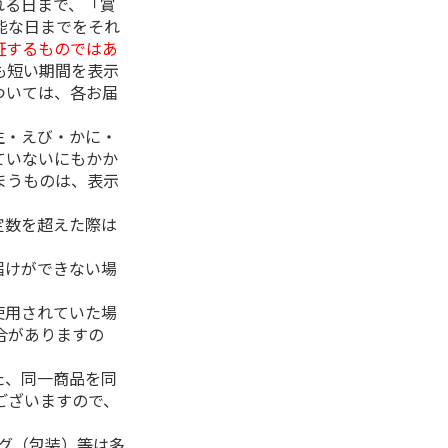
れる日まで、「賞
能な日までをそれ
証するものではあ
も短い期間を表示
ついては、各お届
生・えび・かに・
ていないにもかか
まうものは、表示
定数を超えた際は
。
届けができない場
使用されていた場
合がありますの
た、同一商品を同
ございますので、
ング（包装）等は多