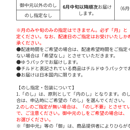
御中元以外ののし
6月中旬以降順次
お届け
（6
します。
のし指定なし
※月のみや旬のみの指定はできません。必ず「月」と
定ください。なお、配達日のご指定はお受けいたしか
承ください。
●配達時間をご希望の場合は、配達希望時間をご指定
ない場合は「希望なし」とさせていただきます。
●ゆうパックでお届けします。
●チルドと表記されている商品はチルドゆうパックで
●お届けは日本国内に限ります。
【のし指定・包装について】
1.「のし」は、原則として「内のし」となります。の
合は、申込時にご希望の「のし」を選んでください。
2.
のしのご指定が無い場合は、「のし不要」とさせて
で、ご注意ください。御中元のしをご希望の場合は、
お選びください。
※「御中元」等の「御」は、商品提供者によりひらが