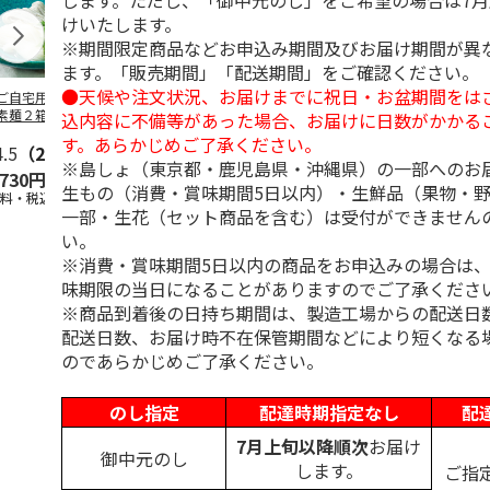
します。ただし、「御中元のし」をご希望の場合は7
けいたします。
※期間限定商品などお申込み期間及びお届け期間が異
ます。「販売期間」「配送期間」をご確認ください。
●天候や注文状況、お届けまでに祝日・お盆期間をは
ご自宅用＞島原手
＜お中元＞島原手延
＜お中元＞お徳用
＜ご自宅用＞
素麺２箱・黒ごま
素麺３ｋｇ【古（ひ
「国産小麦」小豆島
延素麺２ｋｇ
込内容に不備等があった場合、お届けに日数がかかる
１箱詰合せ
ね）】
手延べ素麺
（ひね）】
す。あらかじめご了承ください。
4.5
（2）
5.0
（2）
5.0
（1）
4.5
（2）
※島しょ（東京都・鹿児島県・沖縄県）の一部へのお
,730円
3,980円
2,700円
2,940円
生もの（消費・賞味期間5日以内）・生鮮品（果物・
送料・税込)
(送料・税込)
(送料・税込)
(送料・税込)
一部・生花（セット商品を含む）は受付ができません
い。
※消費・賞味期間5日以内の商品をお申込みの場合は
味期限の当日になることがありますのでご了承くださ
※商品到着後の日持ち期間は、製造工場からの配送日
配送日数、お届け時不在保管期間などにより短くなる
のであらかじめご了承ください。
のし指定
配達時期指定なし
配
7月上旬以降順次
お届け
御中元のし
します。
ご指