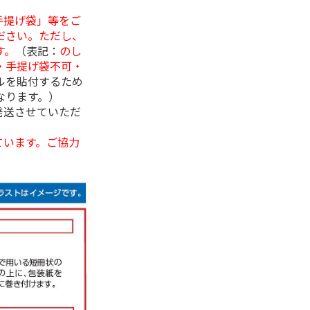
手提げ袋」等をご
ださい。ただし、
す。
（表記：
のし
・手提げ袋不可・
ルを貼付するため
なります。）
発送させていただ
ています。ご協力