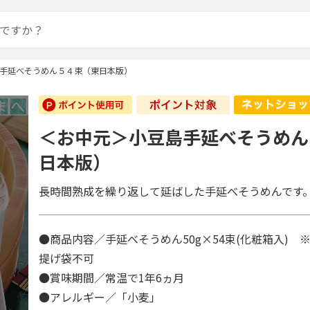
手延べそうめん５４束（東日本版）
＜お中元＞小豆島手延べそうめん
日本版）
長時間熟成を繰り返して延ばした手延べそうめんです
●商品内容／手延べそうめん50g×54束(化粧箱入) 
提げ袋不可
●賞味期間／常温で1年6ヵ月
●アレルギー／「小麦」