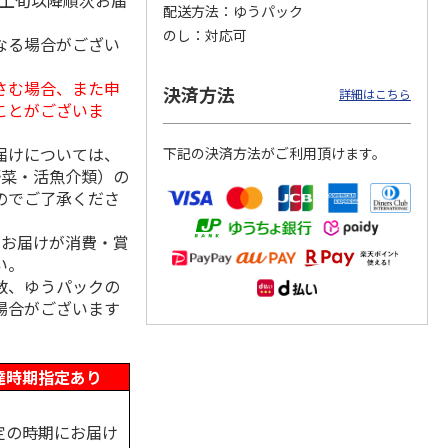
月上旬以降順次お届
配送方法
ゆうパック
のし
対応可
なる場合がござい
さむ場合、また申
島原手
国産熟成 おいしい
＜お中元＞三輪素
三輪素麺 正倉院文
決済方法
詳細はこちら
【古
三輪そうめん 光射
麺 誉 Ｂ
様パッケージ細麺
ことがございま
す
白髭
5.0
（1）
4.0
（1）
届けについては、
下記の決済方法がご利用頂けます。
3,240円
2,950円
4,200円
野菜・活魚介類）の
(送料・税込)
(送料・税込)
(送料・税込)
のでご了承くださ
、お届けが消費・賞
い。
数、ゆうパックの
場合がございます
達時期指定あり
定の時期にお届け