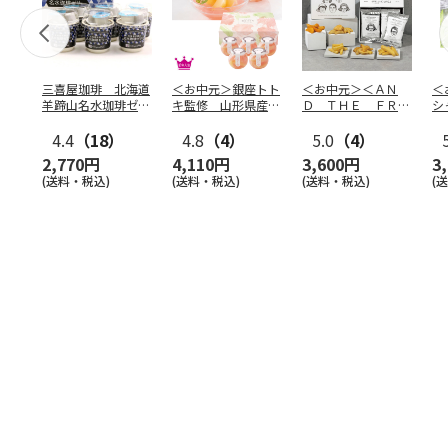
三喜屋珈琲 北海道
＜お中元＞銀座トト
＜お中元＞＜ＡＮ
＜
羊蹄山名水珈琲ゼリ
キ監修 山形県産白
Ｄ ＴＨＥ ＦＲＩ
シ
ー詰合せ MCJ-AE
桃のゼリー（東日本
ＥＴ＞ドライフリッ
の
4.4
（18）
版）
4.8
（4）
ト５種
5.0
（4）
…
2,770円
4,110円
3,600円
3
(送料・税込)
(送料・税込)
(送料・税込)
(