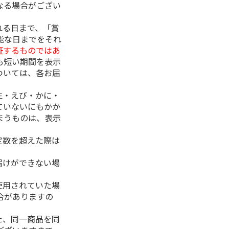
なる場合がござい
れる日まで、「賞
能な日までをそれ
証するものではあ
も短い期間を表示
ついては、各お届
生・えび・かに・
ていないにもかか
まうものは、表示
定数を超えた際は
。
届けができない場
使用されていた場
合がありますの
た、同一商品を同