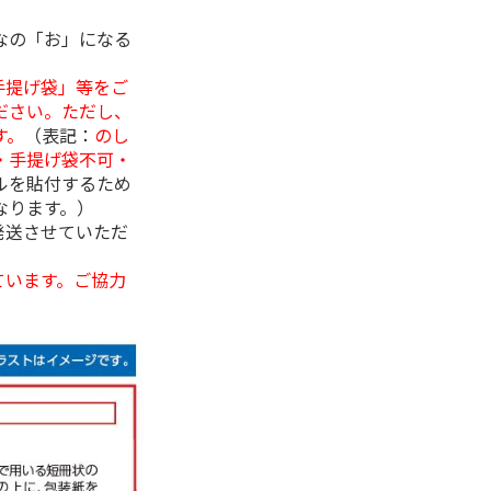
なの「お」になる
手提げ袋」等をご
ださい。ただし、
す。
（表記：
のし
・手提げ袋不可・
ルを貼付するため
なります。）
発送させていただ
ています。ご協力