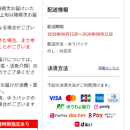
降順次お届けいた
配送情報
月上旬以降順次お届
日本橋
＜お中元＞彩果の宝
＜お中元＞日本橋
＜お中元＞築地ちと
配送期間
なる場合がござい
 フル
石 フルーツゼリー
千疋屋総本店 フル
せ ラムネゼリー
2026年06月11日～2026年08月31日
 ９個
コレクション（東日
ートジェリー ６個
（東日本版）
さむ場合、また申
本版
5.0
…
（7）
入（
4.7
…
（3）
4.8
（4）
配送方法
ゆうパック
ことがございま
3,570円
3,400円
2,670円
のし
対応可
(送料・税込)
(送料・税込)
(送料・税込)
届けについては、
野菜・活魚介類）の
決済方法
詳細はこちら
のでご了承くださ
、お届けが消費・賞
下記の決済方法がご利用頂けます。
い。
数、ゆうパックの
場合がございます
達時期指定あり