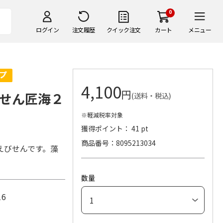
0
ログイン
注文履歴
クイック注文
カート
メニュー
4,100
円
せん匠海２
(送料・税込)
※軽減税率対象
獲得ポイント： 41 pt
商品番号
8095213034
えびせんです。藻
数量
16