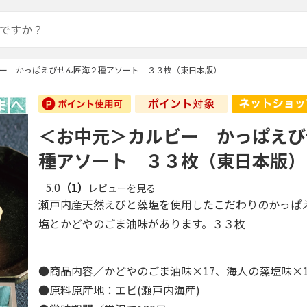
ー かっぱえびせん匠海２種アソート ３３枚（東日本版）
＜お中元＞カルビー かっぱえび
種アソート ３３枚（東日本版）
5.0
（1）
レビューを見る
瀬戸内産天然えびと藻塩を使用したこだわりのかっぱ
塩とかどやのごま油味があります。３３枚
●商品内容／かどやのごま油味×17、海人の藻塩味×
●原料原産地：エビ(瀬戸内海産)