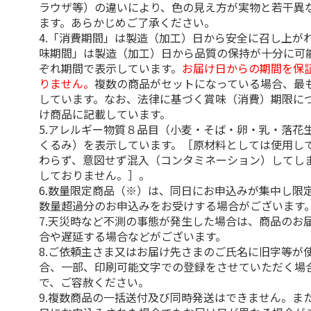
ラウザ等）の違いにより、色の見え方が実物と若干異
ます。あらかじめご了承ください。
4.「消費期間」は製造（加工）日から安全に召し上が
味期間」は製造（加工）日から品質の保持が十分に可
ぞれ期間で表示しています。
お届け日からの期間を保
りません。
複数の商品がセットになっている場合、最
しています。なお、法律に基づく賞味（消費）期限に
け商品に記載しています。
5.アレルギー物質８品目（小麦・そば・卵・乳・落花
くるみ）を表示しています。［原材料としては使用し
わらず、意図せず混入（コンタミネーション）してし
しておりません。］。
6.数量限定商品（※）は、同日にお申込みが集中し限
数量超過分のお申込みをお受けする場合がございます
7.天災時など不測の事態が発生した場合は、商品のお
合や遅延する場合などがございます。
8.ご依頼主さま又はお届け先さまのご氏名に旧字等が
合、一部、印刷可能文字での登録をさせていただく場
で、ご容赦ください。
9.複数商品の一括送付及び同時発送はできません。ま