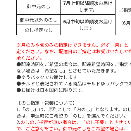
7月上旬以降順次
お届け
御中元のし
します。
ご指
御中元以外ののし
6月中旬以降順次
お届け
（6
します。
のし指定なし
※月のみや旬のみの指定はできません。必ず「月」と
定ください。なお、配達日のご指定はお受けいたしか
承ください。
●配達時間をご希望の場合は、配達希望時間をご指定
ない場合は「希望なし」とさせていただきます。
●ゆうパックでお届けします。
●チルドと表記されている商品はチルドゆうパックで
●お届けは日本国内に限ります。
【のし指定・包装について】
1.「のし」は、原則として「内のし」となります。の
合は、申込時にご希望の「のし」を選んでください。
2.
のしのご指定が無い場合は、「のし不要」とさせて
で、ご注意ください。御中元のしをご希望の場合は、