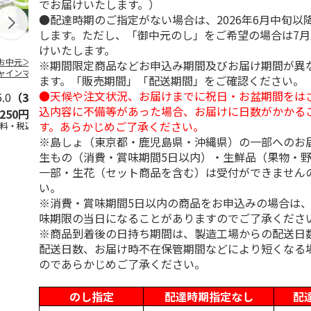
でお届けいたします。）
●配達時期のご指定がない場合は、2026年6月中旬以
します。ただし、「御中元のし」をご希望の場合は7
けいたします。
お中元＞長野県産
＜お中元＞北海道羊
＜お中元＞＜ひとと
＜お中元＞
※期間限定商品などお申込み期間及びお届け期間が異
ャインマスカット
蹄山名水珈琲ゼリー
え＞３層デザートジ
千疋屋総本店
ます。「販売期間」「配送期間」をご確認ください。
ゼリー
７個
ュレパフェ～国産フ
ートジェリー
●天候や注文状況、お届けまでに祝日・お盆期間をは
5.0
（3）
4.3
（3）
ルー
4.7
…
（10）
入（
5.0
…
（3）
込内容に不備等があった場合、お届けに日数がかかる
,250円
2,980円
2,980円
4,500円
す。あらかじめご了承ください。
送料・税込)
(送料・税込)
(送料・税込)
(送料・税込)
※島しょ（東京都・鹿児島県・沖縄県）の一部へのお
生もの（消費・賞味期間5日以内）・生鮮品（果物・
一部・生花（セット商品を含む）は受付ができません
い。
※消費・賞味期間5日以内の商品をお申込みの場合は
味期限の当日になることがありますのでご了承くださ
※商品到着後の日持ち期間は、製造工場からの配送日
配送日数、お届け時不在保管期間などにより短くなる
のであらかじめご了承ください。
のし指定
配達時期指定なし
配