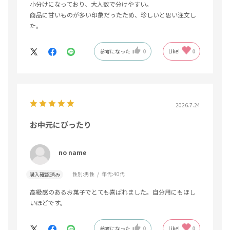
小分けになっており、大人数で分けやすい。
商品に甘いものが多い印象だったため、珍しいと思い注文し
た。
参考になった
0
Like!
0
2026.7.24
お中元にぴったり
no name
性別:
男性
年代:
40代
購入確認済み
高級感のあるお菓子でとても喜ばれました。自分用にもほし
いほどです。
参考になった
0
Like!
0