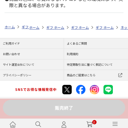
際と異なる場合があります。
ホーム
ギフトストア
お中元・夏ギフト特集 2026
お菓子・スイーツ
ホーム
ギフトストア
ホーム
ギフトストア
お中元・夏ギフト特集 2026
ホーム
ギフトストア
お中元・夏ギフト特集
ホーム
ネッ
お
お
ご利用ガイド
よくあるご質問
お問い合わせ
利用規約
サイト運営会社について
特定商取引法に基づく表記について
プライバシーポリシー
商品のご提案はこちら
SNSでお得な情報発信中
販売終了
Copyright (C) JAPAN POST Co.,Ltd. All Rights Reserved.
0