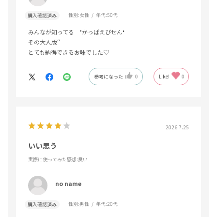
性別:
女性
年代:
50代
購入確認済み
みんなが知ってる ❜かっぱえびせん❛
その大人版‘‘
とても納得できるお味でした♡
参考になった
0
Like!
0
2026.7.25
いい思う
実際に使ってみた感想
:良い
no name
性別:
男性
年代:
20代
購入確認済み