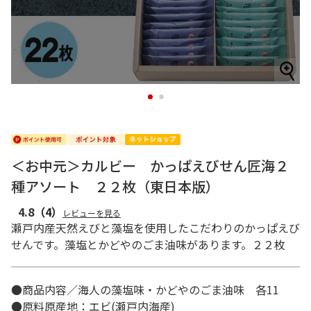
1
2
＜お中元＞カルビー かっぱえびせん匠海２
種アソート ２２枚（東日本版）
4.8
（4）
レビューを見る
瀬戸内産天然えびと藻塩を使用したこだわりのかっぱえび
せんです。藻塩とかどやのごま油味があります。２２枚
●商品内容／海人の藻塩味・かどやのごま油味 各11
●原料原産地：エビ(瀬戸内海産)