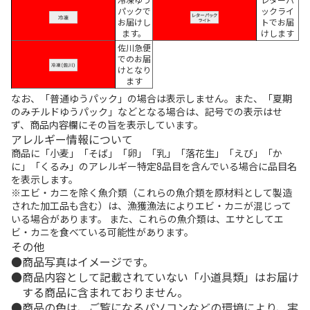
パックで
ックライ
お届けし
トでお届
ます。
けします
佐川急便
でのお届
けとなり
ます
なお、「普通ゆうパック」の場合は表示しません。また、「夏期
のみチルドゆうパック」などとなる場合は、記号での表示はせ
ず、商品内容欄にその旨を表示しています。
アレルギー情報について
商品に「小麦」「そば」「卵」「乳」「落花生」「えび」「か
に」「くるみ」のアレルギー特定8品目を含んでいる場合に品目名
を表示します。
※エビ・カニを除く魚介類（これらの魚介類を原材料として製造
された加工品も含む）は、漁獲漁法によりエビ・カニが混じって
いる場合があります。 また、これらの魚介類は、エサとしてエ
ビ・カニを食べている可能性があります。
その他
商品写真はイメージです。
商品内容として記載されていない「小道具類」はお届け
する商品に含まれておりません。
商品の色は、ご覧になるパソコンなどの環境により、実