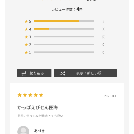
4
レビュー件数：
件
★
5
(3)
★
4
(1)
★
3
(0)
★
2
(0)
★
1
(0)
絞り込み
表示：新しい順
2026.8.1
かっぱえびせん匠海
実際に使ってみた感想
:とても良い
あづき