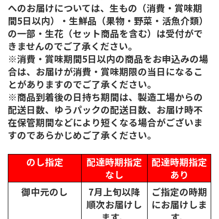
へのお届けについては、生もの（消費・賞味期
間5日以内）・生鮮品（果物・野菜・活魚介類）
の一部・生花（セット商品を含む）は受付がで
きませんのでご了承ください。
※消費・賞味期間5日以内の商品をお申込みの場
合は、お届けが消費・賞味期限の当日になるこ
とがありますのでご了承ください。
※商品到着後の日持ち期間は、製造工場からの
配送日数、ゆうパックの配送日数、お届け時不
在保管期間などにより短くなる場合がございま
すのであらかじめご了承ください。
のし指定
配達時期指定
配達時期指定
なし
あり
御中元のし
7月上旬以降
ご指定の時期
順次
お届けし
にお届けしま
ます。
す。