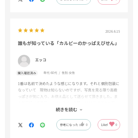
2026.6.15
誰もが知っている「カルビーのかっぱえびせん」
エッコ
年代:
60代
性別:
女性
購入確認済み
1番は名前で決めたような感じになります。それと個別包装に
なっていて 現物は知らないのですが、写真を見る限り高級
っぽさが気に入り、お供え品として送らせて頂きました。ま
た包装紙は高島屋！ナイスです。金額も3000円ほどのを探し
続きを読む
ていましたので、見つけたことに対しラッキーでした
参考になった
0
Like!
0