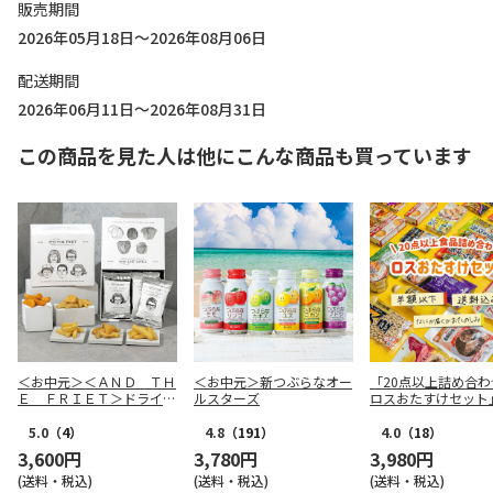
販売期間
2026年05月18日～2026年08月06日
配送期間
2026年06月11日～2026年08月31日
この商品を見た人は他にこんな商品も買っています
＜お中元＞＜ＡＮＤ ＴＨ
＜お中元＞新つぶらなオー
「20点以上詰め合わ
Ｅ ＦＲＩＥＴ＞ドライフ
ルスターズ
ロスおたすけセット
リット５種１０個詰合せ
5.0
（4）
4.8
（191）
4.0
（18）
3,600円
3,780円
3,980円
(送料・税込)
(送料・税込)
(送料・税込)