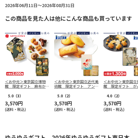
2026年06月11日～2026年08月31日
この商品を見た人は他にこんな商品も買っています
＜お中元＞東京国立博物
＜お中元＞東京国立近代美
＜お中元＞東京国立
館 限定ギフト 麻布かり
術館 限定ギフト アン
館 限定ギフト が
んと 八橋蒔絵螺鈿硯箱
リ・シャルパンティエ 金
人 鶴図 吉祥揃（
かりんと詰合せ（東日本
魚二匹 フィナンシェ・マ
版）
5.0
（3）
5.0
（2）
4.0
（2）
版）
ドレーヌ詰合せ（東日本
3,570円
3,570円
3,570円
版）
(送料・税込)
(送料・税込)
(送料・税込)
ゆうゆうギフト 2026年ゆうゆうギフト東日本