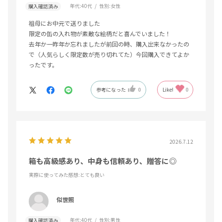
年代:
40代
性別:
女性
購入確認済み
祖母にお中元で送りました
限定の缶の入れ物が素敵な絵柄だと喜んでいました！
去年か一昨年か忘れましたが前回の時、購入出来なかったの
で（人気らしく限定数が売り切れてた）今回購入できてよか
ったです。
参考になった
0
Like!
0
2026.7.12
箱も高級感あり、中身も信頼あり、贈答に◎
実際に使ってみた感想
:とても良い
似世照
年代:
40代
性別:
男性
購入確認済み