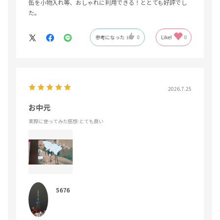
缶を小物入れ等、おしゃれに利用できる！ととても好評でし
た。
参考になった
0
Like!
0
2026.7.25
お中元
実際に使ってみた感想
:とても良い
5676