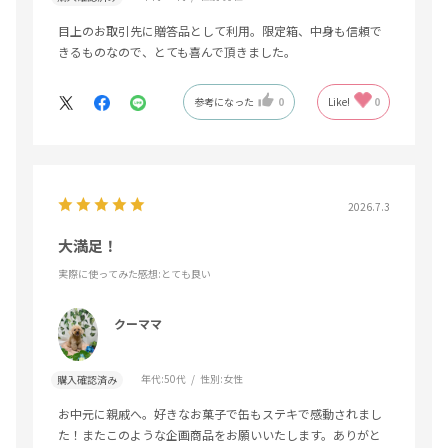
目上のお取引先に贈答品として利用。限定箱、中身も信頼で
きるものなので、とても喜んで頂きました。
参考になった
0
Like!
0
2026.7.3
大満足！
実際に使ってみた感想
:とても良い
クーママ
年代:
50代
性別:
女性
購入確認済み
お中元に親戚へ。好きなお菓子で缶もステキで感動されまし
た！またこのような企画商品をお願いいたします。ありがと