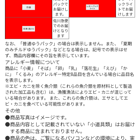
パックで
ックライ
お届けし
トでお届
ます。
けします
佐川急便
でのお届
けとなり
ます
なお、「普通ゆうパック」の場合は表示しません。また、「夏期
のみチルドゆうパック」などとなる場合は、記号での表示はせ
ず、商品内容欄にその旨を表示しています。
アレルギー情報について
商品に「小麦」「そば」「卵」「乳」「落花生」「えび」「か
に」「くるみ」のアレルギー特定8品目を含んでいる場合に品目名
を表示します。
※エビ・カニを除く魚介類（これらの魚介類を原材料として製造
された加工品も含む）は、漁獲漁法によりエビ・カニが混じって
いる場合があります。 また、これらの魚介類は、エサとしてエ
ビ・カニを食べている可能性があります。
その他
商品写真はイメージです。
商品内容として記載されていない「小道具類」はお届け
する商品に含まれておりません。
商品の色は、ご覧になるパソコンなどの環境により、実