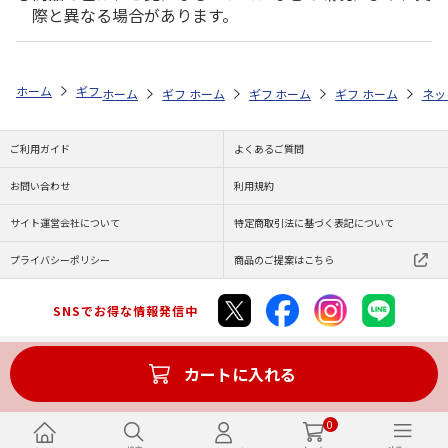
際と異なる場合があります。
ホーム
ギフトストア
お中元・夏ギフト特集 2026
お菓子・スイーツ
ホーム
ギフトストア
ホーム
ギフトストア
お中元・夏ギフト特集 2026
ホーム
ギフトストア
お中元・夏ギフト特集
ホーム
ネッ
お
お
ご利用ガイド
よくあるご質問
お問い合わせ
利用規約
サイト運営会社について
特定商取引法に基づく表記について
プライバシーポリシー
商品のご提案はこちら
SNSでお得な情報発信中
カートに入れる
Copyright (C) JAPAN POST Co.,Ltd. All Rights Reserved.
0