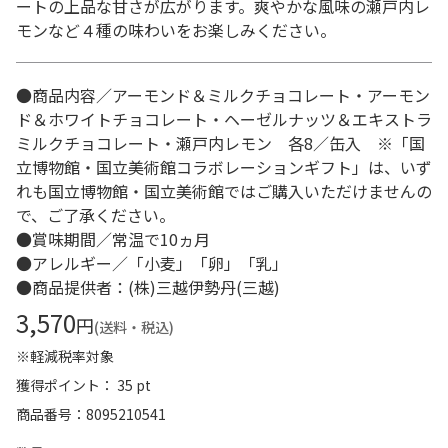
ートの上品な甘さが広がります。爽やかな風味の瀬戸内レ
モンなど４種の味わいをお楽しみください。
●商品内容／アーモンド＆ミルクチョコレート・アーモン
ド＆ホワイトチョコレート・ヘーゼルナッツ＆エキストラ
ミルクチョコレート・瀬戸内レモン 各8／缶入 ※「国
立博物館・国立美術館コラボレーションギフト」は、いず
れも国立博物館・国立美術館ではご購入いただけませんの
で、ご了承ください。
●賞味期間／常温で10ヵ月
●アレルギー／「小麦」「卵」「乳」
●商品提供者：(株)三越伊勢丹(三越)
3,570
円
(送料・税込)
※軽減税率対象
獲得ポイント： 35 pt
商品番号
8095210541