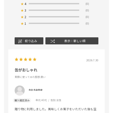
★
4
(0)
★
3
(0)
★
2
(0)
★
1
(0)
絞り込み
表示：新しい順
2026.7.30
缶がおしゃれ
実際に使ってみた感想
:良い
no name
年代:
40代
性別:
女性
購入確認済み
贈り物に利用しました。美味しくお菓子をいただいた後も空