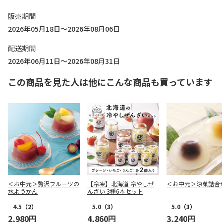
販売期間
2026年05月18日～2026年08月06日
配送期間
2026年06月11日～2026年08月31日
この商品を見た人は他にこんな商品も買っています
＜お中元＞贅沢フルーツの
【冷凍】北海道 冷やしぜ
＜お中元＞涼菓詰合
水ようかん
んざい 3種6本セット
4.5
（2）
5.0
（3）
5.0
（3）
2,980円
4,860円
3,240円