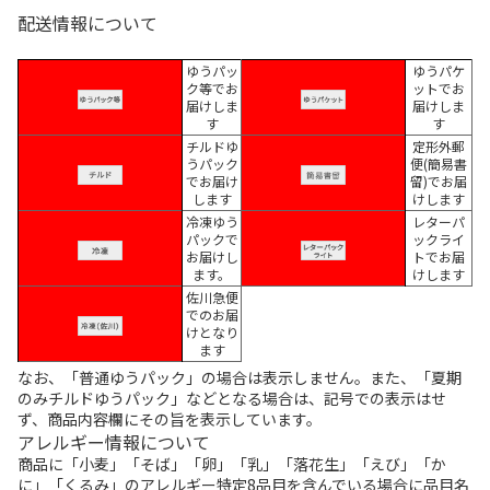
配送情報について
ゆうパッ
ゆうパケ
ク等でお
ットでお
届けしま
届けしま
す
す
チルドゆ
定形外郵
うパック
便(簡易書
でお届け
留)でお届
します
けします
冷凍ゆう
レターパ
パックで
ックライ
お届けし
トでお届
ます。
けします
佐川急便
でのお届
けとなり
ます
なお、「普通ゆうパック」の場合は表示しません。また、「夏期
のみチルドゆうパック」などとなる場合は、記号での表示はせ
ず、商品内容欄にその旨を表示しています。
アレルギー情報について
商品に「小麦」「そば」「卵」「乳」「落花生」「えび」「か
に」「くるみ」のアレルギー特定8品目を含んでいる場合に品目名