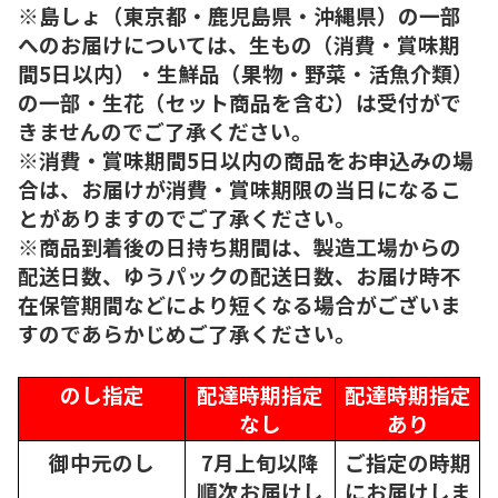
※島しょ（東京都・鹿児島県・沖縄県）の一部
へのお届けについては、生もの（消費・賞味期
間5日以内）・生鮮品（果物・野菜・活魚介類）
の一部・生花（セット商品を含む）は受付がで
きませんのでご了承ください。
※消費・賞味期間5日以内の商品をお申込みの場
合は、お届けが消費・賞味期限の当日になるこ
とがありますのでご了承ください。
※商品到着後の日持ち期間は、製造工場からの
配送日数、ゆうパックの配送日数、お届け時不
在保管期間などにより短くなる場合がございま
すのであらかじめご了承ください。
のし指定
配達時期指定
配達時期指定
なし
あり
御中元のし
7月上旬以降
ご指定の時期
順次
お届けし
にお届けしま