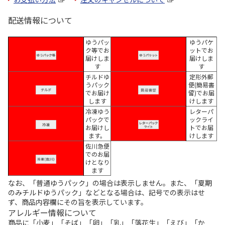
配送情報について
ゆうパッ
ゆうパケ
ク等でお
ットでお
届けしま
届けしま
す
す
チルドゆ
定形外郵
うパック
便(簡易書
でお届け
留)でお届
します
けします
冷凍ゆう
レターパ
パックで
ックライ
お届けし
トでお届
ます。
けします
佐川急便
でのお届
けとなり
ます
なお、「普通ゆうパック」の場合は表示しません。また、「夏期
のみチルドゆうパック」などとなる場合は、記号での表示はせ
ず、商品内容欄にその旨を表示しています。
アレルギー情報について
商品に「小麦」「そば」「卵」「乳」「落花生」「えび」「か