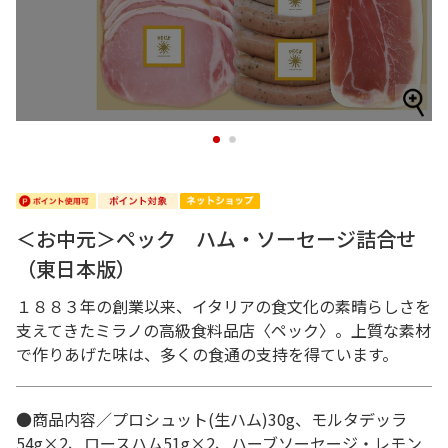
1
2
＜お中元＞ペック ハム・ソーセージ詰合せ
（東日本版）
１８８３年の創業以来、イタリアの食文化の素晴らしさを
支えてきたミラノの高級食料品店〈ペック〉。上質な素材
で作りあげた味は、多くの食通の支持を得ています。
●商品内容／プロシュット(生ハム)30g、モルタデッラ
54g×2、ロースハム51g×2、ハーブソーセージ・レモン