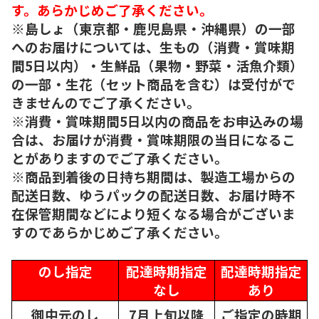
す。あらかじめご了承ください。
※島しょ（東京都・鹿児島県・沖縄県）の一部
へのお届けについては、生もの（消費・賞味期
間5日以内）・生鮮品（果物・野菜・活魚介類）
の一部・生花（セット商品を含む）は受付がで
きませんのでご了承ください。
※消費・賞味期間5日以内の商品をお申込みの場
合は、お届けが消費・賞味期限の当日になるこ
とがありますのでご了承ください。
※商品到着後の日持ち期間は、製造工場からの
配送日数、ゆうパックの配送日数、お届け時不
在保管期間などにより短くなる場合がございま
すのであらかじめご了承ください。
のし指定
配達時期指定
配達時期指定
なし
あり
御中元のし
7月上旬以降
ご指定の時期