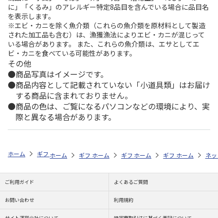
に」「くるみ」のアレルギー特定8品目を含んでいる場合に品目名
を表示します。
※エビ・カニを除く魚介類（これらの魚介類を原材料として製造
された加工品も含む）は、漁獲漁法によりエビ・カニが混じって
いる場合があります。 また、これらの魚介類は、エサとしてエ
ビ・カニを食べている可能性があります。
その他
商品写真はイメージです。
商品内容として記載されていない「小道具類」はお届け
する商品に含まれておりません。
商品の色は、ご覧になるパソコンなどの環境により、実
際と異なる場合があります。
ホーム
ギフトストア
お中元・夏ギフト特集 2026
ハム・お肉
＜
ホーム
ギフトストア
ホーム
ギフトストア
お中元・夏ギフト特集 2026
ホーム
ギフトストア
お中元・夏ギフト特集
ホーム
ネッ
お
ハ
ご利用ガイド
よくあるご質問
お問い合わせ
利用規約
サイト運営会社について
特定商取引法に基づく表記について