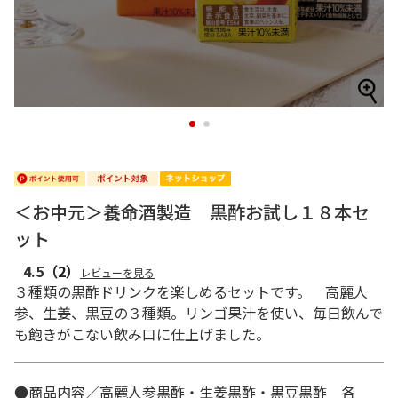
1
2
＜お中元＞養命酒製造 黒酢お試し１８本セ
ット
4.5
（2）
レビューを見る
３種類の黒酢ドリンクを楽しめるセットです。 高麗人
参、生姜、黒豆の３種類。リンゴ果汁を使い、毎日飲んで
も飽きがこない飲み口に仕上げました。
●商品内容／高麗人参黒酢・生姜黒酢・黒豆黒酢 各