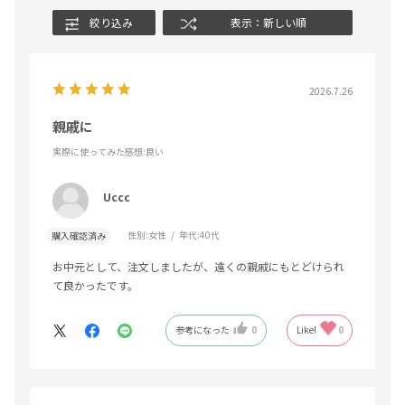
絞り込み
表示：新しい順
2026.7.26
親戚に
実際に使ってみた感想
:良い
Uccc
性別:
女性
年代:
40代
購入確認済み
お中元として、注文しましたが、遠くの親戚にもとどけられ
て良かったです。
参考になった
0
Like!
0