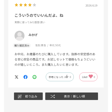
2026.6.19
こういうのでいいんだよ、ね
実際に使ってみた感想
:良い
みかげ
性別:
男性
年代:
50代
購入確認済み
お中元、お歳暮のたびに購入しています。抜群の安定感のあ
る安心安全の商品です。お試しセットで価格もちょうどいい
のが嬉しいところ。また購入したいと思います。
参考になった
0
Like!
0
絞り込み
表示：新しい順