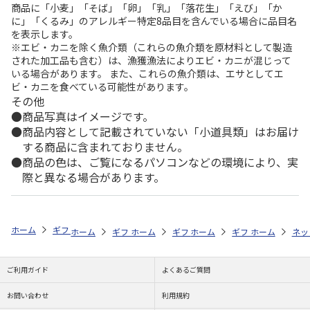
商品に「小麦」「そば」「卵」「乳」「落花生」「えび」「か
に」「くるみ」のアレルギー特定8品目を含んでいる場合に品目名
を表示します。
※エビ・カニを除く魚介類（これらの魚介類を原材料として製造
された加工品も含む）は、漁獲漁法によりエビ・カニが混じって
いる場合があります。 また、これらの魚介類は、エサとしてエ
ビ・カニを食べている可能性があります。
その他
商品写真はイメージです。
商品内容として記載されていない「小道具類」はお届け
する商品に含まれておりません。
商品の色は、ご覧になるパソコンなどの環境により、実
際と異なる場合があります。
ホーム
ギフトストア
お中元・夏ギフト特集 2026
ドリンク
＜お
ホーム
ギフトストア
ホーム
ギフトストア
お中元・夏ギフト特集 2026
ホーム
ギフトストア
お中元・夏ギフト特集
ホーム
ネッ
お
ド
ご利用ガイド
よくあるご質問
お問い合わせ
利用規約