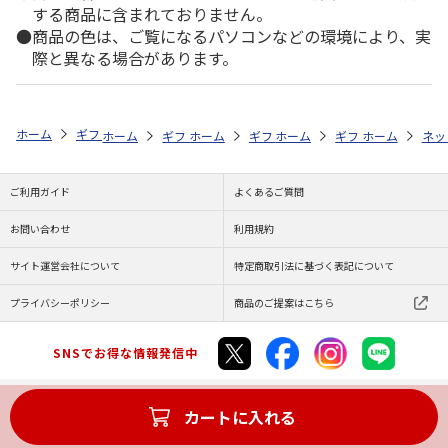
する商品に含まれておりません。
商品の色は、ご覧になるパソコンなどの環境により、実
際と異なる場合があります。
ホーム
ギフトストア
お中元・夏ギフト特集 2026
おつまみ・お惣菜
ホーム
ギフトストア
ホーム
ギフトストア
お中元・夏ギフト特集 2026
ホーム
ギフトストア
お中元・夏ギフト特集
ホーム
ネッ
お
お
ご利用ガイド
よくあるご質問
お問い合わせ
利用規約
サイト運営会社について
特定商取引法に基づく表記について
プライバシーポリシー
商品のご提案はこちら
SNSでお得な情報発信中
カートに入れる
Copyright (C) JAPAN POST Co.,Ltd. All Rights Reserved.