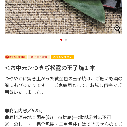
1
2
＜お中元＞つきぢ松露の玉子焼１本
つややかに焼き上がった黄金色の玉子焼は、ご飯にも酒の
肴にもぴったりです。 ご家庭用として、お試し価格でご
用意いたしました。
●商品内容／520g
●原料原産地：国産(卵) ※離島(一部地域)対応不可
※「のし」・「完全包装・二重包装」はできませんのでご