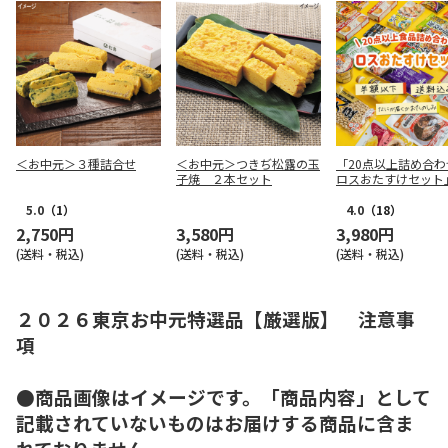
＜お中元＞３種詰合せ
＜お中元＞つきぢ松露の玉
「20点以上詰め合わ
子焼 ２本セット
ロスおたすけセット
5.0
（1）
4.0
（18）
2,750円
3,580円
3,980円
(送料・税込)
(送料・税込)
(送料・税込)
２０２６東京お中元特選品【厳選版】 注意事
項
●商品画像はイメージです。「商品内容」として
記載されていないものはお届けする商品に含ま