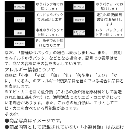
ゆうパック等でお
ゆうパケットでお
届けします
届けします
チルドゆうパック
定形外郵便(簡易
でお届けします
書留)でお届けし
ます
冷凍ゆうパックで
レターパックライ
お届けします。
トでお届けします
佐川急便でのお届
けとなります
なお、「普通ゆうパック」の場合は表示しません。また、「夏期
のみチルドゆうパック」などとなる場合は、記号での表示はせ
ず、商品内容欄にその旨を表示しています。
アレルギー情報について
商品に「小麦」「そば」「卵」「乳」「落花生」「えび」「か
に」「くるみ」のアレルギー特定8品目を含んでいる場合に品目名
を表示します。
※エビ・カニを除く魚介類（これらの魚介類を原材料として製造
された加工品も含む）は、漁獲漁法によりエビ・カニが混じって
いる場合があります。 また、これらの魚介類は、エサとしてエ
ビ・カニを食べている可能性があります。
その他
商品写真はイメージです。
商品内容として記載されていない「小道具類」はお届け