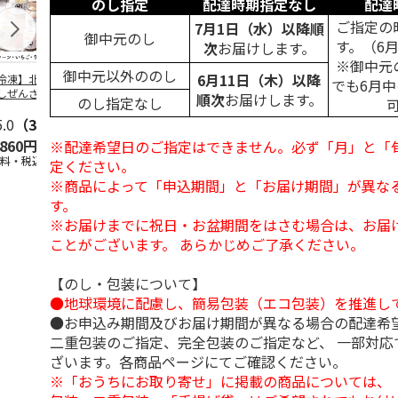
のし指定
配達時期指定なし
配達
ご指定の
7月1日（水）以降順
御中元のし
す。（6
次
お届けします。
※御中元
御中元以外ののし
6月11日（木）以降
冷凍】北海道 冷
＜お中元＞東京あん
＜お中元＞ななこ
＜お中元＞
でも6月
しぜんざい 3種6
バターパンケーキ６
夏
夏
順次
お届けします。
のし指定なし
セット
個入
5.0
（3）
4.0
（1）
4.5
（2）
,860円
2,300円
3,240円
2,160円
※配達希望日のご指定はできません。必ず「月」と「
送料・税込)
(送料・税込)
(送料・税込)
(送料・税込)
定ください。
※商品によって「申込期間」と「お届け期間」が異な
す。
※お届けまでに祝日・お盆期間をはさむ場合は、お届
ことがございます。 あらかじめご了承ください。
【のし・包装について】
●地球環境に配慮し、簡易包装（エコ包装）を推進し
●お申込み期間及びお届け期間が異なる場合の配達希
二重包装のご指定、完全包装のご指定など、 一部対応
ざいます。各商品ページにてご確認ください。
※「おうちにお取り寄せ」に掲載の商品については、