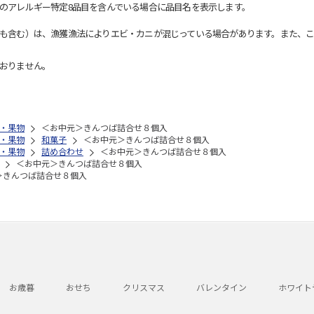
のアレルギー特定8品目を含んでいる場合に品目名を表示します。
も含む）は、漁獲漁法によりエビ・カニが混じっている場合があります。また、こ
おりません。
・果物
＜お中元＞きんつば詰合せ８個入
・果物
和菓子
＜お中元＞きんつば詰合せ８個入
・果物
詰め合わせ
＜お中元＞きんつば詰合せ８個入
＜お中元＞きんつば詰合せ８個入
＞きんつば詰合せ８個入
お歳暮
おせち
クリスマス
バレンタイン
ホワイト