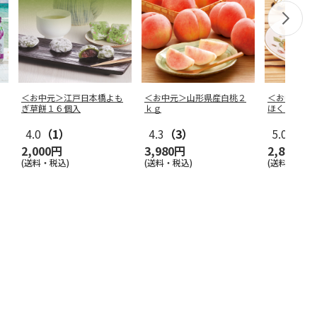
＜お中元＞江戸日本橋よも
＜お中元＞山形県産白桃２
＜お中元＞
ぎ草餅１６個入
ｋｇ
ほくほくミ
4.0
（1）
4.3
（3）
5.0
（2）
2,000円
3,980円
2,800円
(送料・税込)
(送料・税込)
(送料・税込)