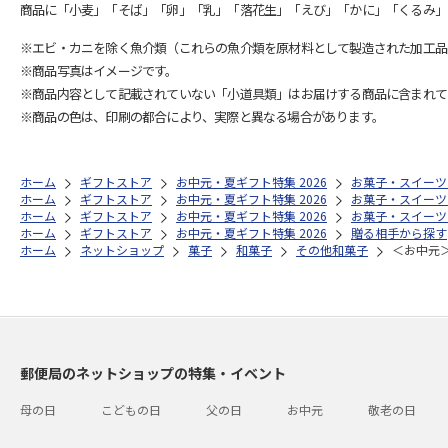
商品に「小麦」「そば」「卵」「乳」「落花生」「えび」「かに」「くるみ」
※エビ・カニを除く魚介類（これらの魚介類を原材料として製造された加工品
※商品写真はイメージです。
※商品内容として記載されていない「小道具類」はお届けする商品に含まれて
※商品の色は、印刷の都合により、実際と異なる場合があります。
ホーム
ギフトストア
お中元・夏ギフト特集 2026
お菓子・スイーツ
ホーム
ギフトストア
お中元・夏ギフト特集 2026
お菓子・スイーツ
ホーム
ギフトストア
お中元・夏ギフト特集 2026
お菓子・スイーツ
ホーム
ギフトストア
お中元・夏ギフト特集 2026
贈る相手から探す
ホーム
ネットショップ
菓子
和菓子
その他和菓子
＜お中元
郵便局のネットショップの特集・イベント
母の日
こどもの日
父の日
お中元
敬老の日