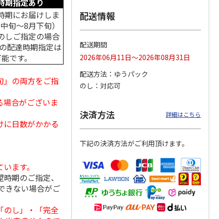
時期指定あり
時期にお届けしま
配送情報
月中旬～8月下旬）
のしご指定の場合
ななこ
＜お中元＞江戸日本
金澤小町 KMC-15Ｒ
＜お中元＞洋風おこ
配送期間
中の配達時期指定は
橋よもぎ草餅１６個
しチュララ
可能です。
2026年06月11日～2026年08月31日
入
4.0
（1）
4.8
（4）
5.0
（4）
配送方法
ゆうパック
2,000円
2,380円
3,300円
旬」の両方をご指
のし
対応可
(送料・税込)
(送料・税込)
(送料・税込)
る場合がございま
決済方法
詳細はこちら
けに日数がかかる
下記の決済方法がご利用頂けます。
ています。
望時期のご指定、
できない場合がご
「のし」・「完全