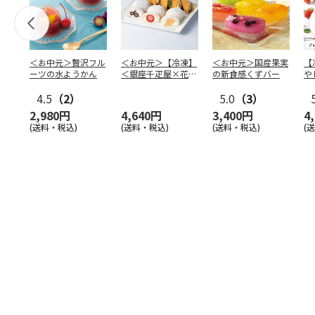
＜お中元＞贅沢フル
＜お中元＞【冷凍】
＜お中元＞国産果実
【
ーツの水ようかん
＜銀座千疋屋×花園
の新食感くずバー
や
万頭＞フルーツ大福
本
4.5
（2）
＆ど
…
5.0
（3）
2,980円
4,640円
3,400円
4
(送料・税込)
(送料・税込)
(送料・税込)
(