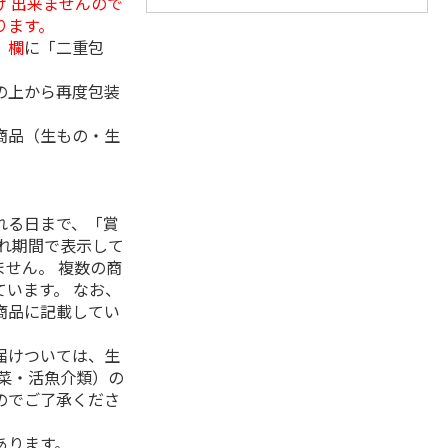
 出来ませんので
ります。
」欄
に「二重包
の上から再度包装
商品（生もの・生
れる日まで、「賞
れ期間で表示して
せん。 複数の商
います。 なお、
商品に記載してい
届けついては、生
菜・活魚介類）の
のでご了承くださ
あります。