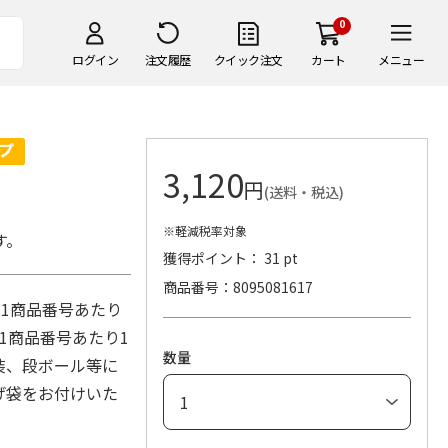
0
ログイン
注文履歴
クイック注文
カート
メニュー
3,120
円
(送料・税込)
※軽減税率対象
す。
獲得ポイント： 31 pt
商品番号
8095081617
1商品番号あたり
1商品番号あたり1
数量
装、段ボール等に
げ袋をお付けいた