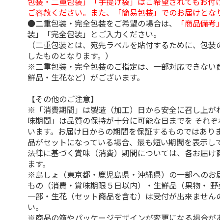
包装・二重包装」「手提げ袋」はご希望されてもお付け
ご容赦ください。また、「簡易包装」でのお届けとな
●二重包装・完全包装をご希望の場合は、
「商品備考
装」「完全包装」とご入力ください。
（二重包装とは、宛先ラベルを貼付するために、包装
したものとなります。）
※二重包装・完全包装のご指定は、一部対応できない
鮮品・生花など）がございます。
【その他のご注意】
※「消費期間」は製造（加工）日から安全に召し上が
味期間」は品質の保持が十分に可能な日までを それぞ
います。お届け日からの期間を保証するものではありま
品がセットになっている場合、最も短い期間を表示して
法律に基づく賞味（消費）期間については、各お届け
ます。
※島しょ（東京都・鹿児島県・沖縄県）の一部へのお
もの（消費・賞味期限５日以内）・生鮮品（果物・ 野
一部・生花（セット商品を含む）は受付が出来ません
い。
※商品の箱やパッケージデザインが変更になる場合が