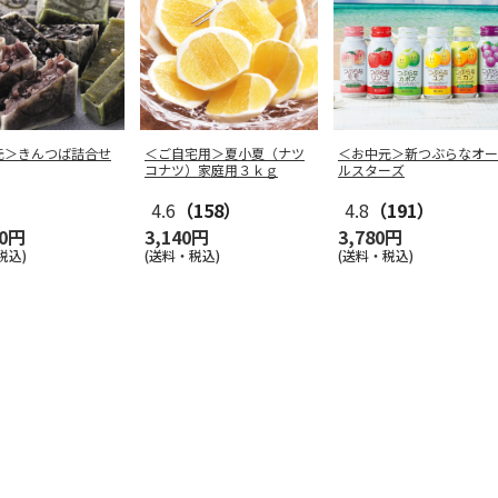
元＞きんつば詰合せ
＜ご自宅用＞夏小夏（ナツ
＜お中元＞新つぶらなオー
コナツ）家庭用３ｋｇ
ルスターズ
4.6
（158）
4.8
（191）
60円
3,140円
3,780円
税込)
(送料・税込)
(送料・税込)