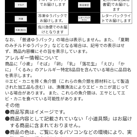
でお届けします
書留)でお届けし
ます
冷凍ゆうパックで
レターパックライ
お届けします。
トでお届けします
佐川急便でのお届
けとなります
なお、「普通ゆうパック」の場合は表示しません。また、「夏期
のみチルドゆうパック」などとなる場合は、記号での表示はせ
ず、商品内容欄にその旨を表示しています。
アレルギー情報について
商品に「小麦」「そば」「卵」「乳」「落花生」「えび」「か
に」「くるみ」のアレルギー特定8品目を含んでいる場合に品目名
を表示します。
※エビ・カニを除く魚介類（これらの魚介類を原材料として製造
された加工品も含む）は、漁獲漁法によりエビ・カニが混じって
いる場合があります。 また、これらの魚介類は、エサとしてエ
ビ・カニを食べている可能性があります。
その他
商品写真はイメージです。
商品内容として記載されていない「小道具類」はお届け
する商品に含まれておりません。
商品の色は、ご覧になるパソコンなどの環境により、実