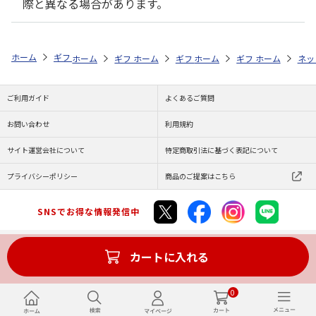
際と異なる場合があります。
ホーム
ギフトストア
お中元・夏ギフト特集 2026
お菓子・スイーツ
ホーム
ギフトストア
ホーム
ギフトストア
お中元・夏ギフト特集 2026
ホーム
ギフトストア
お中元・夏ギフト特集
ホーム
ネッ
お
お
ご利用ガイド
よくあるご質問
お問い合わせ
利用規約
サイト運営会社について
特定商取引法に基づく表記について
プライバシーポリシー
商品のご提案はこちら
SNSでお得な情報発信中
カートに入れる
Copyright (C) JAPAN POST Co.,Ltd. All Rights Reserved.
0