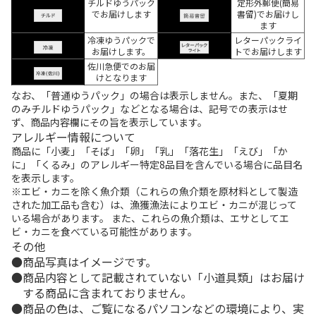
チルドゆうパック
定形外郵便(簡易
でお届けします
書留)でお届けし
ます
冷凍ゆうパックで
レターパックライ
お届けします。
トでお届けします
佐川急便でのお届
けとなります
なお、「普通ゆうパック」の場合は表示しません。また、「夏期
のみチルドゆうパック」などとなる場合は、記号での表示はせ
ず、商品内容欄にその旨を表示しています。
アレルギー情報について
商品に「小麦」「そば」「卵」「乳」「落花生」「えび」「か
に」「くるみ」のアレルギー特定8品目を含んでいる場合に品目名
を表示します。
※エビ・カニを除く魚介類（これらの魚介類を原材料として製造
された加工品も含む）は、漁獲漁法によりエビ・カニが混じって
いる場合があります。 また、これらの魚介類は、エサとしてエ
ビ・カニを食べている可能性があります。
その他
商品写真はイメージです。
商品内容として記載されていない「小道具類」はお届け
する商品に含まれておりません。
商品の色は、ご覧になるパソコンなどの環境により、実