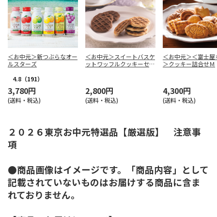
＜お中元＞新つぶらなオー
＜お中元＞スイートバスケ
＜お中元＞＜富士屋
ルスターズ
ットワッフルクッキーセッ
＞クッキー詰合せＭ
ト
4.8
（191）
3,780円
2,800円
4,300円
(送料・税込)
(送料・税込)
(送料・税込)
２０２６東京お中元特選品【厳選版】 注意事
項
●商品画像はイメージです。「商品内容」として
記載されていないものはお届けする商品に含ま
れておりません。