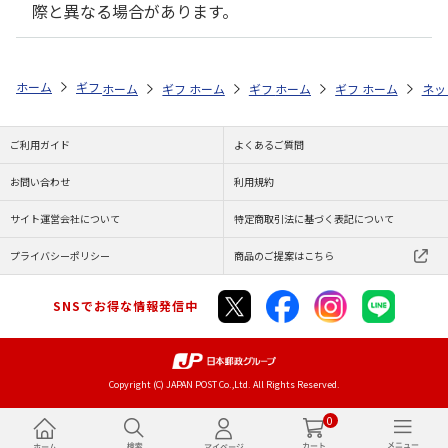
際と異なる場合があります。
ホーム
ギフトストア
お中元・夏ギフト特集 2026
お菓子・スイーツ
ホーム
ギフトストア
ホーム
ギフトストア
お中元・夏ギフト特集 2026
ホーム
ギフトストア
お中元・夏ギフト特集
ホーム
ネッ
お
お
ご利用ガイド
よくあるご質問
お問い合わせ
利用規約
サイト運営会社について
特定商取引法に基づく表記について
プライバシーポリシー
商品のご提案はこちら
SNSでお得な情報発信中
Copyright (C) JAPAN POST Co.,Ltd. All Rights Reserved.
0