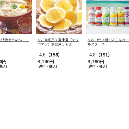
糸特級そうめん １
＜ご自宅用＞夏小夏（ナツ
＜お中元＞新つぶらなオー
コナツ）家庭用３ｋｇ
ルスターズ
4.6
（158）
4.8
（191）
00円
3,140円
3,780円
税込)
(送料・税込)
(送料・税込)