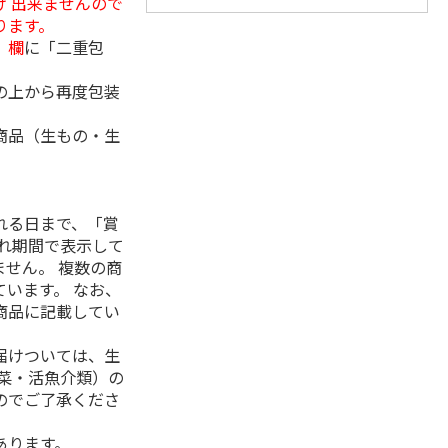
 出来ませんので
ります。
」欄
に「二重包
の上から再度包装
商品（生もの・生
れる日まで、「賞
れ期間で表示して
せん。 複数の商
います。 なお、
商品に記載してい
届けついては、生
菜・活魚介類）の
のでご了承くださ
あります。