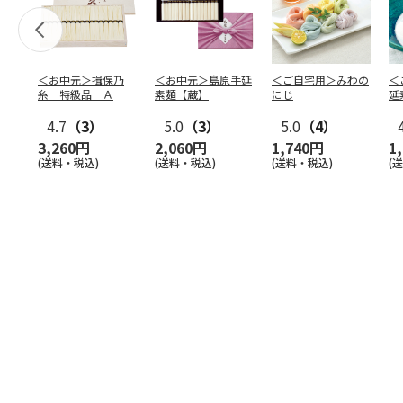
＜お中元＞揖保乃
＜お中元＞島原手延
＜ご自宅用＞みわの
＜
糸 特級品 Ａ
素麺【蔵】
にじ
延
麺
4.7
（3）
5.0
（3）
5.0
（4）
3,260円
2,060円
1,740円
1
(送料・税込)
(送料・税込)
(送料・税込)
(