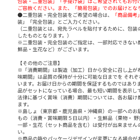
包装・二重包装」「手提げ袋」はご希望されてもお付け
ご容赦ください。また、「簡易包装」でのお届けとな
●二重包装・完全包装をご希望の場合は、
「商品備考
装」「完全包装」とご入力ください。
（二重包装とは、宛先ラベルを貼付するために、包装
したものとなります。）
※二重包装・完全包装のご指定は、一部対応できない
鮮品・生花など）がございます。
【その他のご注意】
※「消費期間」は製造（加工）日から安全に召し上が
味期間」は品質の保持が十分に可能な日までを それぞ
います。お届け日からの期間を保証するものではありま
品がセットになっている場合、最も短い期間を表示して
法律に基づく賞味（消費）期間については、各お届け
ます。
※島しょ（東京都・鹿児島県・沖縄県）の一部へのお
もの（消費・賞味期限５日以内）・生鮮品（果物・ 野
一部・生花（セット商品を含む）は受付が出来ません
い。
※商品の箱やパッケージデザインが変更になる場合が