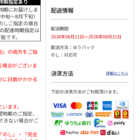
時期指定あり
時期にお届けしま
配送情報
月中旬～8月下旬）
のしご指定の場合
島原手
国産熟成 おいしい
＜お中元＞三輪素
三輪素麺 正倉院文
配送期間
中の配達時期指定は
【古
三輪そうめん 光射
麺 誉 Ｂ
様パッケージ細麺
可能です。
2026年06月11日～2026年08月31日
す
白髭
5.0
（1）
4.0
（1）
配送方法
ゆうパック
3,240円
2,950円
4,200円
旬」の両方をご指
のし
対応可
(送料・税込)
(送料・税込)
(送料・税込)
る場合がございま
決済方法
詳細はこちら
けに日数がかかる
下記の決済方法がご利用頂けます。
ています。
望時期のご指定、
できない場合がご
「のし」・「完全