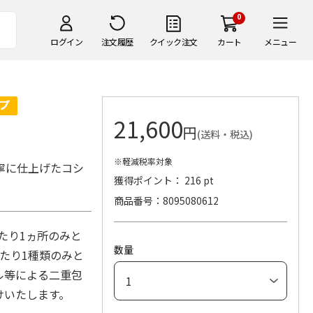
0
ログイン
注文履歴
クイック注文
カート
メニュー
21,600
円
(送料・税込)
※軽減税率対象
寧に仕上げたコシ
獲得ポイント： 216 pt
商品番号
8095080612
あたり1ヵ所のみと
数量
たり1種類のみと
ル等による二重包
付けいたします。