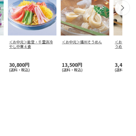
＜お中元＞能登・千里浜冷
＜お中元＞播州そうめん
＜お中元＞
やし中華４食
うめん４０
30,800円
13,500円
3,480円
(送料・税込)
(送料・税込)
(送料・税込)