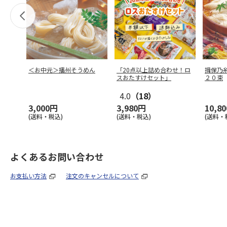
＜お中元＞播州そうめん
「20点以上詰め合わせ！ロ
揖保乃
スおたすけセット」
２０束
4.0
（18）
3,000円
3,980円
10,8
(送料・税込)
(送料・税込)
(送料・
よくあるお問い合わせ
お支払い方法
注文のキャンセルについて