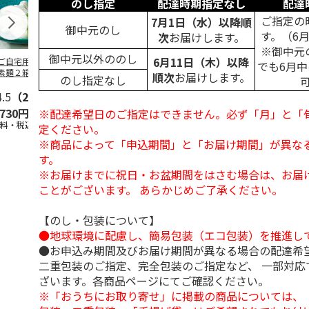
のし指定
配達時期指定なし
配達
ご指定の
7月1日（水）以降順
御中元のし
す。（6
次
お届けします。
※御中元
御中元以外ののし
6月11日（木）以降
ご自宅用＞島原手
＜お中元＞島原手延
＜お中元＞お徳用
＜ご自宅用＞
でも6月
素麺２箱・黒ごま
素麺３ｋｇ【古（ひ
「国産小麦」小豆島
延素麺２ｋｇ
順次
お届けします。
のし指定なし
１箱詰合せ
ね）】
手延べ素麺
（ひね）】
4.5
（2）
5.0
（2）
5.0
（1）
4.5
（2）
,730円
3,980円
2,700円
2,940円
※配達希望日のご指定はできません。必ず「月」と「
送料・税込)
(送料・税込)
(送料・税込)
(送料・税込)
定ください。
※商品によって「申込期間」と「お届け期間」が異な
す。
※お届けまでに祝日・お盆期間をはさむ場合は、お届
ことがございます。 あらかじめご了承ください。
【のし・包装について】
●地球環境に配慮し、簡易包装（エコ包装）を推進し
●お申込み期間及びお届け期間が異なる場合の配達希
二重包装のご指定、完全包装のご指定など、 一部対応
ざいます。各商品ページにてご確認ください。
※「おうちにお取り寄せ」に掲載の商品については、