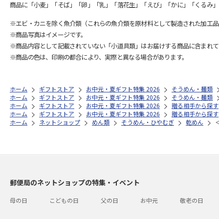
商品に「小麦」「そば」「卵」「乳」「落花生」「えび」「かに」「くるみ」
※エビ・カニを除く魚介類（これらの魚介類を原材料として製造された加工品
※商品写真はイメージです。
※商品内容として記載されていない「小道具類」はお届けする商品に含まれて
※商品の色は、印刷の都合により、実際と異なる場合があります。
ホーム
ギフトストア
お中元・夏ギフト特集 2026
そうめん・麺類
ホーム
ギフトストア
お中元・夏ギフト特集 2026
そうめん・麺類
ホーム
ギフトストア
お中元・夏ギフト特集 2026
贈る相手から探す
ホーム
ギフトストア
お中元・夏ギフト特集 2026
贈る相手から探す
ホーム
ネットショップ
めん類
そうめん・ひやむぎ
乾めん
郵便局のネットショップの特集・イベント
母の日
こどもの日
父の日
お中元
敬老の日