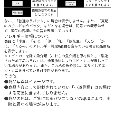
冷凍ゆうパックで
レターパックライ
お届けします。
トでお届けします
佐川急便でのお届
けとなります
なお、「普通ゆうパック」の場合は表示しません。また、「夏期
のみチルドゆうパック」などとなる場合は、記号での表示はせ
ず、商品内容欄にその旨を表示しています。
アレルギー情報について
商品に「小麦」「そば」「卵」「乳」「落花生」「えび」「か
に」「くるみ」のアレルギー特定8品目を含んでいる場合に品目名
を表示します。
※エビ・カニを除く魚介類（これらの魚介類を原材料として製造
された加工品も含む）は、漁獲漁法によりエビ・カニが混じって
いる場合があります。 また、これらの魚介類は、エサとしてエ
ビ・カニを食べている可能性があります。
その他
商品写真はイメージです。
商品内容として記載されていない「小道具類」はお届け
する商品に含まれておりません。
商品の色は、ご覧になるパソコンなどの環境により、実
際と異なる場合があります。