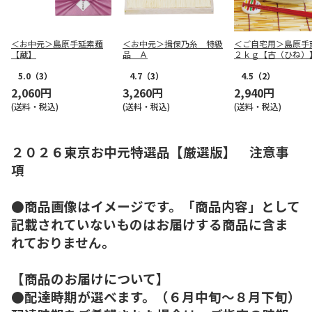
＜お中元＞島原手延素麺
＜お中元＞揖保乃糸 特級
＜ご自宅用＞島原手
【蔵】
品 Ａ
２ｋｇ【古（ひね）
5.0
（3）
4.7
（3）
4.5
（2）
2,060円
3,260円
2,940円
(送料・税込)
(送料・税込)
(送料・税込)
２０２６東京お中元特選品【厳選版】 注意事
項
●商品画像はイメージです。「商品内容」として
記載されていないものはお届けする商品に含ま
れておりません。
【商品のお届けについて】
●配達時期が選べます。（６月中旬～８月下旬）