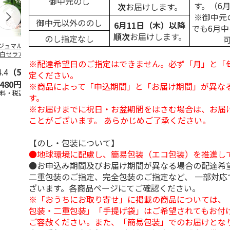
御中元のし
す。（6
次
お届けします。
※御中元
御中元以外ののし
6月11日（木）以降
でも6月
順次
お届けします。
のし指定なし
ジュマル フィカ
＜お中元＞ブーゲン
＜お中元＞ハイビス
＜お中元＞お
 白セラアート鉢
ビリア
カス
レンジ「悠久
※配達希望日のご指定はできません。必ず「月」と「
ンク石 3号
4.4
（5）
定ください。
,480円
5,000円
4,000円
5,580円
※商品によって「申込期間」と「お届け期間」が異な
送料・税込)
(送料・税込)
(送料・税込)
(送料・税込)
す。
※お届けまでに祝日・お盆期間をはさむ場合は、お届
ことがございます。 あらかじめご了承ください。
【のし・包装について】
●地球環境に配慮し、簡易包装（エコ包装）を推進し
●お申込み期間及びお届け期間が異なる場合の配達希
二重包装のご指定、完全包装のご指定など、 一部対応
ざいます。各商品ページにてご確認ください。
※「おうちにお取り寄せ」に掲載の商品については、
包装・二重包装」「手提げ袋」はご希望されてもお付け
ご容赦ください。また、「簡易包装」でのお届けとな