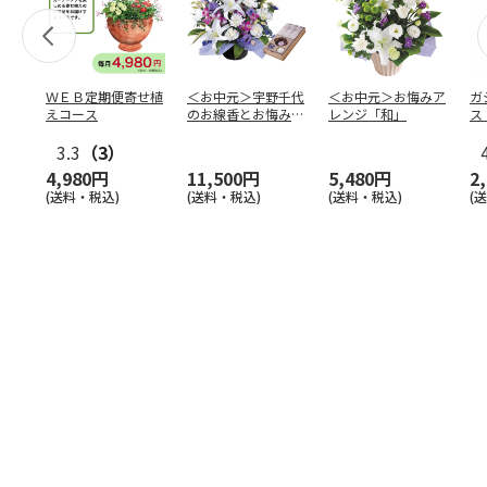
ＷＥＢ定期便寄せ植
＜お中元＞宇野千代
＜お中元＞お悔みア
ガ
えコース
のお線香とお悔みア
レンジ「和」
ス
レンジ
ピ
3.3
（3）
4,980円
11,500円
5,480円
2
(送料・税込)
(送料・税込)
(送料・税込)
(