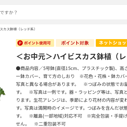
スカス鉢植（レッド系）
＜お中元＞ハイビスカス鉢植（レ
●商品内容／5号鉢(直径15cm、プラスチック製)、高
ー鉢カバー、育て方のしおり ※花色・花株・鉢カバ
写真と異なる場合があります。 ※つぼみの状態でお
す。 ※写真は一例です。器・ラッピング等は、写真
ります。生花アレンジは、季節により花材の内容が変
す。写真は満開時のイメージです。つぼみを含んだ状
す。 ※離島(一部地域)対応不可 ※完全包装・手提
せん。 ※二重包装不可