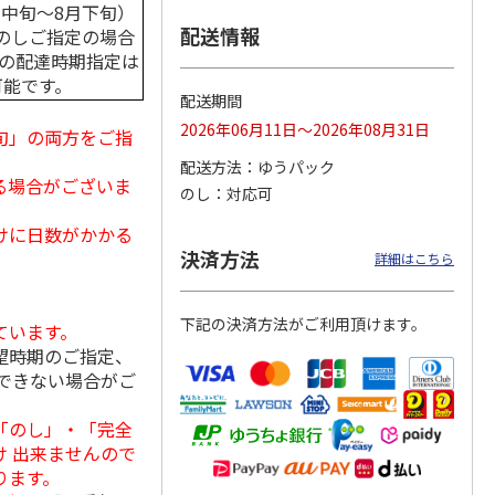
月中旬～8月下旬）
配送情報
のしご指定の場合
中の配達時期指定は
可能です。
悔みア
日本の蘭 富貴蘭
日本の蘭 富貴蘭
胡蝶蘭（こちょうら
配送期間
」
（白筒陶器鉢）
（白丸陶器鉢）
ん）
2026年06月11日～2026年08月31日
旬」の両方をご指
5.0
（2）
配送方法
ゆうパック
7,180円
7,180円
16,500円
る場合がございま
のし
対応可
(送料・税込)
(送料・税込)
(送料・税込)
けに日数がかかる
決済方法
詳細はこちら
下記の決済方法がご利用頂けます。
ています。
望時期のご指定、
できない場合がご
「のし」・「完全
 出来ませんので
ります。