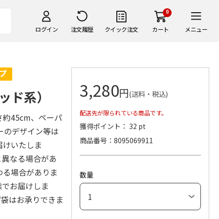
0
ログイン
注文履歴
クイック注文
カート
メニュー
3,280
円
ッド系）
(送料・税込)
配送先が限られている商品です。
さ約45cm、ペーパ
獲得ポイント： 32 pt
ーのデザイン等は
商品番号
8095069911
届けいたしま
と異なる場合があ
わる場合がありま
数量
態でお届けしま
げ袋はお承りできま