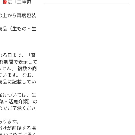
」欄
に「二重包
の上から再度包装
商品（生もの・生
れる日まで、「賞
れ期間で表示して
せん。 複数の商
います。 なお、
商品に記載してい
届けついては、生
菜・活魚介類）の
のでご了承くださ
あります。
届けが前後する場
らかじめご了承く