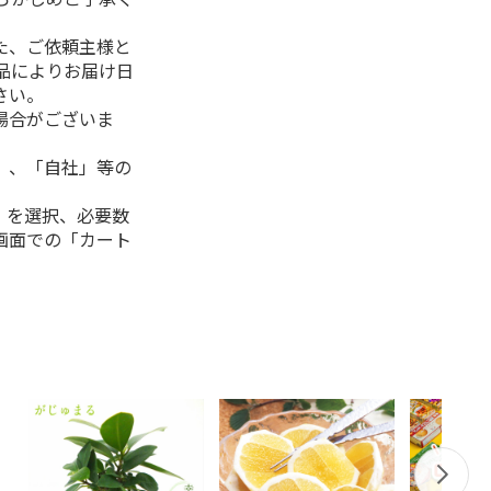
た、ご依頼主様と
品によりお届け日
さい。
場合がございま
」、「自社」等の
」を選択、必要数
画面での「カート