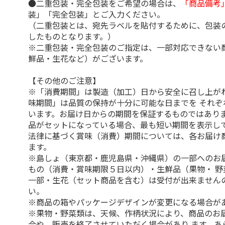
●二重包装・完全包装をご希望の場合は、
「商品備考
装」「完全包装」とご入力ください。
（二重包装とは、宛先ラベルを貼付するために、包装
したものとなります。）
※二重包装・完全包装のご指定は、一部対応できない
鮮品・生花など）がございます。
【その他のご注意】
※「消費期間」は製造（加工）日から安全に召し上が
味期間」は品質の保持が十分に可能な日までを それぞ
います。お届け日からの期間を保証するものではありま
品がセットになっている場合、最も短い期間を表示して
法律に基づく賞味（消費）期間については、各お届け
ます。
※島しょ（東京都・鹿児島県・沖縄県）の一部へのお
もの（消費・賞味期限５日以内）・生鮮品（果物・ 野
一部・生花（セット商品を含む）は受付が出来ません
い。
※商品の箱やパッケージデザインが変更になる場合が
※果物・野菜類は、天候、作柄状況により、商品のお
合や、販売を終了させていただく場合があり ます。あ