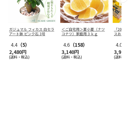
ガジュマル フィカス 白セラ
＜ご自宅用＞夏小夏（ナツ
「20点以上
アート鉢 ピンク石 3号
コナツ）家庭用３ｋｇ
スおたすけ
4.4
（5）
4.6
（158）
4.0
（18
2,480円
3,140円
3,980円
(送料・税込)
(送料・税込)
(送料・税込)