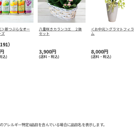
元＞新つぶらなオー
八重咲きカランコエ ２鉢
＜お中元＞グラマトフィラ
ーズ
セット
ム
191）
0円
3,900円
8,000円
税込)
(送料・税込)
(送料・税込)
のアレルギー特定8品目を含んでいる場合に品目名を表示します。