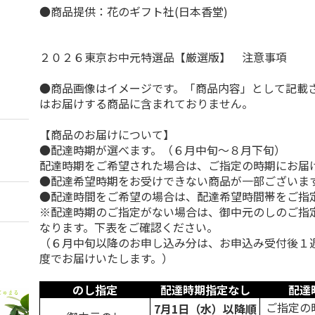
●商品提供：花のギフト社(日本香堂)
２０２６東京お中元特選品【厳選版】 注意事項
●商品画像はイメージです。「商品内容」として記載
はお届けする商品に含まれておりません。
【商品のお届けについて】
●配達時期が選べます。（６月中旬～８月下旬）
配達時期をご希望された場合は、ご指定の時期にお届
●配達希望時期をお受けできない商品が一部ございま
●配達時間をご希望の場合は、配達希望時間帯をご指
※配達時期のご指定がない場合は、御中元のしのご指
なります。下表をご確認ください。
（６月中旬以降のお申し込み分は、お申込み受付後１
度でお届けいたします。）
のし指定
配達時期指定なし
配達
ご指定の
7月1日（水）以降順