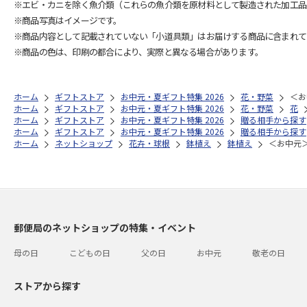
※エビ・カニを除く魚介類（これらの魚介類を原材料として製造された加工品
※商品写真はイメージです。
※商品内容として記載されていない「小道具類」はお届けする商品に含まれて
※商品の色は、印刷の都合により、実際と異なる場合があります。
ホーム
ギフトストア
お中元・夏ギフト特集 2026
花・野菜
＜お
ホーム
ギフトストア
お中元・夏ギフト特集 2026
花・野菜
花
ホーム
ギフトストア
お中元・夏ギフト特集 2026
贈る相手から探す
ホーム
ギフトストア
お中元・夏ギフト特集 2026
贈る相手から探す
ホーム
ネットショップ
花卉・球根
鉢植え
鉢植え
＜お中元
郵便局のネットショップの特集・イベント
母の日
こどもの日
父の日
お中元
敬老の日
ストアから探す