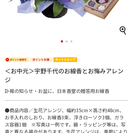
1
2
3
＜お中元＞宇野千代のお線香とお悔みアレン
ジ
訃報の知らせ・お盆に、日本香堂の贈答用お線香
●商品内容／生花アレンジ、幅約35cm×高さ約48cm、
お手入れのしおり、お線香3束、浮きローソク3個、ガラ
ス容器1個 ※写真は一例です。器・ラッピング等は、写
真と異なる場合があります。生花アレンジは、季節により