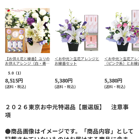
【お供え花と線香】ユリの
＜お中元＞生花アレンジと
＜お中元＞生花アレ
お供えアレンジ（白・青紫
お線香セット
（ピンク系）とお線
系）＋線香＆ローソク「和
ト
華の雅ギフトセット」
5.0
（1）
8,515円
5,380円
5,380円
(送料・税込)
(送料・税込)
(送料・税込)
２０２６東京お中元特選品【厳選版】 注意事
項
●商品画像はイメージです。「商品内容」として
記載されていないものはお届けする商品に含ま