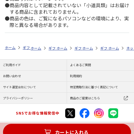
商品内容として記載されていない「小道具類」はお届け
する商品に含まれておりません。
商品の色は、ご覧になるパソコンなどの環境により、実
際と異なる場合があります。
ホーム
ギフトストア
お中元・夏ギフト特集 2026
花・野菜
＜お
ホーム
ギフトストア
ホーム
ギフトストア
お中元・夏ギフト特集 2026
ホーム
ギフトストア
お中元・夏ギフト特集
ホーム
ネッ
お
花
ご利用ガイド
よくあるご質問
お問い合わせ
利用規約
サイト運営会社について
特定商取引法に基づく表記について
プライバシーポリシー
商品のご提案はこちら
SNSでお得な情報発信中
カートに入れる