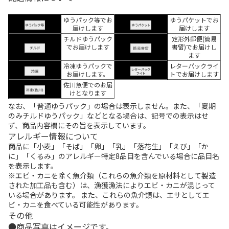
ゆうパック等でお
ゆうパケットでお
届けします
届けします
チルドゆうパック
定形外郵便(簡易
でお届けします
書留)でお届けし
ます
冷凍ゆうパックで
レターパックライ
お届けします。
トでお届けします
佐川急便でのお届
けとなります
なお、「普通ゆうパック」の場合は表示しません。また、「夏期
のみチルドゆうパック」などとなる場合は、記号での表示はせ
ず、商品内容欄にその旨を表示しています。
アレルギー情報について
商品に「小麦」「そば」「卵」「乳」「落花生」「えび」「か
に」「くるみ」のアレルギー特定8品目を含んでいる場合に品目名
を表示します。
※エビ・カニを除く魚介類（これらの魚介類を原材料として製造
された加工品も含む）は、漁獲漁法によりエビ・カニが混じって
いる場合があります。 また、これらの魚介類は、エサとしてエ
ビ・カニを食べている可能性があります。
その他
商品写真はイメージです。