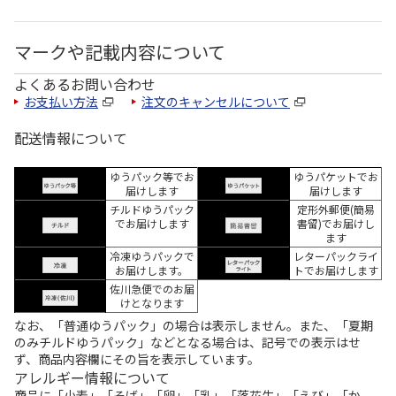
マークや記載内容について
よくあるお問い合わせ
お支払い方法
注文のキャンセルについて
配送情報について
ゆうパック等でお
ゆうパケットでお
届けします
届けします
チルドゆうパック
定形外郵便(簡易
でお届けします
書留)でお届けし
ます
冷凍ゆうパックで
レターパックライ
お届けします。
トでお届けします
佐川急便でのお届
けとなります
なお、「普通ゆうパック」の場合は表示しません。また、「夏期
のみチルドゆうパック」などとなる場合は、記号での表示はせ
ず、商品内容欄にその旨を表示しています。
アレルギー情報について
商品に「小麦」「そば」「卵」「乳」「落花生」「えび」「か