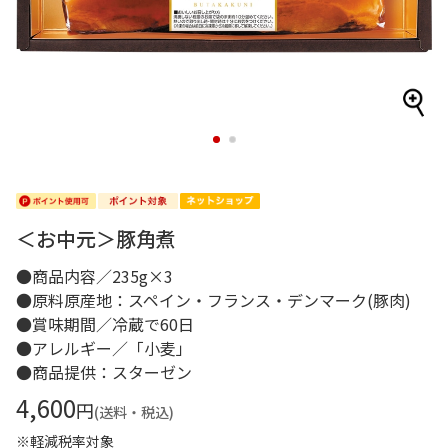
1
2
＜お中元＞豚角煮
●商品内容／235g×3
●原料原産地：スペイン・フランス・デンマーク(豚肉)
●賞味期間／冷蔵で60日
●アレルギー／「小麦」
●商品提供：スターゼン
4,600
円
(送料・税込)
※軽減税率対象