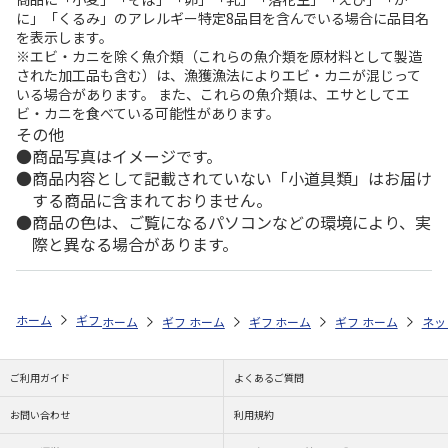
に」「くるみ」のアレルギー特定8品目を含んでいる場合に品目名
を表示します。
※エビ・カニを除く魚介類（これらの魚介類を原材料として製造
された加工品も含む）は、漁獲漁法によりエビ・カニが混じって
いる場合があります。 また、これらの魚介類は、エサとしてエ
ビ・カニを食べている可能性があります。
その他
商品写真はイメージです。
商品内容として記載されていない「小道具類」はお届け
する商品に含まれておりません。
商品の色は、ご覧になるパソコンなどの環境により、実
際と異なる場合があります。
ホーム
ギフトストア
お中元・夏ギフト特集 2026
ハム・お肉
＜
ホーム
ギフトストア
ホーム
ギフトストア
お中元・夏ギフト特集 2026
ホーム
ギフトストア
お中元・夏ギフト特集
ホーム
ネッ
お
ハ
ご利用ガイド
よくあるご質問
お問い合わせ
利用規約