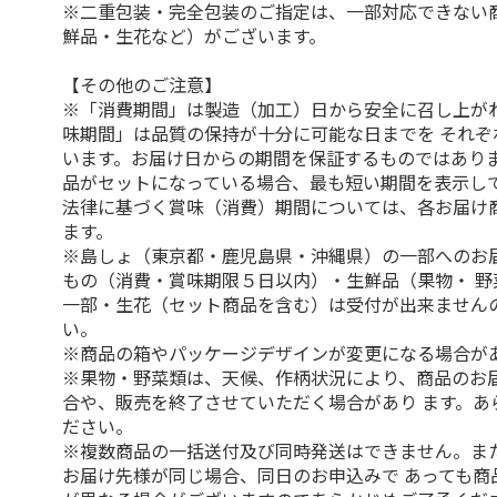
※二重包装・完全包装のご指定は、一部対応できない
鮮品・生花など）がございます。
【その他のご注意】
※「消費期間」は製造（加工）日から安全に召し上が
味期間」は品質の保持が十分に可能な日までを それぞ
います。お届け日からの期間を保証するものではありま
品がセットになっている場合、最も短い期間を表示して
法律に基づく賞味（消費）期間については、各お届け
ます。
※島しょ（東京都・鹿児島県・沖縄県）の一部へのお
もの（消費・賞味期限５日以内）・生鮮品（果物・ 野
一部・生花（セット商品を含む）は受付が出来ません
い。
※商品の箱やパッケージデザインが変更になる場合が
※果物・野菜類は、天候、作柄状況により、商品のお
合や、販売を終了させていただく場合があり ます。あ
ださい。
※複数商品の一括送付及び同時発送はできません。ま
お届け先様が同じ場合、同日のお申込みで あっても商