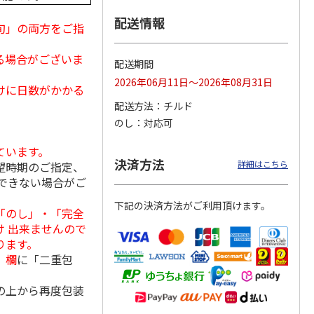
配送情報
旬」の両方をご指
る場合がございま
丼の具
＜お中元＞【冷凍】
＜お中元＞ケーファ
＜お中元＞ケーファ
配送期間
ット
６種類のお肉ソムリ
ー 生ハム・サラミ
ー 生ハム・サラミ
2026年06月11日～2026年08月31日
エアソートＢＯＸ
セット（東日本版）
セット（東日本版）
けに日数がかかる
5.0
（1）
配送方法
チルド
5,980円
4,220円
5,840円
のし
対応可
(送料・税込)
(送料・税込)
(送料・税込)
ています。
決済方法
詳細はこちら
望時期のご指定、
できない場合がご
下記の決済方法がご利用頂けます。
「のし」・「完全
 出来ませんので
ります。
」欄
に「二重包
の上から再度包装