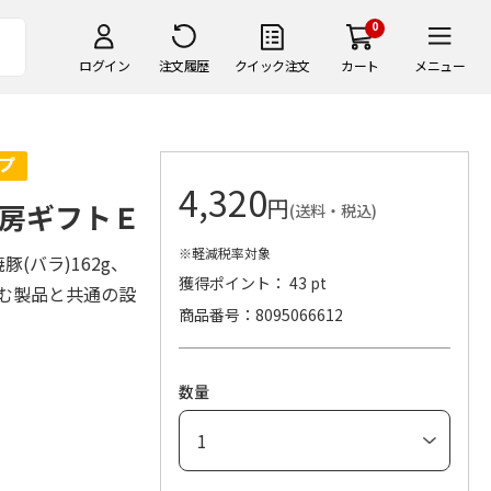
0
ログイン
注文履歴
クイック注文
カート
メニュー
4,320
円
房ギフトＥ
(送料・税込)
※軽減税率対象
(バラ)162g、
獲得ポイント： 43 pt
含む製品と共通の設
商品番号
8095066612
数量