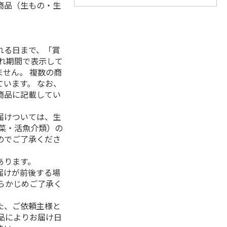
商品（生もの・生
れる日まで、「賞
れ期間で表示して
せん。 複数の商
います。 なお、
商品に記載してい
届けついては、生
菜・活魚介類）の
のでご了承くださ
あります。
届けが前後する場
らかじめご了承く
た、ご依頼主様と
品によりお届け日