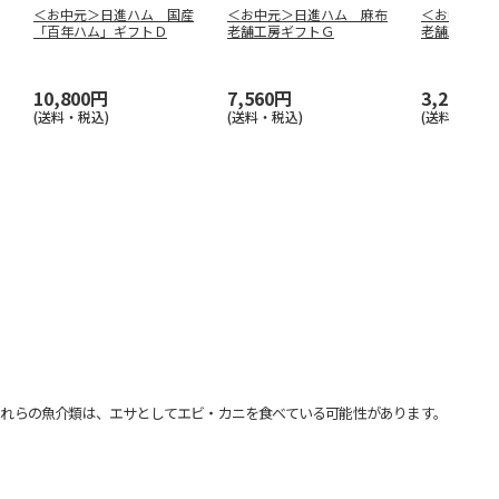
＜お中元＞日進ハム 国産
＜お中元＞日進ハム 麻布
＜お中元＞
「百年ハム」ギフトＤ
老舗工房ギフトＧ
老舗工房ギ
10,800円
7,560円
3,240円
(送料・税込)
(送料・税込)
(送料・税込)
れらの魚介類は、エサとしてエビ・カニを食べている可能性があります。