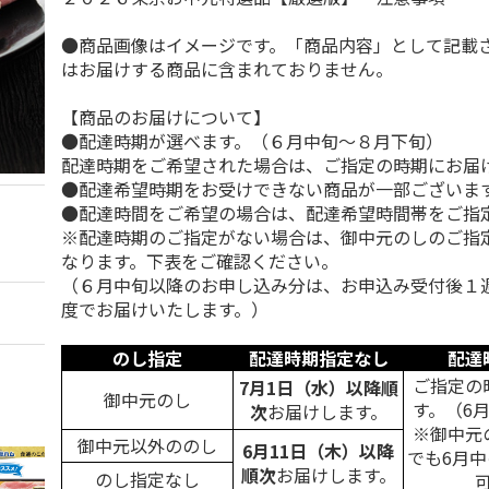
●商品画像はイメージです。「商品内容」として記載
はお届けする商品に含まれておりません。
【商品のお届けについて】
●配達時期が選べます。（６月中旬～８月下旬）
配達時期をご希望された場合は、ご指定の時期にお届
●配達希望時期をお受けできない商品が一部ございま
●配達時間をご希望の場合は、配達希望時間帯をご指
※配達時期のご指定がない場合は、御中元のしのご指
なります。下表をご確認ください。
（６月中旬以降のお申し込み分は、お申込み受付後１
度でお届けいたします。）
のし指定
配達時期指定なし
配達
ご指定の
7月1日（水）以降順
御中元のし
す。（6
次
お届けします。
※御中元
御中元以外ののし
6月11日（木）以降
でも6月
順次
お届けします。
のし指定なし