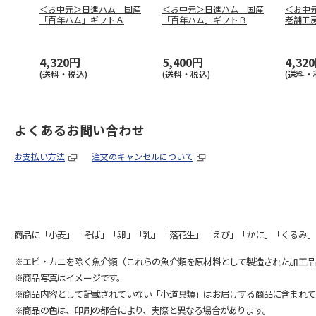
＜お中元＞日進ハム 国産
＜お中元＞日進ハム 国産
＜お中
「百年ハム」ギフトＡ
「百年ハム」ギフトＢ
老舗工
4,320円
5,400円
4,32
(送料・税込)
(送料・税込)
(送料・
よくあるお問い合わせ
お支払い方法
注文のキャンセルについて
商品に「小麦」「そば」「卵」「乳」「落花生」「えび」「かに」「くるみ」
※エビ・カニを除く魚介類（これらの魚介類を原材料として製造された加工品
※商品写真はイメージです。
※商品内容として記載されていない「小道具類」はお届けする商品に含まれて
※商品の色は、印刷の都合により、実際と異なる場合があります。