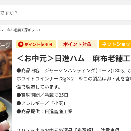
ム 麻布老舗工房ギフトＥ
＜お中元＞日進ハム 麻布老舗工
●商品内容／ジャーマンハンティング(ローフ)180g、焼豚
ホワイトウインナー78g×2 ※この製品は卵・乳を
備で製造しています。
●賞味期間／冷蔵で25日
●アレルギー／「小麦」
●商品提供：日進畜産工業
２０２６東京お中元特選品【厳選版】 注意事項