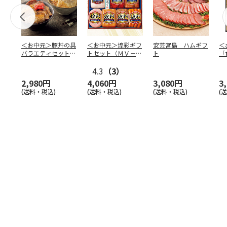
＜お中元＞豚丼の具
＜お中元＞煌彩ギフ
安芸宮島 ハムギフ
＜
バラエティセット
トセット（ＭＶ－５
ト
「
「桜」
０７）
バ
4.3
（3）
（
2,980円
4,060円
3,080円
3
(送料・税込)
(送料・税込)
(送料・税込)
(