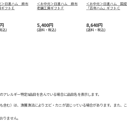
元＞日進ハム 麻布
＜お中元＞日進ハム 麻布
＜お中元＞日進ハム 国産
房ギフトＥ
老舗工房ギフトＦ
「百年ハム」ギフトＣ
0円
5,400円
8,640円
税込)
(送料・税込)
(送料・税込)
のアレルギー特定8品目を含んでいる場合に品目名を表示します。
も含む）は、漁獲漁法によりエビ・カニが混じっている場合があります。また、こ
おりません。