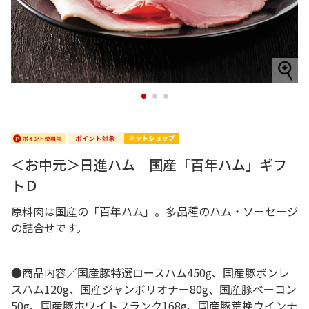
1
2
3
＜お中元＞日進ハム 国産「百年ハム」ギフ
トＤ
原料肉は国産の「百年ハム」。多品種のハム・ソーセージ
の詰合せです。
●商品内容／国産豚特選ロースハム450g、国産豚ボンレ
スハム120g、国産ジャンボリオナー80g、国産豚ベーコン
50g、国産豚ホワイトフランク168g、国産豚荒挽ウインナ