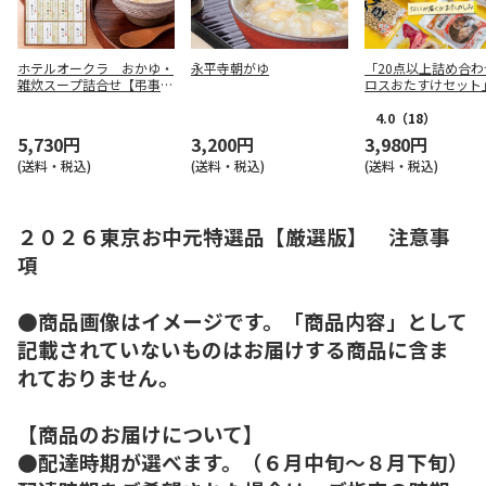
ホテルオークラ おかゆ・
永平寺朝がゆ
「20点以上詰め合わ
雑炊スープ詰合せ【弔事
ロスおたすけセット
用】
4.0
（18）
5,730円
3,200円
3,980円
(送料・税込)
(送料・税込)
(送料・税込)
２０２６東京お中元特選品【厳選版】 注意事
項
●商品画像はイメージです。「商品内容」として
記載されていないものはお届けする商品に含ま
れておりません。
【商品のお届けについて】
●配達時期が選べます。（６月中旬～８月下旬）