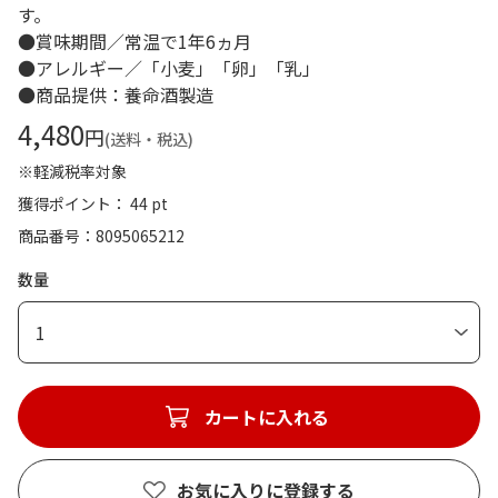
す。
●賞味期間／常温で1年6ヵ月
●アレルギー／「小麦」「卵」「乳」
●商品提供：養命酒製造
4,480
円
(送料・税込)
※軽減税率対象
獲得ポイント： 44 pt
商品番号
8095065212
数量
1
カートに入れる
お気に入りに登録する