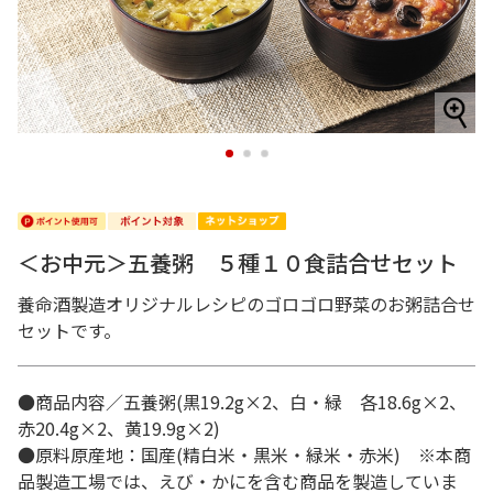
1
2
3
＜お中元＞五養粥 ５種１０食詰合せセット
養命酒製造オリジナルレシピのゴロゴロ野菜のお粥詰合せ
セットです。
●商品内容／五養粥(黒19.2g×2、白・緑 各18.6g×2、
赤20.4g×2、黄19.9g×2)
●原料原産地：国産(精白米・黒米・緑米・赤米) ※本商
品製造工場では、えび・かにを含む商品を製造していま