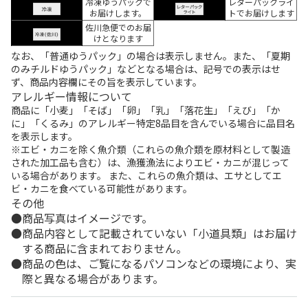
冷凍ゆうパックで
レターパックライ
お届けします。
トでお届けします
佐川急便でのお届
けとなります
なお、「普通ゆうパック」の場合は表示しません。また、「夏期
のみチルドゆうパック」などとなる場合は、記号での表示はせ
ず、商品内容欄にその旨を表示しています。
アレルギー情報について
商品に「小麦」「そば」「卵」「乳」「落花生」「えび」「か
に」「くるみ」のアレルギー特定8品目を含んでいる場合に品目名
を表示します。
※エビ・カニを除く魚介類（これらの魚介類を原材料として製造
された加工品も含む）は、漁獲漁法によりエビ・カニが混じって
いる場合があります。 また、これらの魚介類は、エサとしてエ
ビ・カニを食べている可能性があります。
その他
商品写真はイメージです。
商品内容として記載されていない「小道具類」はお届け
する商品に含まれておりません。
商品の色は、ご覧になるパソコンなどの環境により、実
際と異なる場合があります。