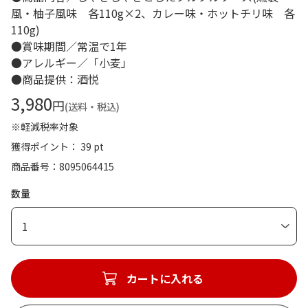
風・柚子風味 各110g×2、カレー味・ホットチリ味 各
110g)
●賞味期間／常温で1年
●アレルギー／「小麦」
●商品提供：酒悦
3,980
円
(送料・税込)
※軽減税率対象
獲得ポイント： 39 pt
商品番号
8095064415
数量
1
カートに入れる