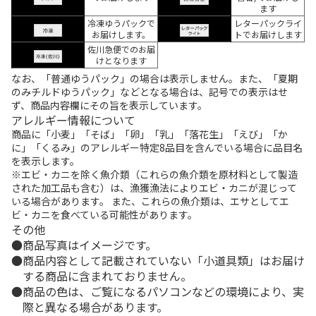
ます
冷凍ゆうパックで
レターパックライ
お届けします。
トでお届けします
佐川急便でのお届
けとなります
なお、「普通ゆうパック」の場合は表示しません。また、「夏期
のみチルドゆうパック」などとなる場合は、記号での表示はせ
ず、商品内容欄にその旨を表示しています。
アレルギー情報について
商品に「小麦」「そば」「卵」「乳」「落花生」「えび」「か
に」「くるみ」のアレルギー特定8品目を含んでいる場合に品目名
を表示します。
※エビ・カニを除く魚介類（これらの魚介類を原材料として製造
された加工品も含む）は、漁獲漁法によりエビ・カニが混じって
いる場合があります。 また、これらの魚介類は、エサとしてエ
ビ・カニを食べている可能性があります。
その他
商品写真はイメージです。
商品内容として記載されていない「小道具類」はお届け
する商品に含まれておりません。
商品の色は、ご覧になるパソコンなどの環境により、実
際と異なる場合があります。