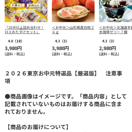
「20点以上詰め合わせ！
＜お中元＞山形県産白桃２
＜お中元＞北海道羊
ロスおたすけセット」
ｋｇ
水珈琲ゼリー７個
4.0
（18）
4.3
（3）
4.3
（3）
3,980円
3,980円
2,980円
(送料・税込)
(送料・税込)
(送料・税込)
２０２６東京お中元特選品【厳選版】 注意事
項
●商品画像はイメージです。「商品内容」として
記載されていないものはお届けする商品に含ま
れておりません。
【商品のお届けについて】