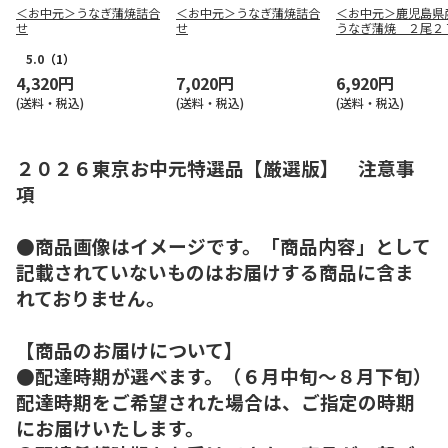
＜お中元＞うなぎ蒲焼詰合
＜お中元＞うなぎ蒲焼詰合
＜お中元＞鹿児島県
せ
せ
うなぎ蒲焼 ２尾２
5.0
（1）
4,320円
7,020円
6,920円
(送料・税込)
(送料・税込)
(送料・税込)
２０２６東京お中元特選品【厳選版】 注意事
項
●商品画像はイメージです。「商品内容」として
記載されていないものはお届けする商品に含ま
れておりません。
【商品のお届けについて】
●配達時期が選べます。（６月中旬～８月下旬）
配達時期をご希望された場合は、ご指定の時期
にお届けいたします。