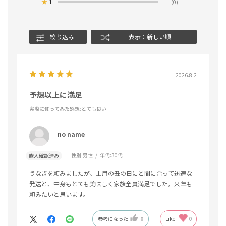
★
1
(0)
絞り込み
表示：新しい順
2026.8.2
予想以上に満足
実際に使ってみた感想
:とても良い
no name
性別:
男性
年代:
30代
購入確認済み
うなぎを頼みましたが、土用の丑の日にと間に合って迅速な
発送と、中身もとても美味しく家族全員満足でした。来年も
頼みたいと思います。
参考になった
0
Like!
0