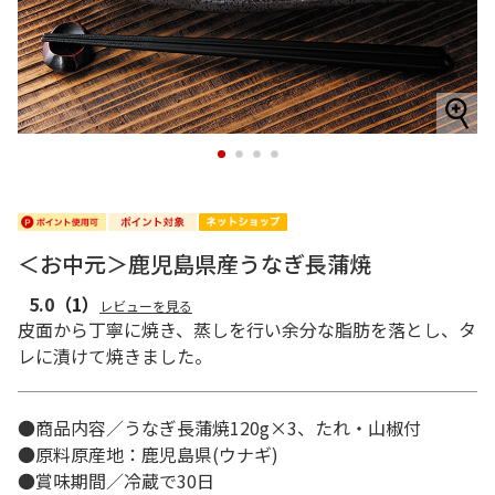
1
2
3
4
＜お中元＞鹿児島県産うなぎ長蒲焼
5.0
（1）
レビューを見る
皮面から丁寧に焼き、蒸しを行い余分な脂肪を落とし、タ
レに漬けて焼きました。
●商品内容／うなぎ長蒲焼120g×3、たれ・山椒付
●原料原産地：鹿児島県(ウナギ)
●賞味期間／冷蔵で30日