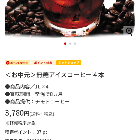
1
2
3
＜お中元＞無糖アイスコーヒー４本
●商品内容／1L×4
●賞味期間／常温で8ヵ月
●商品提供：チモトコーヒー
3,780
円
(送料・税込)
※軽減税率対象
獲得ポイント： 37 pt