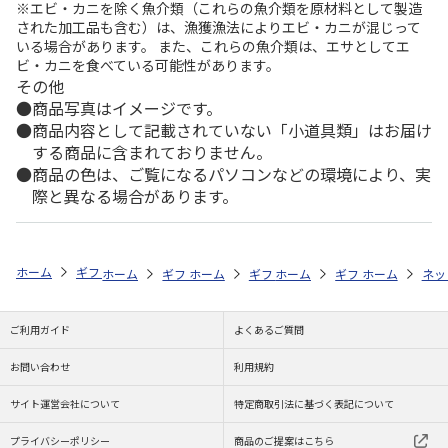
※エビ・カニを除く魚介類（これらの魚介類を原材料として製造
された加工品も含む）は、漁獲漁法によりエビ・カニが混じって
いる場合があります。 また、これらの魚介類は、エサとしてエ
ビ・カニを食べている可能性があります。
その他
商品写真はイメージです。
商品内容として記載されていない「小道具類」はお届け
する商品に含まれておりません。
商品の色は、ご覧になるパソコンなどの環境により、実
際と異なる場合があります。
ホーム
ギフトストア
お中元・夏ギフト特集 2026
ドリンク
＜お
ホーム
ギフトストア
ホーム
ギフトストア
お中元・夏ギフト特集 2026
ホーム
ギフトストア
お中元・夏ギフト特集
ホーム
ネッ
お
ド
ご利用ガイド
よくあるご質問
お問い合わせ
利用規約
サイト運営会社について
特定商取引法に基づく表記について
プライバシーポリシー
商品のご提案はこちら