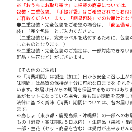
※「おうちにお取り寄せ」に掲載の商品については、
包装・二重包装」「手提げ袋」はご希望されてもお付け
ご容赦ください。また、「簡易包装」でのお届けとな
●二重包装・完全包装をご希望の場合は、
「商品備考
装」「完全包装」とご入力ください。
（二重包装とは、宛先ラベルを貼付するために、包装
したものとなります。）
※二重包装・完全包装のご指定は、一部対応できない
鮮品・生花など）がございます。
【その他のご注意】
※「消費期間」は製造（加工）日から安全に召し上が
味期間」は品質の保持が十分に可能な日までを それぞ
います。お届け日からの期間を保証するものではありま
品がセットになっている場合、最も短い期間を表示して
法律に基づく賞味（消費）期間については、各お届け
ます。
※島しょ（東京都・鹿児島県・沖縄県）の一部へのお
もの（消費・賞味期限５日以内）・生鮮品（果物・ 野
一部・生花（セット商品を含む）は受付が出来ません