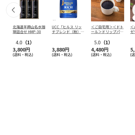
北海道羊蹄山名水珈
UCC「ヒルス リッ
＜ご自宅用＞＜ドト
＜
琲詰合せ HMP-30
チブレンド（粉）」
ール＞ドリップパッ
ゼ
210g×6袋
ク深煎りブレンド
ー
4.0
（1）
１０
5.0
…
（1）
3,800円
3,880円
4,480円
5
(送料・税込)
(送料・税込)
(送料・税込)
(