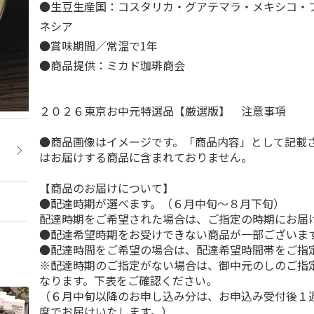
●生豆生産国：コスタリカ・グアテマラ・メキシコ・
ネシア
●賞味期間／常温で1年
●商品提供：ミカド珈琲商会
２０２６東京お中元特選品【厳選版】 注意事項
●商品画像はイメージです。「商品内容」として記載
はお届けする商品に含まれておりません。
【商品のお届けについて】
●配達時期が選べます。（６月中旬～８月下旬）
配達時期をご希望された場合は、ご指定の時期にお届
●配達希望時期をお受けできない商品が一部ございま
●配達時間をご希望の場合は、配達希望時間帯をご指
※配達時期のご指定がない場合は、御中元のしのご指
なります。下表をご確認ください。
（６月中旬以降のお申し込み分は、お申込み受付後１
度でお届けいたします。）