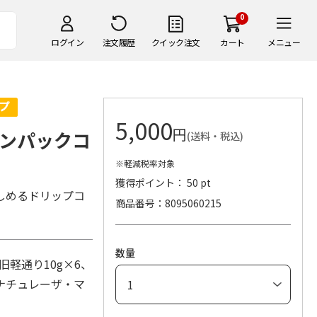
0
ログイン
注文履歴
クイック注文
カート
メニュー
5,000
円
ンパックコ
(送料・税込)
※軽減税率対象
獲得ポイント： 50 pt
しめるドリップコ
商品番号
8095060215
数量
軽通り10g×6、
ナチュレーザ・マ