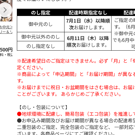
のし指定
配達時期指定なし
配達
ご指定の
7月1日（水）以降順
御中元のし
す。（6
次
お届けします。
お中元＞コーヒー
＜お中元＞無糖アイ
＜お中元＞無糖アイ
mikiya coffee
リー＆リキッドコ
スコーヒー４本
スコーヒー１２本
『With Flowe
※御中元
御中元以外ののし
ヒーギフト
黄
…
6月11日（木）以降
でも6月
順次
お届けします。
のし指定なし
,500円
3,780円
6,980円
2,350円
送料・税込)
(送料・税込)
(送料・税込)
(送料・税込)
※配達希望日のご指定はできません。必ず「月」と「
定ください。
※商品によって「申込期間」と「お届け期間」が異な
す。
※お届けまでに祝日・お盆期間をはさむ場合は、お届
ことがございます。 あらかじめご了承ください。
【のし・包装について】
●地球環境に配慮し、簡易包装（エコ包装）を推進し
●お申込み期間及びお届け期間が異なる場合の配達希
二重包装のご指定、完全包装のご指定など、 一部対応
ざいます。各商品ページにてご確認ください。