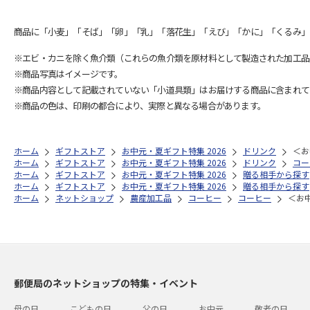
商品に「小麦」「そば」「卵」「乳」「落花生」「えび」「かに」「くるみ」
※エビ・カニを除く魚介類（これらの魚介類を原材料として製造された加工品
※商品写真はイメージです。
※商品内容として記載されていない「小道具類」はお届けする商品に含まれて
※商品の色は、印刷の都合により、実際と異なる場合があります。
ホーム
ギフトストア
お中元・夏ギフト特集 2026
ドリンク
＜お
ホーム
ギフトストア
お中元・夏ギフト特集 2026
ドリンク
コー
ホーム
ギフトストア
お中元・夏ギフト特集 2026
贈る相手から探す
ホーム
ギフトストア
お中元・夏ギフト特集 2026
贈る相手から探す
ホーム
ネットショップ
農産加工品
コーヒー
コーヒー
＜お
郵便局のネットショップの特集・イベント
母の日
こどもの日
父の日
お中元
敬老の日