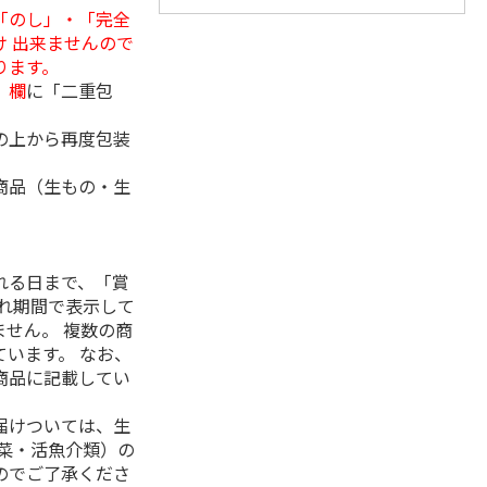
「のし」・「完全
 出来ませんので
ります。
」欄
に「二重包
の上から再度包装
商品（生もの・生
れる日まで、「賞
れ期間で表示して
せん。 複数の商
います。 なお、
商品に記載してい
届けついては、生
菜・活魚介類）の
のでご了承くださ