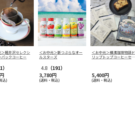
元＞軽井沢セレクシ
＜お中元＞新つぶらなオー
＜お中元＞横濱珈琲物語ド
ンパックコーヒー
ルスターズ
リップトップコーヒーセッ
ト
1）
4.8
（191）
0円
3,780円
5,400円
税込)
(送料・税込)
(送料・税込)