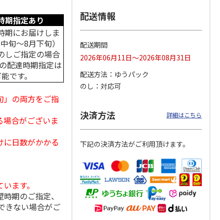
配送情報
時期指定あり
時期にお届けしま
月中旬～8月下旬）
＜お中元＞アイスコ
スターバックス オ
mikiya coffee
配送期間
rs』
ーヒーセット
リガミドリップコー
『With Flowers』
のしご指定の場合
2026年06月11日～2026年08月31日
ヒーギフトＡ【弔事
赤
…
中の配達時期指定は
用】
4.0
（1）
5.0
（1）
配送方法
ゆうパック
可能です。
4,320円
1,580円
2,210円
のし
対応可
(送料・税込)
(送料・税込)
(送料・税込)
旬」の両方をご指
決済方法
詳細はこちら
る場合がございま
けに日数がかかる
下記の決済方法がご利用頂けます。
ています。
望時期のご指定、
できない場合がご