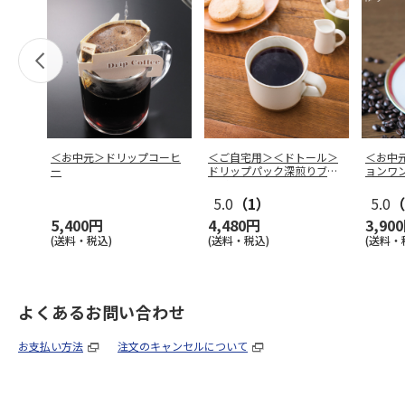
＜お中元＞ドリップコーヒ
＜ご自宅用＞＜ドトール＞
＜お中
ー
ドリップパック深煎りブレ
ョンワ
ンド １０
…
5.0
（1）
5.0
（
5,400円
4,480円
3,90
(送料・税込)
(送料・税込)
(送料・
よくあるお問い合わせ
お支払い方法
注文のキャンセルについて