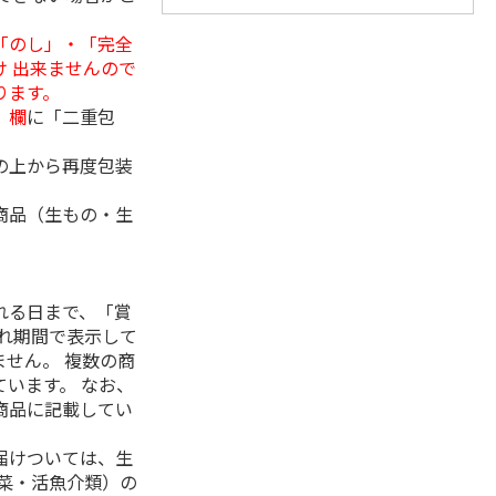
「のし」・「完全
 出来ませんので
ります。
」欄
に「二重包
の上から再度包装
商品（生もの・生
れる日まで、「賞
れ期間で表示して
せん。 複数の商
います。 なお、
商品に記載してい
届けついては、生
菜・活魚介類）の