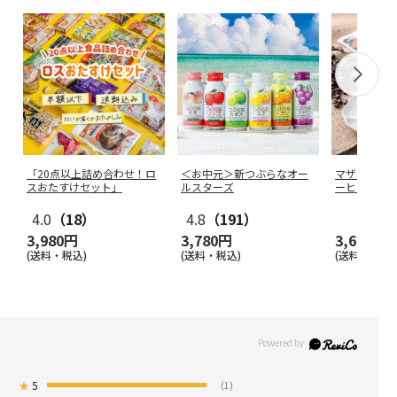
「20点以上詰め合わせ！ロ
＜お中元＞新つぶらなオー
マザーツリ
スおたすけセット」
ルスターズ
ーヒー 30パ
4.0
（18）
4.8
（191）
3,980円
3,780円
3,600円
(送料・税込)
(送料・税込)
(送料・税込)
★
5
(1)