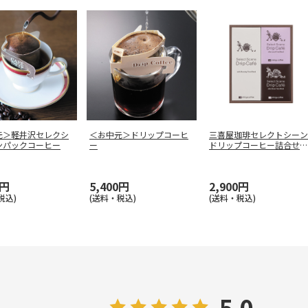
元＞軽井沢セレクシ
＜お中元＞ドリップコーヒ
三喜屋珈琲セレクトシーン
ンパックコーヒー
ー
ドリップコーヒー詰合せ
SSD-
…
0円
5,400円
2,900円
税込)
(送料・税込)
(送料・税込)
5.0