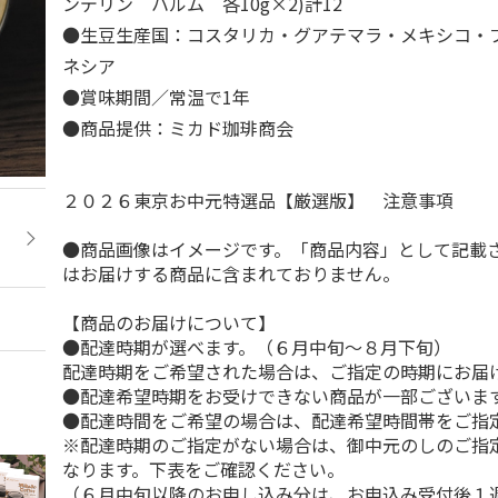
ンデリン ハルム 各10g×2)計12
●生豆生産国：コスタリカ・グアテマラ・メキシコ・
ネシア
●賞味期間／常温で1年
●商品提供：ミカド珈琲商会
２０２６東京お中元特選品【厳選版】 注意事項
●商品画像はイメージです。「商品内容」として記載
はお届けする商品に含まれておりません。
【商品のお届けについて】
●配達時期が選べます。（６月中旬～８月下旬）
配達時期をご希望された場合は、ご指定の時期にお届
●配達希望時期をお受けできない商品が一部ございま
●配達時間をご希望の場合は、配達希望時間帯をご指
※配達時期のご指定がない場合は、御中元のしのご指
なります。下表をご確認ください。
（６月中旬以降のお申し込み分は、お申込み受付後１