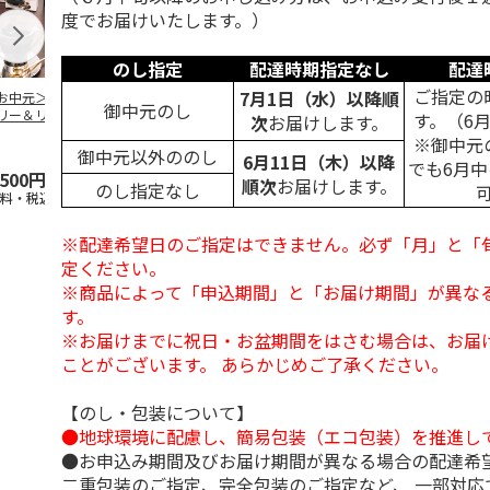
度でお届けいたします。）
のし指定
配達時期指定なし
配達
ご指定の
7月1日（水）以降順
お中元＞コーヒー
＜お中元＞無糖アイ
＜お中元＞無糖アイ
mikiya coffee
御中元のし
リー＆リキッドコ
スコーヒー４本
スコーヒー１２本
『With Flowe
す。（6
次
お届けします。
ヒーギフト
黄
…
※御中元
御中元以外ののし
6月11日（木）以降
でも6月
,500円
3,780円
6,980円
2,350円
順次
お届けします。
のし指定なし
送料・税込)
(送料・税込)
(送料・税込)
(送料・税込)
※配達希望日のご指定はできません。必ず「月」と「
定ください。
※商品によって「申込期間」と「お届け期間」が異な
す。
※お届けまでに祝日・お盆期間をはさむ場合は、お届
ことがございます。 あらかじめご了承ください。
【のし・包装について】
●地球環境に配慮し、簡易包装（エコ包装）を推進し
●お申込み期間及びお届け期間が異なる場合の配達希
二重包装のご指定、完全包装のご指定など、 一部対応