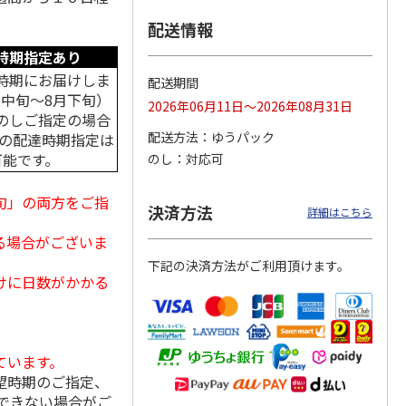
配送情報
時期指定あり
時期にお届けしま
＜お中元＞アイスコ
スターバックス オ
mikiya coffee
配送期間
rs』
ーヒーセット
リガミドリップコー
『With Flowers』
月中旬～8月下旬）
2026年06月11日～2026年08月31日
ヒーギフトＡ【弔事
赤
…
のしご指定の場合
用】
4.0
（1）
5.0
（1）
配送方法
ゆうパック
中の配達時期指定は
4,320円
1,580円
2,210円
可能です。
のし
対応可
(送料・税込)
(送料・税込)
(送料・税込)
旬」の両方をご指
決済方法
詳細はこちら
る場合がございま
下記の決済方法がご利用頂けます。
けに日数がかかる
ています。
望時期のご指定、
できない場合がご