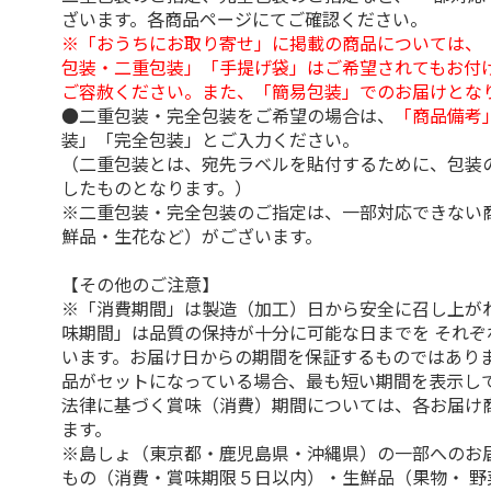
ざいます。各商品ページにてご確認ください。
※「おうちにお取り寄せ」に掲載の商品については、
包装・二重包装」「手提げ袋」はご希望されてもお付け
ご容赦ください。また、「簡易包装」でのお届けとな
●二重包装・完全包装をご希望の場合は、
「商品備考
装」「完全包装」とご入力ください。
（二重包装とは、宛先ラベルを貼付するために、包装
したものとなります。）
※二重包装・完全包装のご指定は、一部対応できない
鮮品・生花など）がございます。
【その他のご注意】
※「消費期間」は製造（加工）日から安全に召し上が
味期間」は品質の保持が十分に可能な日までを それぞ
います。お届け日からの期間を保証するものではありま
品がセットになっている場合、最も短い期間を表示して
法律に基づく賞味（消費）期間については、各お届け
ます。
※島しょ（東京都・鹿児島県・沖縄県）の一部へのお
もの（消費・賞味期限５日以内）・生鮮品（果物・ 野