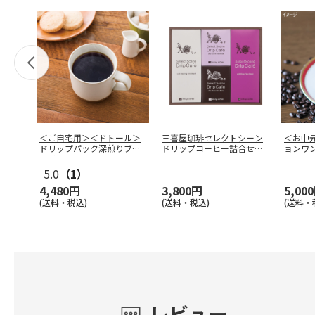
＜ご自宅用＞＜ドトール＞
三喜屋珈琲セレクトシーン
＜お中
ドリップパック深煎りブレ
ドリップコーヒー詰合せ
ョンワ
ンド １０
…
SSD-
…
5.0
（1）
4,480円
3,800円
5,00
(送料・税込)
(送料・税込)
(送料・
レビュー