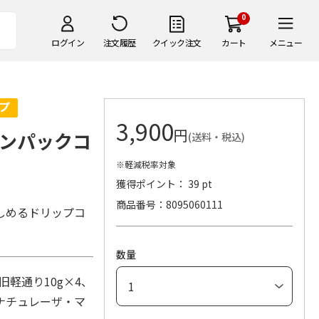
0
ログイン
注文履歴
クイック注文
カート
メニュー
3,900
円
ンパックコ
(送料・税込)
※軽減税率対象
獲得ポイント： 39 pt
商品番号
8095060111
しめるドリップコ
数量
軽通り10g×4、
ナチュレーザ・マ