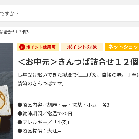
ば詰合せ１２個入
＜お中元＞きんつば詰合せ１２個
長年受け継いできた製法で仕上げた、自慢の味。丁寧
製餡のきんつばです。
●商品内容／胡麻・栗・抹茶・小豆 各3
●賞味期間／常温で30日
●アレルギー／「小麦」
●商品提供：大江戸