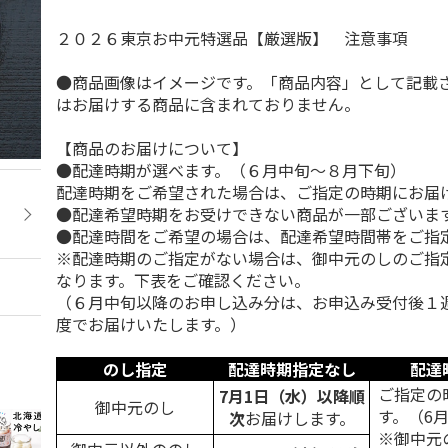
２０２６東京お中元特選品【厳選版】 注意事項
●商品画像はイメージです。「商品内容」として記載
はお届けする商品に含まれておりません。
【商品のお届けについて】
●配達時期が選べます。（６月中旬～８月下旬）
配達時期をご希望された場合は、ご指定の時期にお届
●配達希望時期をお受けできない商品が一部ございま
●配達時間をご希望の場合は、配達希望時間帯をご指
※配達時期のご指定がない場合は、御中元のしのご指
なります。下表をご確認ください。
（６月中旬以降のお申し込み分は、お申込み受付後１
度でお届けいたします。）
のし指定
配達時期指定なし
配達
ご指定の
7月1日（水）以降順
御中元のし
す。（6
次
お届けします。
※御中元