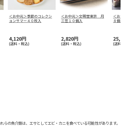
＜お中元＞季節のコレクシ
＜お中元＞文明堂東京 月
＜お中元＞
ョンサマー４０枚入
三笠１０個入
８個入
4,120円
2,820円
25,580円
(送料・税込)
(送料・税込)
(送料・税込)
れらの魚介類は、エサとしてエビ・カニを食べている可能性があります。