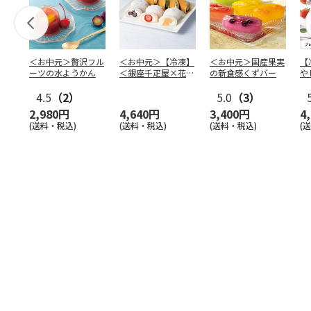
＜お中元＞贅沢フル
＜お中元＞【冷凍】
＜お中元＞国産果実
【
ーツの水ようかん
＜銀座千疋屋×花園
の新食感くずバー
や
万頭＞フルーツ大福
本
4.5
（2）
＆ど
…
5.0
（3）
2,980円
4,640円
3,400円
4
(送料・税込)
(送料・税込)
(送料・税込)
(