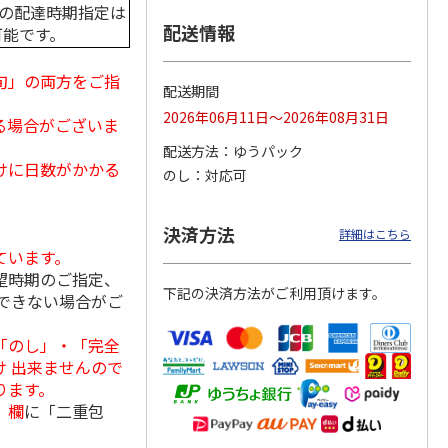
中の配達時期指定は
配送情報
可能です。
旬」の両方をご指
ななこ
＜お中元＞ななこ
金澤小町 KMC-15Ｒ
＜お中元＞洋風おこ
配送期間
夏
しチュララ
2026年06月11日～2026年08月31日
る場合がございま
4.5
（2）
4.8
（4）
5.0
（4）
配送方法
ゆうパック
2,160円
2,380円
3,300円
けに日数がかかる
のし
対応可
(送料・税込)
(送料・税込)
(送料・税込)
決済方法
詳細はこちら
ています。
望時期のご指定、
下記の決済方法がご利用頂けます。
できない場合がご
「のし」・「完全
 出来ませんので
ります。
」欄
に「二重包