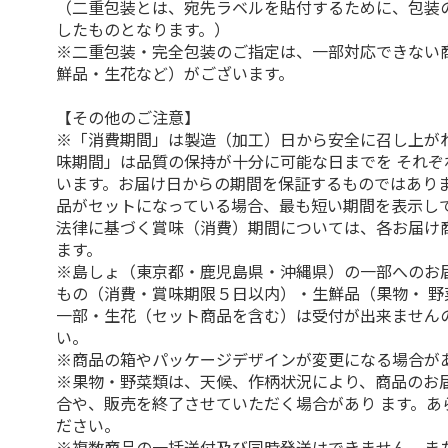
（二重包装とは、宛先ラベルを貼付するために、包装
したものとなります。）
※二重包装・完全包装のご指定は、一部対応できない
鮮品・生花など）がございます。
【その他のご注意】
※「消費期間」は製造（加工）日から安全に召し上が
味期間」は品質の保持が十分に可能な日までを それぞ
います。お届け日からの期間を保証するものではありま
品がセットになっている場合、最も短い期間を表示して
法律に基づく賞味（消費）期間については、各お届け
ます。
※島しょ（東京都・鹿児島県・沖縄県）の一部へのお
もの（消費・賞味期限５日以内）・生鮮品（果物・ 野
一部・生花（セット商品を含む）は受付が出来ません
い。
※商品の箱やパッケージデザインが変更になる場合が
※果物・野菜類は、天候、作柄状況により、商品のお
合や、販売を終了させていただく場合があり ます。あ
ださい。
※複数商品の一括送付及び同時発送はできません。ま