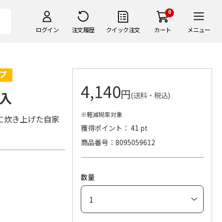
0
ログイン
注文履歴
クイック注文
カート
メニュー
4,140
円
入
(送料・税込)
※軽減税率対象
に炊き上げた自家
獲得ポイント： 41 pt
商品番号
8095059612
数量