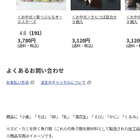
＜お中元＞新つぶらなオー
＜お中元＞きんつば詰合せ
＜お中
ルスターズ
８個入
８個入
4.8
（191）
3,780円
3,120円
3,12
(送料・税込)
(送料・税込)
(送料・
よくあるお問い合わせ
お支払い方法
注文のキャンセルについて
商品に「小麦」「そば」「卵」「乳」「落花生」「えび」「かに」「くるみ」
※エビ・カニを除く魚介類（これらの魚介類を原材料として製造された加工品
※商品写真はイメージです。