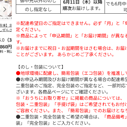
御中元以外ののし
6月11日（木）以降
でも6月
順次
お届けします。
のし指定なし
※配達希望日のご指定はできません。必ず「月」と「
冷凍】北海道 冷
＜お中元＞東京あん
＜お中元＞江戸日本
＜お中元＞
定ください。
しぜんざい 3種6
バターパンケーキ６
橋よもぎ草餅１６個
夏
セット
個入
入
※商品によって「申込期間」と「お届け期間」が異な
5.0
（3）
4.0
（1）
4.0
（1）
す。
,860円
2,300円
2,000円
3,240円
※お届けまでに祝日・お盆期間をはさむ場合は、お届
送料・税込)
(送料・税込)
(送料・税込)
(送料・税込)
ことがございます。 あらかじめご了承ください。
【のし・包装について】
●地球環境に配慮し、簡易包装（エコ包装）を推進し
●お申込み期間及びお届け期間が異なる場合の配達希
二重包装のご指定、完全包装のご指定など、 一部対応
ざいます。各商品ページにてご確認ください。
※「おうちにお取り寄せ」に掲載の商品については、
包装・二重包装」「手提げ袋」はご希望されてもお付け
ご容赦ください。また、「簡易包装」でのお届けとな
●二重包装・完全包装をご希望の場合は、
「商品備考
装」「完全包装」とご入力ください。