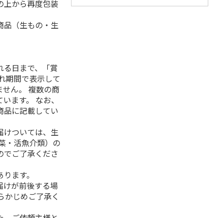
の上から再度包装
商品（生もの・生
れる日まで、「賞
れ期間で表示して
せん。 複数の商
います。 なお、
商品に記載してい
届けついては、生
菜・活魚介類）の
のでご了承くださ
あります。
届けが前後する場
らかじめご了承く
た、ご依頼主様と