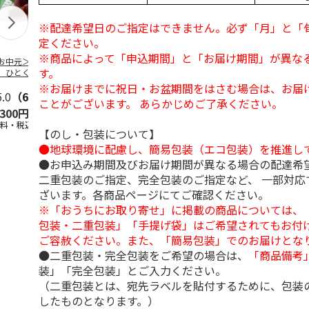
※配達希望日のご指定はできません。必ず「月」と「
定ください。
※商品によって「申込期間」と「お届け期間」が異な
お中元＞【お徳
【冷凍】北海道 冷
＜お中元＞国産果実
＜お中元＞【
す。
】ひとくちミニ
やしぜんざい 3種6
の新食感くずバー
＜銀座千疋屋
ようかん５０個
本セット
万頭＞フルー
※お届けまでに祝日・お盆期間をはさむ場合は、お届
東日本
5.0
（6）
…
5.0
（3）
5.0
（3）
＆ど
…
ことがございます。 あらかじめご了承ください。
,300円
4,860円
3,400円
4,640円
送料・税込)
(送料・税込)
(送料・税込)
(送料・税込)
【のし・包装について】
●地球環境に配慮し、簡易包装（エコ包装）を推進し
●お申込み期間及びお届け期間が異なる場合の配達希
二重包装のご指定、完全包装のご指定など、 一部対応
ざいます。各商品ページにてご確認ください。
※「おうちにお取り寄せ」に掲載の商品については、
包装・二重包装」「手提げ袋」はご希望されてもお付け
ご容赦ください。また、「簡易包装」でのお届けとな
●二重包装・完全包装をご希望の場合は、
「商品備考
装」「完全包装」とご入力ください。
（二重包装とは、宛先ラベルを貼付するために、包装
したものとなります。）