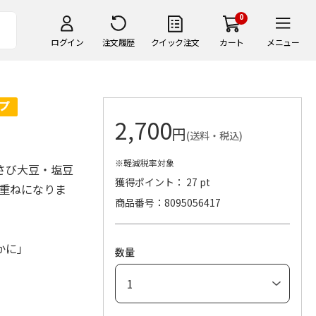
0
ログイン
注文履歴
クイック注文
カート
メニュー
2,700
円
(送料・税込)
※軽減税率対象
わさび大豆・塩豆
獲得ポイント： 27 pt
段重ねになりま
商品番号
8095056417
「かに」
数量