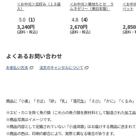
＜お中元＞豆好み（１８袋
＜お中元＞築地ちとせ ラ
＜お中
入）
ムネゼリー（東日本版）
ベット
5.0
（1）
4.8
（4）
3,240円
2,670円
2,85
(送料・税込)
(送料・税込)
(送料・
よくあるお問い合わせ
お支払い方法
注文のキャンセルについて
商品に「小麦」「そば」「卵」「乳」「落花生」「えび」「かに」「くるみ」
※エビ・カニを除く魚介類（これらの魚介類を原材料として製造された加工品
※商品写真はイメージです。
※商品内容として記載されていない「小道具類」はお届けする商品に含まれて
※商品の色は、印刷の都合により、実際と異なる場合があります。