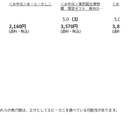
＜お中元＞あ・ら・かしこ
＜お中元＞東京国立博物
＜お中元＞
館 限定ギフト 麻布かり
んと 八橋蒔
…
5.0
（3）
5.0
（2）
2,160円
3,570円
3,800円
(送料・税込)
(送料・税込)
(送料・税込)
れらの魚介類は、エサとしてエビ・カニを食べている可能性があります。