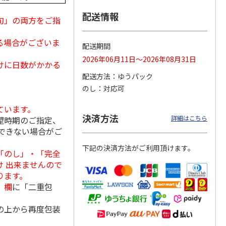
配送情報
旬」の両方をご指
る場合がございま
冷凍】
＜お中元＞江戸日本
＜お中元＞ななこ
＜お中元＞菓匠 清
配送期間
×花園
橋よもぎ草餅１６個
夏
閑院 葛水ようか
2026年06月11日～2026年08月31日
ツ大福
入
ん・抹茶わらび餅詰
けに日数がかかる
4.0
（1）
4.5
（2）
合せ（
…
配送方法
ゆうパック
2,000円
2,160円
3,990円
のし
対応可
(送料・税込)
(送料・税込)
(送料・税込)
ています。
決済方法
詳細はこちら
望時期のご指定、
できない場合がご
下記の決済方法がご利用頂けます。
「のし」・「完全
 出来ませんので
ります。
」欄
に「二重包
の上から再度包装