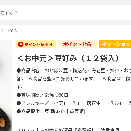
（１２袋入）
＜お中元＞豆好み（１２袋入）
●商品内容／おとぼけ豆・梅落花・海老豆・抹茶・
各2 ※商品を整えて撮影しています。 ※商品は二
す。
●賞味期間／常温で60日
●アレルギー／「小麦」「乳」「落花生」「えび」
●商品提供：豆源(麻布十番豆源)
２０２６東京お中元特選品【厳選版】 注意事項