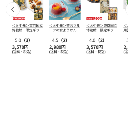
＜お中元＞東京国立
＜お中元＞贅沢フル
＜お中元＞東京国立
＜
博物館 限定ギフ
ーツの水ようかん
博物館 限定ギフ
用
ト 麻布かりんと
ト がんこ職人 鶴
水
八橋蒔
5.0
（3）
…
4.5
（2）
図 吉
4.0
（2）
…
（
3,570円
2,980円
3,570円
2
(送料・税込)
(送料・税込)
(送料・税込)
(