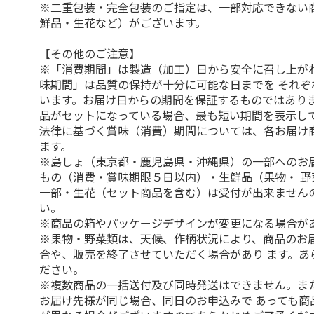
※二重包装・完全包装のご指定は、一部対応できない
鮮品・生花など）がございます。
【その他のご注意】
※「消費期間」は製造（加工）日から安全に召し上が
味期間」は品質の保持が十分に可能な日までを それぞ
います。お届け日からの期間を保証するものではありま
品がセットになっている場合、最も短い期間を表示して
法律に基づく賞味（消費）期間については、各お届け
ます。
※島しょ（東京都・鹿児島県・沖縄県）の一部へのお
もの（消費・賞味期限５日以内）・生鮮品（果物・ 野
一部・生花（セット商品を含む）は受付が出来ません
い。
※商品の箱やパッケージデザインが変更になる場合が
※果物・野菜類は、天候、作柄状況により、商品のお
合や、販売を終了させていただく場合があり ます。あ
ださい。
※複数商品の一括送付及び同時発送はできません。ま
お届け先様が同じ場合、同日のお申込みで あっても商