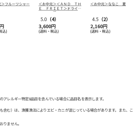
元＞フルーツシャー
＜お中元＞＜ＡＮＤ ＴＨ
＜お中元＞ななこ 夏
Ｅ ＦＲＩＥＴ＞ドライフ
リット５種
…
5.0
（4）
4.5
（2）
0円
3,600円
2,160円
税込)
(送料・税込)
(送料・税込)
のアレルギー特定8品目を含んでいる場合に品目名を表示します。
も含む）は、漁獲漁法によりエビ・カニが混じっている場合があります。また、こ
おりません。