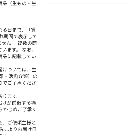
商品（生もの・生
れる日まで、「賞
れ期間で表示して
せん。 複数の商
います。 なお、
商品に記載してい
届けついては、生
菜・活魚介類）の
のでご了承くださ
あります。
届けが前後する場
らかじめご了承く
た、ご依頼主様と
品によりお届け日