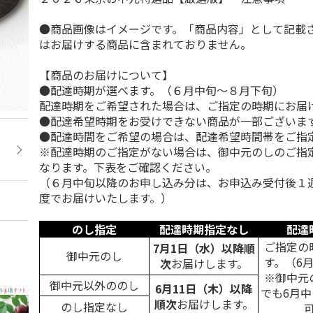
●商品画像はイメージです。「商品内容」として記載
はお届けする商品に含まれておりません。
【商品のお届けについて】
●配達時期が選べます。（６月中旬～８月下旬）
配達時期をご希望された場合は、ご指定の時期にお届
●配達希望時期をお受けできない商品が一部ございま
●配達時間をご希望の場合は、配達希望時間帯をご指
※配達時期のご指定がない場合は、御中元のしのご指
なります。下表をご確認ください。
（６月中旬以降のお申し込み分は、お申込み受付後１
度でお届けいたします。）
のし指定
配達時期指定なし
配達
ご指定の
7月1日（水）以降順
御中元のし
す。（6
次
お届けします。
※御中元
御中元以外ののし
6月11日（木）以降
でも6月
順次
お届けします。
のし指定なし