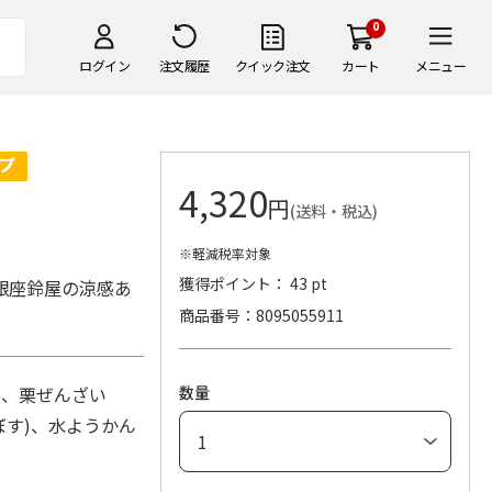
0
ログイン
注文履歴
クイック注文
カート
メニュー
4,320
円
(送料・税込)
※軽減税率対象
獲得ポイント： 43 pt
銀座鈴屋の涼感あ
商品番号
8095055911
)、栗ぜんざい
数量
ぼす)、水ようかん