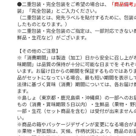
●二重包装・完全包装をご希望の場合は、
「商品備考
装」「完全包装」とご入力ください。
（二重包装とは、宛先ラベルを貼付するために、包装
したものとなります。）
※二重包装・完全包装のご指定は、一部対応できない
鮮品・生花など）がございます。
【その他のご注意】
※「消費期間」は製造（加工）日から安全に召し上が
味期間」は品質の保持が十分に可能な日までを それぞ
います。お届け日からの期間を保証するものではありま
品がセットになっている場合、最も短い期間を表示して
法律に基づく賞味（消費）期間については、各お届け
ます。
※島しょ（東京都・鹿児島県・沖縄県）の一部へのお
もの（消費・賞味期限５日以内）・生鮮品（果物・ 野
一部・生花（セット商品を含む）は受付が出来ません
い。
※商品の箱やパッケージデザインが変更になる場合が
※果物・野菜類は、天候、作柄状況により、商品のお