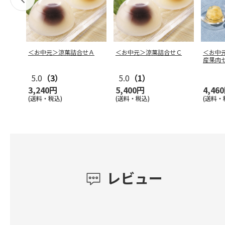
＜お中元＞涼菓詰合せＡ
＜お中元＞涼菓詰合せＣ
＜お中
産果肉
5.0
（3）
5.0
（1）
3,240円
5,400円
4,46
(送料・税込)
(送料・税込)
(送料・
レビュー