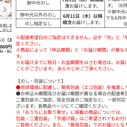
御中元のし
す。（6
次
お届けします。
※御中元
御中元以外ののし
6月11日（木）以降
でも6月
順次
お届けします。
のし指定なし
冷凍】北海道 冷
＜お中元＞東京あん
＜お中元＞江戸日本
＜お中元＞
しぜんざい 3種6
バターパンケーキ６
橋よもぎ草餅１６個
夏
セット
個入
入
※配達希望日のご指定はできません。必ず「月」と「
5.0
（3）
4.0
（1）
4.0
（1）
4.5
（2）
定ください。
,860円
2,300円
2,000円
2,160円
※商品によって「申込期間」と「お届け期間」が異な
送料・税込)
(送料・税込)
(送料・税込)
(送料・税込)
す。
※お届けまでに祝日・お盆期間をはさむ場合は、お届
ことがございます。 あらかじめご了承ください。
【のし・包装について】
●地球環境に配慮し、簡易包装（エコ包装）を推進し
●お申込み期間及びお届け期間が異なる場合の配達希
二重包装のご指定、完全包装のご指定など、 一部対応
ざいます。各商品ページにてご確認ください。
※「おうちにお取り寄せ」に掲載の商品については、
包装・二重包装」「手提げ袋」はご希望されてもお付け
ご容赦ください。また、「簡易包装」でのお届けとな