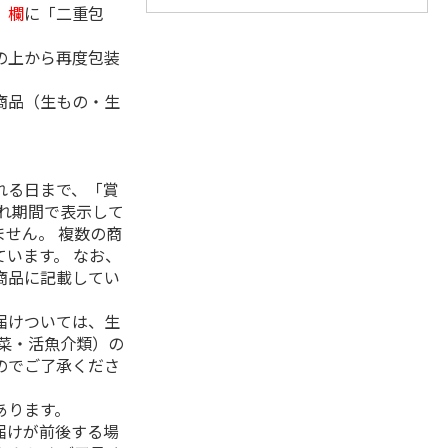
」欄
に「二重包
の上から再度包装
商品（生もの・生
れる日まで、「賞
れ期間で表示して
せん。 複数の商
います。 なお、
商品に記載してい
届けついては、生
菜・活魚介類）の
のでご了承くださ
あります。
届けが前後する場