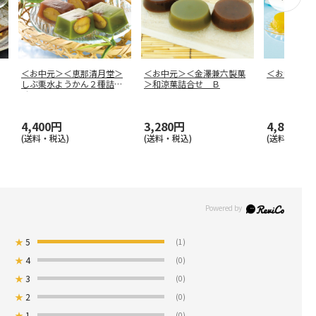
＜お中元＞＜恵那清月堂＞
＜お中元＞＜金澤兼六製菓
＜お中元＞
しぶ栗水ようかん２種詰合
＞和涼菓詰合せ Ｂ
せ
4,400円
3,280円
4,850円
(送料・税込)
(送料・税込)
(送料・税込)
★
5
(1)
★
4
(0)
★
3
(0)
★
2
(0)
★
1
(0)