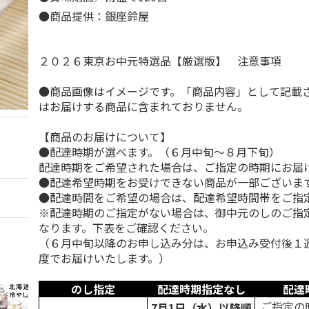
●商品提供：銀座鈴屋
２０２６東京お中元特選品【厳選版】 注意事項
●商品画像はイメージです。「商品内容」として記載
はお届けする商品に含まれておりません。
【商品のお届けについて】
●配達時期が選べます。（６月中旬～８月下旬）
配達時期をご希望された場合は、ご指定の時期にお届
●配達希望時期をお受けできない商品が一部ございま
●配達時間をご希望の場合は、配達希望時間帯をご指
※配達時期のご指定がない場合は、御中元のしのご指
なります。下表をご確認ください。
（６月中旬以降のお申し込み分は、お申込み受付後１
度でお届けいたします。）
のし指定
配達時期指定なし
配達
ご指定の
7月1日（水）以降順