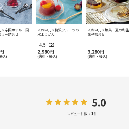
元＞帝国ホテル 国
＜お中元＞贅沢フルーツの
＜お中元＞銘菓 夏の和生
ゼリー詰合せ
水ようかん
菓子詰合せ
4.5
（2）
0円
2,980円
3,280円
税込)
(送料・税込)
(送料・税込)
5.0
1
レビュー件数：
件