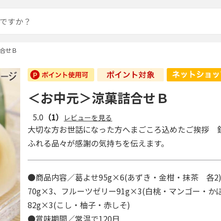
合せＢ
＜お中元＞涼菓詰合せＢ
5.0
（1）
レビューを見る
大切な方お世話になった方へまごころ込めたご挨拶 
ふれる品々が感謝の気持ちを伝えます。
●商品内容／葛よせ95g×6(あずき・金柑・抹茶 各2
70g×3、フルーツゼリー91g×3(白桃・マンゴー・か
82g×3(こし・柚子・赤しそ)
●賞味期間／常温で120日