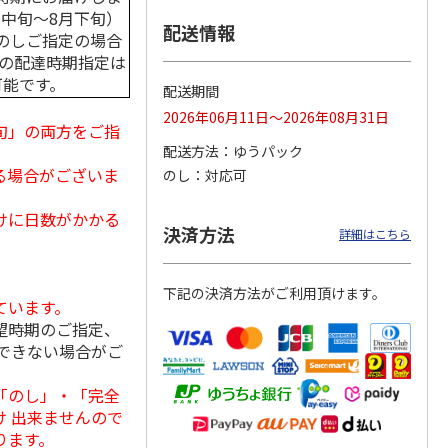
月中旬～8月下旬）
配送情報
のしご指定の場合
中の配達時期指定は
可能です。
ななこ
＜お中元＞ななこ
金澤小町 KMC-15Ｒ
＜お中元＞洋風おこ
配送期間
夏
しチュララ
2026年06月11日～2026年08月31日
旬」の両方をご指
4.8
（4）
5.0
（4）
配送方法
ゆうパック
3,240円
2,380円
3,300円
る場合がございま
のし
対応可
(送料・税込)
(送料・税込)
(送料・税込)
けに日数がかかる
決済方法
詳細はこちら
下記の決済方法がご利用頂けます。
ています。
望時期のご指定、
できない場合がご
「のし」・「完全
 出来ませんので
ります。