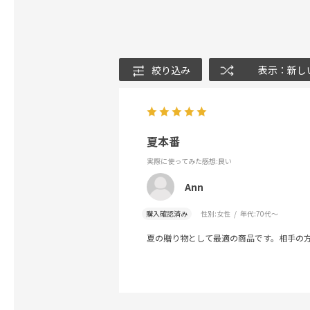
絞り込み
表示：新し
夏本番
実際に使ってみた感想
:良い
Ann
購入確認済み
性別:
女性
年代:
70代～
夏の贈り物として最適の商品です。相手の