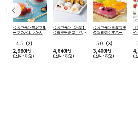
＜お中元＞贅沢フル
＜お中元＞【冷凍】
＜お中元＞国産果実
【
ーツの水ようかん
＜銀座千疋屋×花園
の新食感くずバー
や
万頭＞フルーツ大福
本
4.5
（2）
＆ど
…
5.0
（3）
2,980円
4,640円
3,400円
4
(送料・税込)
(送料・税込)
(送料・税込)
(