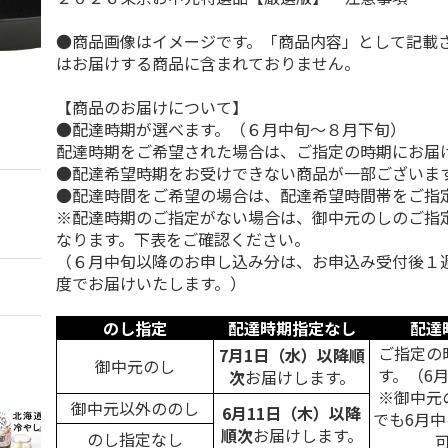
●商品画像はイメージです。「商品内容」として記載
はお届けする商品に含まれておりません。
【商品のお届けについて】
●配達時期が選べます。（６月中旬～８月下旬）
配達時期をご希望された場合は、ご指定の時期にお届
●配達希望時期をお受けできない商品が一部ございま
●配達時間をご希望の場合は、配達希望時間帯をご指
※配達時期のご指定がない場合は、御中元のしのご指
なります。下表をご確認ください。
（６月中旬以降のお申し込み分は、お申込み受付後１
度でお届けいたします。）
のし指定
配達時期指定なし
配達
ご指定の
7月1日（水）以降順
御中元のし
す。（6
次
お届けします。
※御中元
御中元以外ののし
6月11日（木）以降
でも6月
順次
お届けします。
のし指定なし