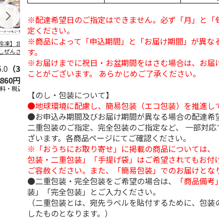
※配達希望日のご指定はできません。必ず「月」と「
定ください。
※商品によって「申込期間」と「お届け期間」が異な
冷凍】北海道 冷
＜お中元＞東京あん
＜お中元＞江戸日本
＜お中元＞
す。
しぜんざい 3種6
バターパンケーキ６
橋よもぎ草餅１６個
夏
セット
個入
入
※お届けまでに祝日・お盆期間をはさむ場合は、お届
5.0
（3）
4.0
（1）
4.0
（1）
4.5
（2）
ことがございます。 あらかじめご了承ください。
,860円
2,300円
2,000円
2,160円
送料・税込)
(送料・税込)
(送料・税込)
(送料・税込)
【のし・包装について】
●地球環境に配慮し、簡易包装（エコ包装）を推進し
●お申込み期間及びお届け期間が異なる場合の配達希
二重包装のご指定、完全包装のご指定など、 一部対応
ざいます。各商品ページにてご確認ください。
※「おうちにお取り寄せ」に掲載の商品については、
包装・二重包装」「手提げ袋」はご希望されてもお付け
ご容赦ください。また、「簡易包装」でのお届けとな
●二重包装・完全包装をご希望の場合は、
「商品備考
装」「完全包装」とご入力ください。
（二重包装とは、宛先ラベルを貼付するために、包装
したものとなります。）