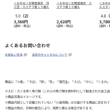
＜お中元＞文明堂東京 月
＜お中元＞文明堂東京 カ
＜お中
三笠・カステラ巻１５個入
ステラ巻１０個入
ルスタ
5.0
（2）
4.8
（
3,560円
2,620円
3,78
(送料・税込)
(送料・税込)
(送料・
よくあるお問い合わせ
お支払い方法
注文のキャンセルについて
商品に「小麦」「そば」「卵」「乳」「落花生」「えび」「かに」「くるみ」
※エビ・カニを除く魚介類（これらの魚介類を原材料として製造された加工品
※商品写真はイメージです。
※商品内容として記載されていない「小道具類」はお届けする商品に含まれて
※商品の色は、印刷の都合により、実際と異なる場合があります。