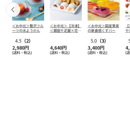
＜お中元＞贅沢フル
＜お中元＞【冷凍】
＜お中元＞国産果実
【
ーツの水ようかん
＜銀座千疋屋×花園
の新食感くずバー
や
万頭＞フルーツ大福
本
4.5
（2）
＆ど
…
5.0
（3）
2,980円
4,640円
3,400円
4
(送料・税込)
(送料・税込)
(送料・税込)
(