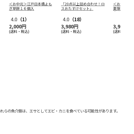
＜お中元＞江戸日本橋よも
「20点以上詰め合わせ！ロ
＜お中元＞
ぎ草餅１６個入
スおたすけセット」
夏限定 ひ
合せ ４種
4.0
（1）
4.0
（18）
2,000円
3,980円
3,980円
(送料・税込)
(送料・税込)
(送料・税込)
れらの魚介類は、エサとしてエビ・カニを食べている可能性があります。