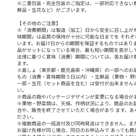
※二重包装・完全包装のご指定は、一部対応できない
鮮品・生花など）がございます。
【その他のご注意】
※「消費期間」は製造（加工）日から安全に召し上が
味期間」は品質の保持が十分に可能な日までを それぞ
います。お届け日からの期間を保証するものではありま
品がセットになっている場合、最も短い期間を表示して
法律に基づく賞味（消費）期間については、各お届け
ます。
※島しょ（東京都・鹿児島県・沖縄県）の一部へのお
もの（消費・賞味期限５日以内）・生鮮品（果物・ 野
一部・生花（セット商品を含む）は受付が出来ません
い。
※商品の箱やパッケージデザインが変更になる場合が
※果物・野菜類は、天候、作柄状況により、商品のお
合や、販売を終了させていただく場合があり ます。あ
ださい。
※複数商品の一括送付及び同時発送はできません。ま
お届け先様が同じ場合、同日のお申込みで あっても商