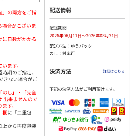
配送情報
旬」の両方をご指
る場合がございま
ななこ
＜お中元＞ななこ
金澤小町 KMC-15Ｒ
＜お中元＞洋風おこ
配送期間
夏
しチュララ
2026年06月11日～2026年08月31日
けに日数がかかる
4.8
（4）
5.0
（4）
配送方法
ゆうパック
3,240円
2,380円
3,300円
のし
対応可
(送料・税込)
(送料・税込)
(送料・税込)
ています。
決済方法
詳細はこちら
望時期のご指定、
できない場合がご
下記の決済方法がご利用頂けます。
「のし」・「完全
 出来ませんので
ります。
」欄
に「二重包
の上から再度包装