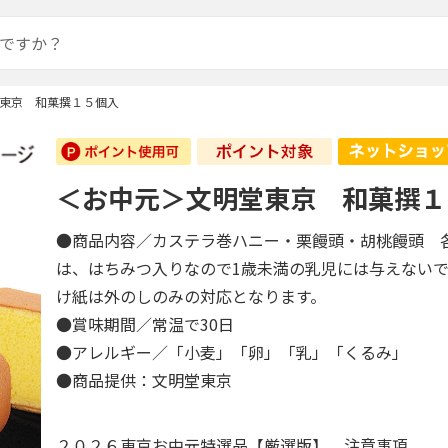
東京 和菓撰１５個入
＜お中元＞文明堂東京 和菓撰１
●商品内容／カステラ巻ハニー・栗饅頭・胡桃饅頭 
は、はちみつ入りなので1歳未満の乳児には与えない
け紙は外のしのみの対応となります。
●賞味期間／常温で30日
●アレルギー／「小麦」「卵」「乳」「くるみ」
●商品提供：文明堂東京
２０２６東京お中元特選品【厳選版】 注意事項