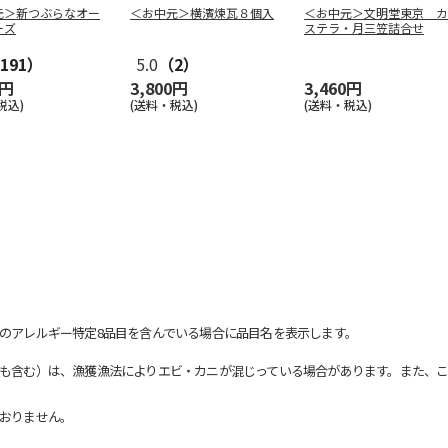
元＞新つぶらなオー
＜お中元＞横濱煉瓦８個入
＜お中元＞文明堂東京 カ
ーズ
ステラ・月三笠詰合せ
191）
5.0
（2）
0円
3,800円
3,460円
税込)
(送料・税込)
(送料・税込)
のアレルギー特定8品目を含んでいる場合に品目名を表示します。
も含む）は、漁獲漁法によりエビ・カニが混じっている場合があります。また、こ
おりません。