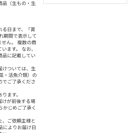
商品（生もの・生
れる日まで、「賞
れ期間で表示して
せん。 複数の商
います。 なお、
商品に記載してい
届けついては、生
菜・活魚介類）の
のでご了承くださ
あります。
届けが前後する場
らかじめご了承く
た、ご依頼主様と
品によりお届け日