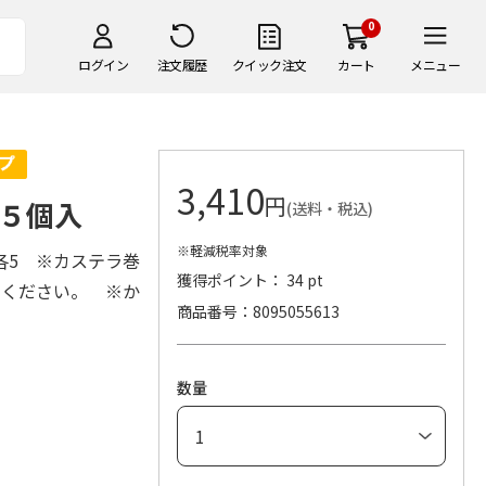
0
ログイン
注文履歴
クイック注文
カート
メニュー
3,410
円
５個入
(送料・税込)
※軽減税率対象
各5 ※カステラ巻
獲得ポイント： 34 pt
でください。 ※か
商品番号
8095055613
数量