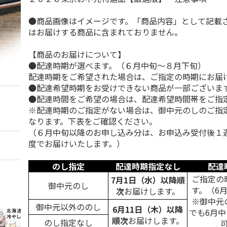
●商品画像はイメージです。「商品内容」として記載
はお届けする商品に含まれておりません。
【商品のお届けについて】
●配達時期が選べます。（６月中旬～８月下旬）
配達時期をご希望された場合は、ご指定の時期にお届
●配達希望時期をお受けできない商品が一部ございま
●配達時間をご希望の場合は、配達希望時間帯をご指
※配達時期のご指定がない場合は、御中元のしのご指
なります。下表をご確認ください。
（６月中旬以降のお申し込み分は、お申込み受付後１
度でお届けいたします。）
のし指定
配達時期指定なし
配達
ご指定の
7月1日（水）以降順
御中元のし
す。（6
次
お届けします。
※御中元
御中元以外ののし
6月11日（木）以降
でも6月
順次
お届けします。
のし指定なし