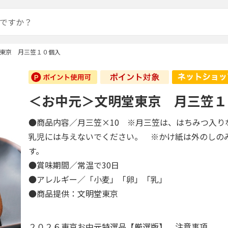
東京 月三笠１０個入
＜お中元＞文明堂東京 月三笠１
●商品内容／月三笠×10 ※月三笠は、はちみつ入り
乳児には与えないでください。 ※かけ紙は外のしの
す。
●賞味期間／常温で30日
●アレルギー／「小麦」「卵」「乳」
●商品提供：文明堂東京
２０２６東京お中元特選品【厳選版】 注意事項