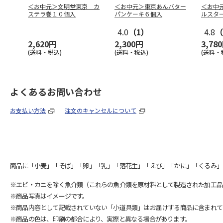
＜お中元＞文明堂東京 カ
＜お中元＞東京あんバター
＜お中
ステラ巻１０個入
パンケーキ６個入
ルスタ
4.0
（1）
4.8
（
2,620円
2,300円
3,78
(送料・税込)
(送料・税込)
(送料・
よくあるお問い合わせ
お支払い方法
注文のキャンセルについて
商品に「小麦」「そば」「卵」「乳」「落花生」「えび」「かに」「くるみ」
※エビ・カニを除く魚介類（これらの魚介類を原材料として製造された加工品
※商品写真はイメージです。
※商品内容として記載されていない「小道具類」はお届けする商品に含まれて
※商品の色は、印刷の都合により、実際と異なる場合があります。