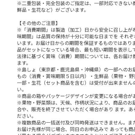
※二重包装・完全包装のご指定は、一部対応できない
鮮品・生花など）がございます。
【その他のご注意】
※「消費期間」は製造（加工）日から安全に召し上が
味期間」は品質の保持が十分に可能な日までを それぞ
います。お届け日からの期間を保証するものではありま
品がセットになっている場合、最も短い期間を表示して
法律に基づく賞味（消費）期間については、各お届け
ます。
※島しょ（東京都・鹿児島県・沖縄県）の一部へのお
もの（消費・賞味期限５日以内）・生鮮品（果物・ 野
一部・生花（セット商品を含む）は受付が出来ません
い。
※商品の箱やパッケージデザインが変更になる場合が
※果物・野菜類は、天候、作柄状況により、商品のお
合や、販売を終了させていただく場合があり ます。あ
ださい。
※複数商品の一括送付及び同時発送はできません。ま
お届け先様が同じ場合、同日のお申込みで あっても商