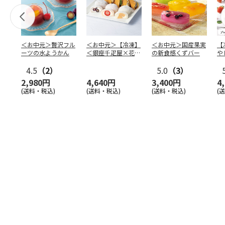
＜お中元＞贅沢フル
＜お中元＞【冷凍】
＜お中元＞国産果実
【
ーツの水ようかん
＜銀座千疋屋×花園
の新食感くずバー
や
万頭＞フルーツ大福
本
4.5
（2）
＆ど
…
5.0
（3）
2,980円
4,640円
3,400円
4
(送料・税込)
(送料・税込)
(送料・税込)
(