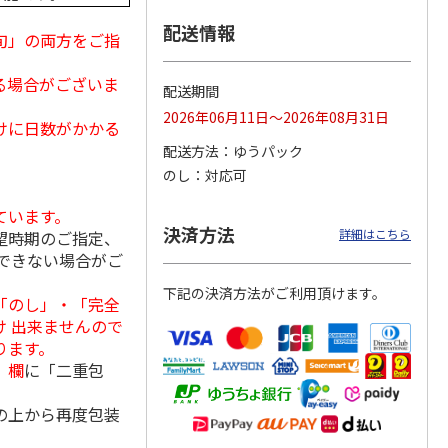
配送情報
旬」の両方をご指
る場合がございま
ななこ
＜お中元＞ななこ
金澤小町 KMC-15Ｒ
＜お中元＞洋風おこ
配送期間
夏
しチュララ
2026年06月11日～2026年08月31日
けに日数がかかる
4.5
（2）
4.8
（4）
5.0
（4）
配送方法
ゆうパック
2,160円
2,380円
3,300円
のし
対応可
(送料・税込)
(送料・税込)
(送料・税込)
ています。
決済方法
詳細はこちら
望時期のご指定、
できない場合がご
下記の決済方法がご利用頂けます。
「のし」・「完全
 出来ませんので
ります。
」欄
に「二重包
の上から再度包装