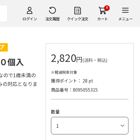
0
ログイン
注文履歴
クイック注文
カート
メニュー
2,820
円
０個入
(送料・税込)
※軽減税率対象
なので1歳未満の
獲得ポイント： 28 pt
みの対応となりま
商品番号
8095055315
数量