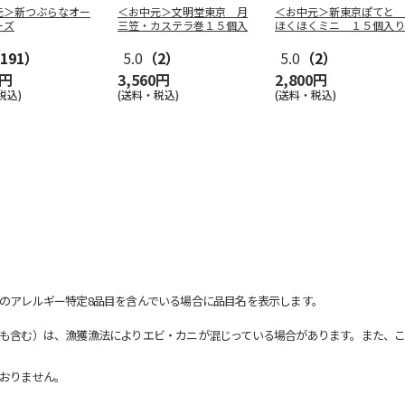
元＞新つぶらなオー
＜お中元＞文明堂東京 月
＜お中元＞新東京ぽてと
ーズ
三笠・カステラ巻１５個入
ほくほくミニ １５個入り
191）
5.0
（2）
5.0
（2）
0円
3,560円
2,800円
税込)
(送料・税込)
(送料・税込)
のアレルギー特定8品目を含んでいる場合に品目名を表示します。
も含む）は、漁獲漁法によりエビ・カニが混じっている場合があります。また、こ
おりません。