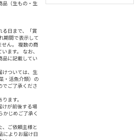
商品（生もの・生
れる日まで、「賞
れ期間で表示して
せん。 複数の商
います。 なお、
商品に記載してい
届けついては、生
菜・活魚介類）の
のでご了承くださ
あります。
届けが前後する場
らかじめご了承く
た、ご依頼主様と
品によりお届け日