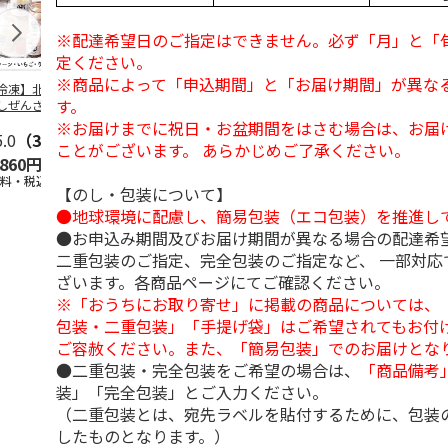
※配達希望日のご指定はできません。必ず「月」と「
定ください。
※商品によって「申込期間」と「お届け期間」が異な
冷凍】北海道 冷
＜お中元＞東京あん
＜お中元＞江戸日本
＜お中元＞
す。
しぜんざい 3種6
バターパンケーキ６
橋よもぎ草餅１６個
夏
セット
個入
入
※お届けまでに祝日・お盆期間をはさむ場合は、お届
5.0
（3）
4.0
（1）
4.0
（1）
ことがございます。 あらかじめご了承ください。
,860円
2,300円
2,000円
3,240円
送料・税込)
(送料・税込)
(送料・税込)
(送料・税込)
【のし・包装について】
●地球環境に配慮し、簡易包装（エコ包装）を推進し
●お申込み期間及びお届け期間が異なる場合の配達希
二重包装のご指定、完全包装のご指定など、 一部対応
ざいます。各商品ページにてご確認ください。
※「おうちにお取り寄せ」に掲載の商品については、
包装・二重包装」「手提げ袋」はご希望されてもお付け
ご容赦ください。また、「簡易包装」でのお届けとな
●二重包装・完全包装をご希望の場合は、
「商品備考
装」「完全包装」とご入力ください。
（二重包装とは、宛先ラベルを貼付するために、包装
したものとなります。）