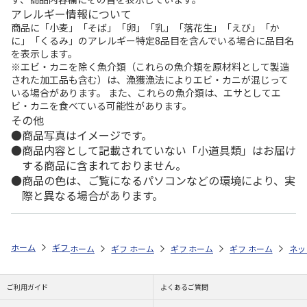
アレルギー情報について
商品に「小麦」「そば」「卵」「乳」「落花生」「えび」「か
に」「くるみ」のアレルギー特定8品目を含んでいる場合に品目名
を表示します。
※エビ・カニを除く魚介類（これらの魚介類を原材料として製造
された加工品も含む）は、漁獲漁法によりエビ・カニが混じって
いる場合があります。 また、これらの魚介類は、エサとしてエ
ビ・カニを食べている可能性があります。
その他
商品写真はイメージです。
商品内容として記載されていない「小道具類」はお届け
する商品に含まれておりません。
商品の色は、ご覧になるパソコンなどの環境により、実
際と異なる場合があります。
ホーム
ギフトストア
お中元・夏ギフト特集 2026
お菓子・スイーツ
ホーム
ギフトストア
ホーム
ギフトストア
お中元・夏ギフト特集 2026
ホーム
ギフトストア
お中元・夏ギフト特集
ホーム
ネッ
お
お
ご利用ガイド
よくあるご質問