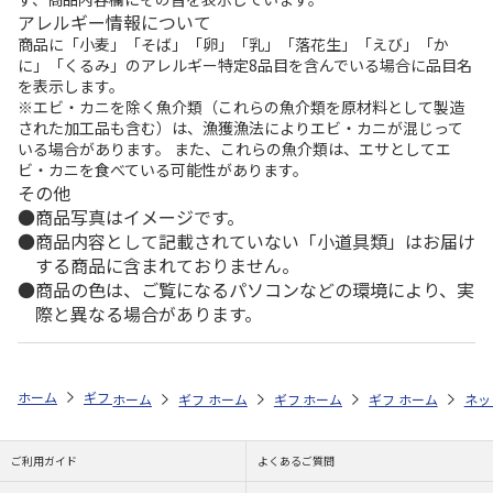
アレルギー情報について
商品に「小麦」「そば」「卵」「乳」「落花生」「えび」「か
に」「くるみ」のアレルギー特定8品目を含んでいる場合に品目名
を表示します。
※エビ・カニを除く魚介類（これらの魚介類を原材料として製造
された加工品も含む）は、漁獲漁法によりエビ・カニが混じって
いる場合があります。 また、これらの魚介類は、エサとしてエ
ビ・カニを食べている可能性があります。
その他
商品写真はイメージです。
商品内容として記載されていない「小道具類」はお届け
する商品に含まれておりません。
商品の色は、ご覧になるパソコンなどの環境により、実
際と異なる場合があります。
ホーム
ギフトストア
お中元・夏ギフト特集 2026
お菓子・スイーツ
ホーム
ギフトストア
ホーム
ギフトストア
お中元・夏ギフト特集 2026
ホーム
ギフトストア
お中元・夏ギフト特集
ホーム
ネッ
お
お
ご利用ガイド
よくあるご質問