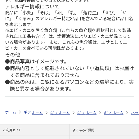
アレルギー情報について
商品に「小麦」「そば」「卵」「乳」「落花生」「えび」「か
に」「くるみ」のアレルギー特定8品目を含んでいる場合に品目名
を表示します。
※エビ・カニを除く魚介類（これらの魚介類を原材料として製造
された加工品も含む）は、漁獲漁法によりエビ・カニが混じって
いる場合があります。 また、これらの魚介類は、エサとしてエ
ビ・カニを食べている可能性があります。
その他
商品写真はイメージです。
商品内容として記載されていない「小道具類」はお届け
する商品に含まれておりません。
商品の色は、ご覧になるパソコンなどの環境により、実
際と異なる場合があります。
ホーム
ギフトストア
お中元・夏ギフト特集 2026
お菓子・スイーツ
ホーム
ギフトストア
ホーム
ギフトストア
お中元・夏ギフト特集 2026
ホーム
ギフトストア
お中元・夏ギフト特集
ホーム
ネッ
お
お
ご利用ガイド
よくあるご質問