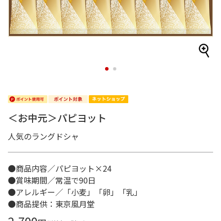
1
2
＜お中元＞パピヨット
人気のラングドシャ
●商品内容／パピヨット×24
●賞味期間／常温で90日
●アレルギー／「小麦」「卵」「乳」
●商品提供：東京風月堂