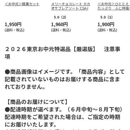
＜お中元＞銘菓セット
メリーチョコレート カカ
＜お中元＞ひととえ
オサブレアソート CSA-I
たっぷり ふじ林檎
（東日本版）
5.0
（2）
5.0
（1）
1,950円
1,960円
1,900円
(送料・税込)
(送料・税込)
(送料・税込)
２０２６東京お中元特選品【厳選版】 注意事
項
●商品画像はイメージです。「商品内容」として
記載されていないものはお届けする商品に含ま
れておりません。
【商品のお届けについて】
●配達時期が選べます。（６月中旬～８月下旬）
配達時期をご希望された場合は、ご指定の時期
にお届けいたします。