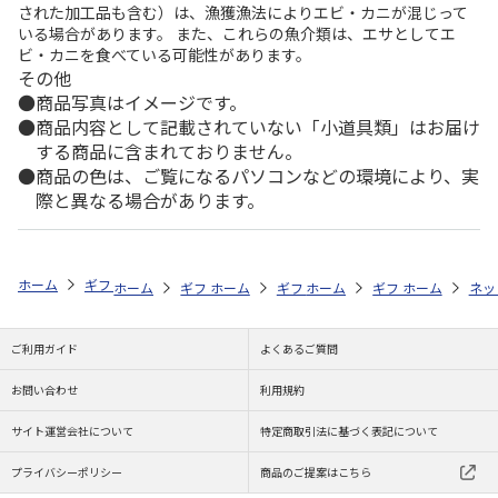
された加工品も含む）は、漁獲漁法によりエビ・カニが混じって
いる場合があります。 また、これらの魚介類は、エサとしてエ
ビ・カニを食べている可能性があります。
その他
商品写真はイメージです。
商品内容として記載されていない「小道具類」はお届け
する商品に含まれておりません。
商品の色は、ご覧になるパソコンなどの環境により、実
際と異なる場合があります。
ホーム
ギフトストア
お中元・夏ギフト特集 2026
お菓子・スイーツ
ホーム
ギフトストア
ホーム
ギフトストア
お中元・夏ギフト特集 2026
ホーム
ギフトストア
お中元・夏ギフト特集
ホーム
ネッ
お
お
ご利用ガイド
よくあるご質問
お問い合わせ
利用規約
サイト運営会社について
特定商取引法に基づく表記について
プライバシーポリシー
商品のご提案はこちら