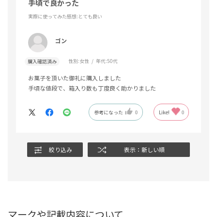
手頃で良かった
実際に使ってみた感想
:とても良い
ゴン
性別:
女性
年代:
50代
購入確認済み
お菓子を頂いた御礼に購入しました
手頃な値段で、箱入り数も丁度良く助かりました
参考になった
0
Like!
0
絞り込み
表示：新しい順
マークや記載内容について