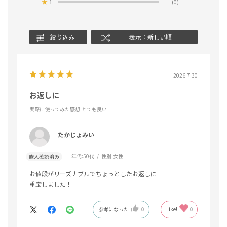
★
1
(0)
絞り込み
表示：新しい順
2026.7.30
お返しに
実際に使ってみた感想
:とても良い
たかじょみい
年代:
50代
性別:
女性
購入確認済み
お値段がリーズナブルでちょっとしたお返しに
重宝しました！
参考になった
0
Like!
0