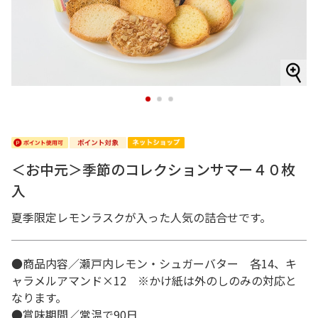
1
2
3
＜お中元＞季節のコレクションサマー４０枚
入
夏季限定レモンラスクが入った人気の詰合せです。
●商品内容／瀬戸内レモン・シュガーバター 各14、キ
ャラメルアマンド×12 ※かけ紙は外のしのみの対応と
なります。
●賞味期間／常温で90日