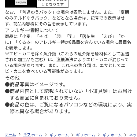
けとなります
なお、「普通ゆうパック」の場合は表示しません。また、「夏期
のみチルドゆうパック」などとなる場合は、記号での表示はせ
ず、商品内容欄にその旨を表示しています。
アレルギー情報について
商品に「小麦」「そば」「卵」「乳」「落花生」「えび」「か
に」「くるみ」のアレルギー特定8品目を含んでいる場合に品目名
を表示します。
※エビ・カニを除く魚介類（これらの魚介類を原材料として製造
された加工品も含む）は、漁獲漁法によりエビ・カニが混じって
いる場合があります。 また、これらの魚介類は、エサとしてエ
ビ・カニを食べている可能性があります。
その他
商品写真はイメージです。
商品内容として記載されていない「小道具類」はお届け
する商品に含まれておりません。
商品の色は、ご覧になるパソコンなどの環境により、実
際と異なる場合があります。
ホーム
ギフトストア
お中元・夏ギフト特集 2026
お菓子・スイーツ
ホーム
ギフトストア
ホーム
ギフトストア
お中元・夏ギフト特集 2026
ホーム
ギフトストア
お中元・夏ギフト特集
ホーム
ネッ
お
お