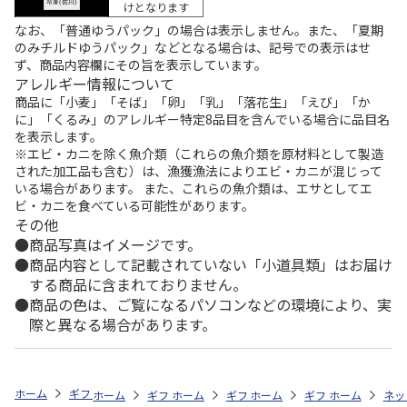
けとなります
なお、「普通ゆうパック」の場合は表示しません。また、「夏期
のみチルドゆうパック」などとなる場合は、記号での表示はせ
ず、商品内容欄にその旨を表示しています。
アレルギー情報について
商品に「小麦」「そば」「卵」「乳」「落花生」「えび」「か
に」「くるみ」のアレルギー特定8品目を含んでいる場合に品目名
を表示します。
※エビ・カニを除く魚介類（これらの魚介類を原材料として製造
された加工品も含む）は、漁獲漁法によりエビ・カニが混じって
いる場合があります。 また、これらの魚介類は、エサとしてエ
ビ・カニを食べている可能性があります。
その他
商品写真はイメージです。
商品内容として記載されていない「小道具類」はお届け
する商品に含まれておりません。
商品の色は、ご覧になるパソコンなどの環境により、実
際と異なる場合があります。
ホーム
ギフトストア
お中元・夏ギフト特集 2026
お菓子・スイーツ
ホーム
ギフトストア
ホーム
ギフトストア
お中元・夏ギフト特集 2026
ホーム
ギフトストア
お中元・夏ギフト特集
ホーム
ネッ
お
お