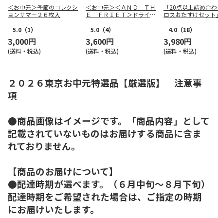
＜お中元＞季節のコレクシ
＜お中元＞＜ＡＮＤ ＴＨ
「20点以上詰め合わ
ョンサマー２６枚入
Ｅ ＦＲＩＥＴ＞ドライフ
ロスおたすけセット
リット５種１０個詰合せ
5.0
（1）
5.0
（4）
4.0
（18）
3,000円
3,600円
3,980円
(送料・税込)
(送料・税込)
(送料・税込)
２０２６東京お中元特選品【厳選版】 注意事
項
●商品画像はイメージです。「商品内容」として
記載されていないものはお届けする商品に含ま
れておりません。
【商品のお届けについて】
●配達時期が選べます。（６月中旬～８月下旬）
配達時期をご希望された場合は、ご指定の時期
にお届けいたします。