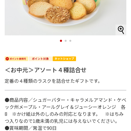
1
2
3
＜お中元＞アソート４種詰合せ
定番の４種類のラスクを詰合せたギフトです。
●商品内容／シュガーバター・キャラメルアマンド・ケベ
ック州メープル・アールグレイ＆ジューシーオレンジ 各
8 ※かけ紙は外のしのみの対応となります。 ※はちみ
つ入りなので1歳未満の乳児には与えないでください。
●賞味期間／常温で90日